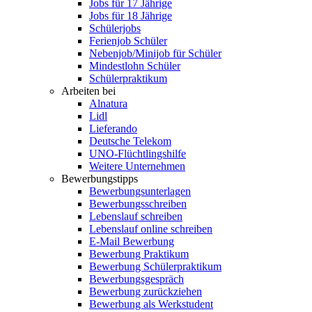
Jobs für 17 Jährige
Jobs für 18 Jährige
Schülerjobs
Ferienjob Schüler
Nebenjob/Minijob für Schüler
Mindestlohn Schüler
Schülerpraktikum
Arbeiten bei
Alnatura
Lidl
Lieferando
Deutsche Telekom
UNO-Flüchtlingshilfe
Weitere Unternehmen
Bewerbungstipps
Bewerbungsunterlagen
Bewerbungsschreiben
Lebenslauf schreiben
Lebenslauf online schreiben
E-Mail Bewerbung
Bewerbung Praktikum
Bewerbung Schülerpraktikum
Bewerbungsgespräch
Bewerbung zurückziehen
Bewerbung als Werkstudent