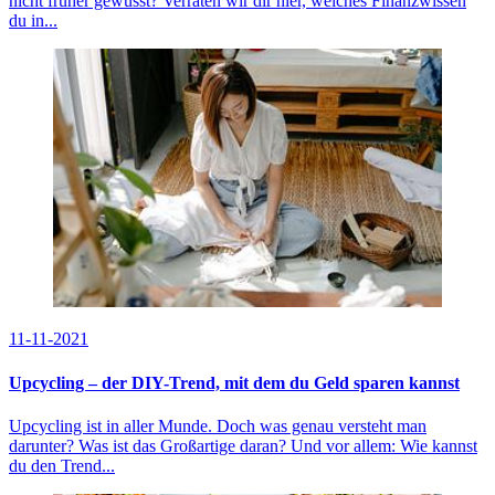
nicht früher gewusst? Verraten wir dir hier, welches Finanzwissen
du in...
11-11-2021
Upcycling – der DIY-Trend, mit dem du Geld sparen kannst
Upcycling ist in aller Munde. Doch was genau versteht man
darunter? Was ist das Großartige daran? Und vor allem: Wie kannst
du den Trend...