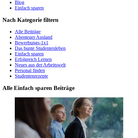
Blog
Einfach sparen
Nach Kategorie filtern
Alle Beiträge
Abenteuer Ausland
Bewerbungs-1x1
Das bunte Studentenleben
Einfach sparen
Erfolgreich Lernen
Neues aus der Arbeitswelt
Personal finden
Studentenrezepte
Alle Einfach sparen Beiträge