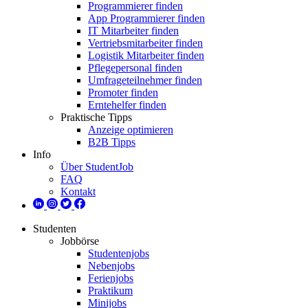
Programmierer finden
App Programmierer finden
IT Mitarbeiter finden
Vertriebsmitarbeiter finden
Logistik Mitarbeiter finden
Pflegepersonal finden
Umfrageteilnehmer finden
Promoter finden
Erntehelfer finden
Praktische Tipps
Anzeige optimieren
B2B Tipps
Info
Über StudentJob
FAQ
Kontakt
Studenten
Jobbörse
Studentenjobs
Nebenjobs
Ferienjobs
Praktikum
Minijobs