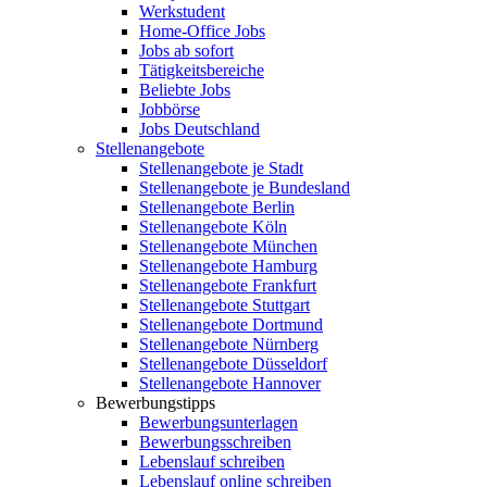
Werkstudent
Home-Office Jobs
Jobs ab sofort
Tätigkeitsbereiche
Beliebte Jobs
Jobbörse
Jobs Deutschland
Stellenangebote
Stellenangebote je Stadt
Stellenangebote je Bundesland
Stellenangebote Berlin
Stellenangebote Köln
Stellenangebote München
Stellenangebote Hamburg
Stellenangebote Frankfurt
Stellenangebote Stuttgart
Stellenangebote Dortmund
Stellenangebote Nürnberg
Stellenangebote Düsseldorf
Stellenangebote Hannover
Bewerbungstipps
Bewerbungsunterlagen
Bewerbungsschreiben
Lebenslauf schreiben
Lebenslauf online schreiben