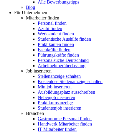
Alle Bewerbungstipps
Blog
Für Unternehmen
Mitarbeiter finden
Personal finden
Azubi finden
Werkstudent finden
Studentische Aushilfe finden
Praktikanten finden
Fachkräfte finden
Führungskräfte finden
Personalsuche Deutschland
Arbeitnehmerüberlassung
Job inserieren
Stellenanzeige schalten
Kostenlose Stellenanzeige schalten
Minijob inserieren
Ausbildungsplatz ausschreiben
Nebenjob inserieren
Praktikumsanzeige
Studentenjob inserieren
Branchen
Gastronomie Personal finden
Handwerk Mitarbeiter finden
IT Mitarbeiter finden