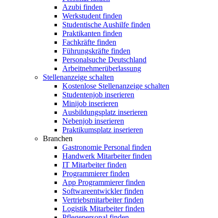
Azubi finden
Werkstudent finden
Studentische Aushilfe finden
Praktikanten finden
Fachkräfte finden
Führungskräfte finden
Personalsuche Deutschland
Arbeitnehmerüberlassung
Stellenanzeige schalten
Kostenlose Stellenanzeige schalten
Studentenjob inserieren
Minijob inserieren
Ausbildungsplatz inserieren
Nebenjob inserieren
Praktikumsplatz inserieren
Branchen
Gastronomie Personal finden
Handwerk Mitarbeiter finden
IT Mitarbeiter finden
Programmierer finden
App Programmierer finden
Softwareentwickler finden
Vertriebsmitarbeiter finden
Logistik Mitarbeiter finden
Pflegepersonal finden