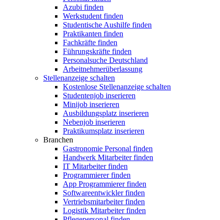
Azubi finden
Werkstudent finden
Studentische Aushilfe finden
Praktikanten finden
Fachkräfte finden
Führungskräfte finden
Personalsuche Deutschland
Arbeitnehmerüberlassung
Stellenanzeige schalten
Kostenlose Stellenanzeige schalten
Studentenjob inserieren
Minijob inserieren
Ausbildungsplatz inserieren
Nebenjob inserieren
Praktikumsplatz inserieren
Branchen
Gastronomie Personal finden
Handwerk Mitarbeiter finden
IT Mitarbeiter finden
Programmierer finden
App Programmierer finden
Softwareentwickler finden
Vertriebsmitarbeiter finden
Logistik Mitarbeiter finden
Pflegepersonal finden