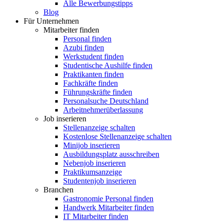
Alle Bewerbungstipps
Blog
Für Unternehmen
Mitarbeiter finden
Personal finden
Azubi finden
Werkstudent finden
Studentische Aushilfe finden
Praktikanten finden
Fachkräfte finden
Führungskräfte finden
Personalsuche Deutschland
Arbeitnehmerüberlassung
Job inserieren
Stellenanzeige schalten
Kostenlose Stellenanzeige schalten
Minijob inserieren
Ausbildungsplatz ausschreiben
Nebenjob inserieren
Praktikumsanzeige
Studentenjob inserieren
Branchen
Gastronomie Personal finden
Handwerk Mitarbeiter finden
IT Mitarbeiter finden