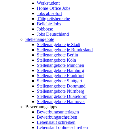
Werkstudent
Home-Office Jobs
Jobs ab sofort
Tätigkeitsbereiche
Beliebte Jobs
Jobbörse
Jobs Deutschland
Stellenangebote
Stellenangebote je Stadt
Stellenangebote je Bundesland
Stellenangebote Berlin
Stellenangebote Köln
Stellenangebote München
Stellenangebote Hamburg
Stellenangebote Frankfurt
Stellenangebote Stuttgart
Stellenangebote Dortmund
Stellenangebote Nürnberg
Stellenangebote Düsseldorf
Stellenangebote Hannover
Bewerbungstipps
Bewerbungsunterlagen
Bewerbungsschreiben
Lebenslauf schreiben
Lebenslauf online schreiben