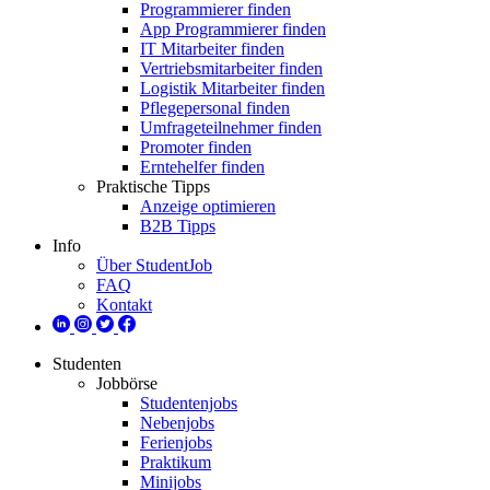
Programmierer finden
App Programmierer finden
IT Mitarbeiter finden
Vertriebsmitarbeiter finden
Logistik Mitarbeiter finden
Pflegepersonal finden
Umfrageteilnehmer finden
Promoter finden
Erntehelfer finden
Praktische Tipps
Anzeige optimieren
B2B Tipps
Info
Über StudentJob
FAQ
Kontakt
Studenten
Jobbörse
Studentenjobs
Nebenjobs
Ferienjobs
Praktikum
Minijobs