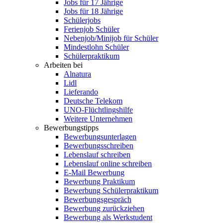
Jobs für 17 Jährige
Jobs für 18 Jährige
Schülerjobs
Ferienjob Schüler
Nebenjob/Minijob für Schüler
Mindestlohn Schüler
Schülerpraktikum
Arbeiten bei
Alnatura
Lidl
Lieferando
Deutsche Telekom
UNO-Flüchtlingshilfe
Weitere Unternehmen
Bewerbungstipps
Bewerbungsunterlagen
Bewerbungsschreiben
Lebenslauf schreiben
Lebenslauf online schreiben
E-Mail Bewerbung
Bewerbung Praktikum
Bewerbung Schülerpraktikum
Bewerbungsgespräch
Bewerbung zurückziehen
Bewerbung als Werkstudent