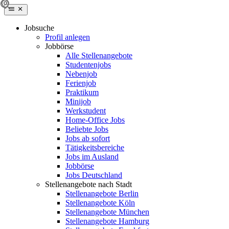
Jobsuche
Profil anlegen
Jobbörse
Alle Stellenangebote
Studentenjobs
Nebenjob
Ferienjob
Praktikum
Minijob
Werkstudent
Home-Office Jobs
Beliebte Jobs
Jobs ab sofort
Tätigkeitsbereiche
Jobs im Ausland
Jobbörse
Jobs Deutschland
Stellenangebote nach Stadt
Stellenangebote Berlin
Stellenangebote Köln
Stellenangebote München
Stellenangebote Hamburg