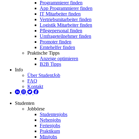
Programmierer finden
App Programmierer finden
IT Mitarbeiter finden
Vertriebsmitarbeiter finden
Logistik Mitarbeiter finden
Pflegepersonal finden
Umfrageteilnehmer finden
Promoter finden
Erntehelfer finden
Praktische Tipps
Anzeige optimieren
B2B Tipps
Info
Über StudentJob
FAQ
Kontakt
Studenten
Jobbörse
Studentenjobs
Nebenjobs
Ferienjobs
Praktikum
Minijobs