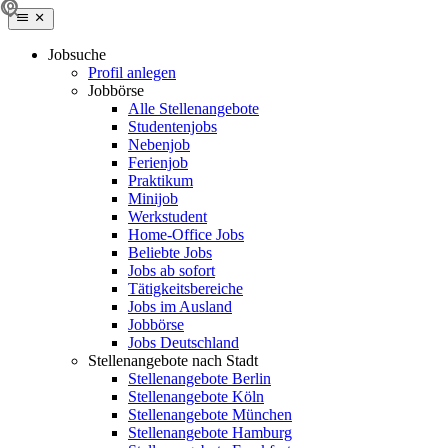
Jobsuche
Profil anlegen
Jobbörse
Alle Stellenangebote
Studentenjobs
Nebenjob
Ferienjob
Praktikum
Minijob
Werkstudent
Home-Office Jobs
Beliebte Jobs
Jobs ab sofort
Tätigkeitsbereiche
Jobs im Ausland
Jobbörse
Jobs Deutschland
Stellenangebote nach Stadt
Stellenangebote Berlin
Stellenangebote Köln
Stellenangebote München
Stellenangebote Hamburg