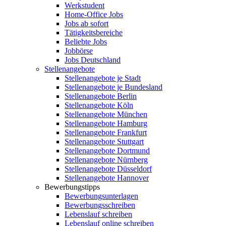
Werkstudent
Home-Office Jobs
Jobs ab sofort
Tätigkeitsbereiche
Beliebte Jobs
Jobbörse
Jobs Deutschland
Stellenangebote
Stellenangebote je Stadt
Stellenangebote je Bundesland
Stellenangebote Berlin
Stellenangebote Köln
Stellenangebote München
Stellenangebote Hamburg
Stellenangebote Frankfurt
Stellenangebote Stuttgart
Stellenangebote Dortmund
Stellenangebote Nürnberg
Stellenangebote Düsseldorf
Stellenangebote Hannover
Bewerbungstipps
Bewerbungsunterlagen
Bewerbungsschreiben
Lebenslauf schreiben
Lebenslauf online schreiben