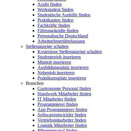
Azubi finden
Werkstudent finden
Studentische Aushilfe finden
Praktikanten finden
Fachkräfte finden
Führungskräfte finden
Personalsuche Deutschland
Arbeitnehmerüberlassung
Stellenanzeige schalten
Kostenlose Stellenanzeige schalten
Studentenjob inserieren
Minijob inserieren
Ausbildungsplatz inserieren
Nebenjob inserieren
Praktikumsplatz inserieren
Branchen
Gastronomie Personal finden
Handwerk Mitarbeiter finden
IT Mitarbeiter finden
Programmierer finden
App Programmierer finden
Softwareentwickler finden
Vertriebsmitarbeiter finden
Logistik Mitarbeiter finden
Pflegepersonal finden