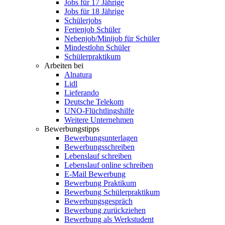
Jobs für 17 Jährige
Jobs für 18 Jährige
Schülerjobs
Ferienjob Schüler
Nebenjob/Minijob für Schüler
Mindestlohn Schüler
Schülerpraktikum
Arbeiten bei
Alnatura
Lidl
Lieferando
Deutsche Telekom
UNO-Flüchtlingshilfe
Weitere Unternehmen
Bewerbungstipps
Bewerbungsunterlagen
Bewerbungsschreiben
Lebenslauf schreiben
Lebenslauf online schreiben
E-Mail Bewerbung
Bewerbung Praktikum
Bewerbung Schülerpraktikum
Bewerbungsgespräch
Bewerbung zurückziehen
Bewerbung als Werkstudent