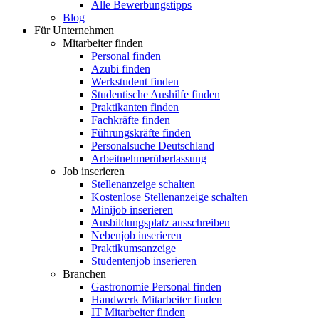
Alle Bewerbungstipps
Blog
Für Unternehmen
Mitarbeiter finden
Personal finden
Azubi finden
Werkstudent finden
Studentische Aushilfe finden
Praktikanten finden
Fachkräfte finden
Führungskräfte finden
Personalsuche Deutschland
Arbeitnehmerüberlassung
Job inserieren
Stellenanzeige schalten
Kostenlose Stellenanzeige schalten
Minijob inserieren
Ausbildungsplatz ausschreiben
Nebenjob inserieren
Praktikumsanzeige
Studentenjob inserieren
Branchen
Gastronomie Personal finden
Handwerk Mitarbeiter finden
IT Mitarbeiter finden