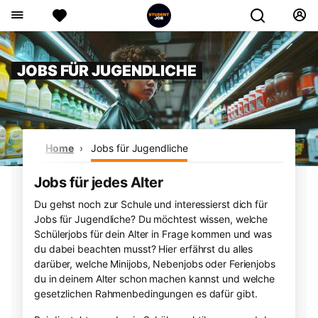
JOBS FÜR JUGENDLICHE
Home
Jobs für Jugendliche
Jobs für jedes Alter
Du gehst noch zur Schule und interessierst dich für
Jobs für Jugendliche? Du möchtest wissen, welche
Schülerjobs für dein Alter in Frage kommen und was
du dabei beachten musst? Hier erfährst du alles
darüber, welche Minijobs, Nebenjobs oder Ferienjobs
du in deinem Alter schon machen kannst und welche
gesetzlichen Rahmenbedingungen es dafür gibt.