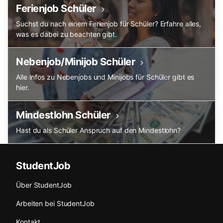
Ferienjob Schüler
Suchst du nach einem Ferienjob für Schüler? Erfahre alles,
was es dabei zu beachten gibt.
Nebenjob/Minijob Schüler
Alle Infos zu Nebenjobs und Minijobs für Schüler gibt es
hier.
Mindestlohn Schüler
Hast du als Schüler Anspruch auf den Mindestlohn?
StudentJob
Über StudentJob
Arbeiten bei StudentJob
Kontakt