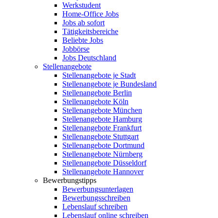
Werkstudent
Home-Office Jobs
Jobs ab sofort
Tätigkeitsbereiche
Beliebte Jobs
Jobbörse
Jobs Deutschland
Stellenangebote
Stellenangebote je Stadt
Stellenangebote je Bundesland
Stellenangebote Berlin
Stellenangebote Köln
Stellenangebote München
Stellenangebote Hamburg
Stellenangebote Frankfurt
Stellenangebote Stuttgart
Stellenangebote Dortmund
Stellenangebote Nürnberg
Stellenangebote Düsseldorf
Stellenangebote Hannover
Bewerbungstipps
Bewerbungsunterlagen
Bewerbungsschreiben
Lebenslauf schreiben
Lebenslauf online schreiben