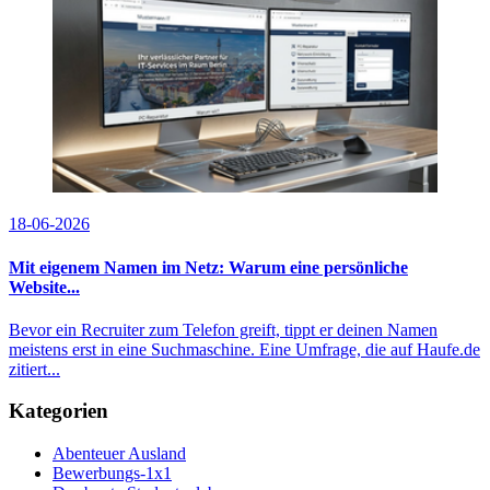
18-06-2026
Mit eigenem Namen im Netz: Warum eine persönliche
Website...
Bevor ein Recruiter zum Telefon greift, tippt er deinen Namen
meistens erst in eine Suchmaschine. Eine Umfrage, die auf Haufe.de
zitiert...
Kategorien
Abenteuer Ausland
Bewerbungs-1x1