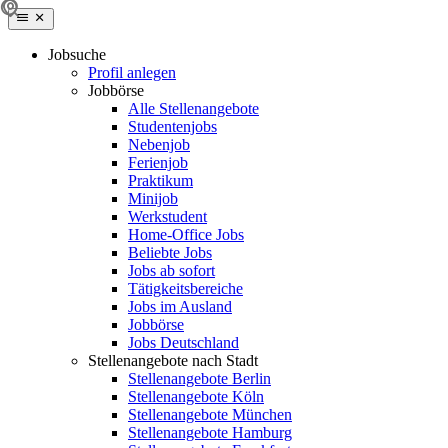
Jobsuche
Profil anlegen
Jobbörse
Alle Stellenangebote
Studentenjobs
Nebenjob
Ferienjob
Praktikum
Minijob
Werkstudent
Home-Office Jobs
Beliebte Jobs
Jobs ab sofort
Tätigkeitsbereiche
Jobs im Ausland
Jobbörse
Jobs Deutschland
Stellenangebote nach Stadt
Stellenangebote Berlin
Stellenangebote Köln
Stellenangebote München
Stellenangebote Hamburg