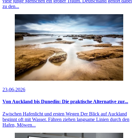
viele junge Menschen ein großer Traum. Deutschland gehört dabei
zu den...
23-06-2026
Von Auckland bis Dunedin: Die praktische Alternative zur...
Zwischen Hafenlicht und ersten Wegen Der Blick auf Auckland
beginnt oft mit Wasser. Fähren ziehen langsame Linien durch den
Hafen, Möwen...