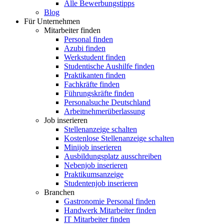
Alle Bewerbungstipps
Blog
Für Unternehmen
Mitarbeiter finden
Personal finden
Azubi finden
Werkstudent finden
Studentische Aushilfe finden
Praktikanten finden
Fachkräfte finden
Führungskräfte finden
Personalsuche Deutschland
Arbeitnehmerüberlassung
Job inserieren
Stellenanzeige schalten
Kostenlose Stellenanzeige schalten
Minijob inserieren
Ausbildungsplatz ausschreiben
Nebenjob inserieren
Praktikumsanzeige
Studentenjob inserieren
Branchen
Gastronomie Personal finden
Handwerk Mitarbeiter finden
IT Mitarbeiter finden