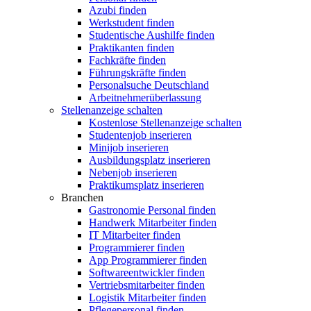
Azubi finden
Werkstudent finden
Studentische Aushilfe finden
Praktikanten finden
Fachkräfte finden
Führungskräfte finden
Personalsuche Deutschland
Arbeitnehmerüberlassung
Stellenanzeige schalten
Kostenlose Stellenanzeige schalten
Studentenjob inserieren
Minijob inserieren
Ausbildungsplatz inserieren
Nebenjob inserieren
Praktikumsplatz inserieren
Branchen
Gastronomie Personal finden
Handwerk Mitarbeiter finden
IT Mitarbeiter finden
Programmierer finden
App Programmierer finden
Softwareentwickler finden
Vertriebsmitarbeiter finden
Logistik Mitarbeiter finden
Pflegepersonal finden