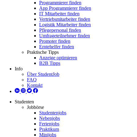
Programmierer finden
App Programmierer finden
IT Mitarbeiter finden
Vertriebsmitarbeiter finden
Logistik Mitarbeiter finden
Pflegepersonal finden
Umfrageteilnehmer finden
Promoter finden
Erntehelfer finden
Praktische Tipps
Anzeige optimieren
B2B Tipps
Info
Über StudentJob
FAQ
Kontakt
Studenten
Jobbörse
Studentenjobs
Nebenjobs
Ferienjobs
Praktikum
Minijobs