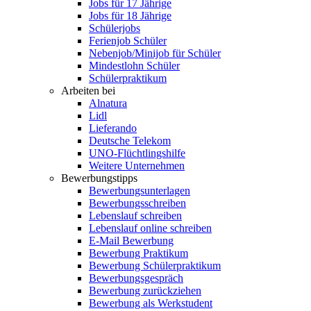
Jobs für 17 Jährige
Jobs für 18 Jährige
Schülerjobs
Ferienjob Schüler
Nebenjob/Minijob für Schüler
Mindestlohn Schüler
Schülerpraktikum
Arbeiten bei
Alnatura
Lidl
Lieferando
Deutsche Telekom
UNO-Flüchtlingshilfe
Weitere Unternehmen
Bewerbungstipps
Bewerbungsunterlagen
Bewerbungsschreiben
Lebenslauf schreiben
Lebenslauf online schreiben
E-Mail Bewerbung
Bewerbung Praktikum
Bewerbung Schülerpraktikum
Bewerbungsgespräch
Bewerbung zurückziehen
Bewerbung als Werkstudent