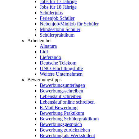
Jobs für 17 Jährige
Jobs für 18 Jährige
Schülerjobs
Ferienjob Schüler
Nebenjob/Minijob für Schüler
Mindestlohn Schüler
Schülerpraktikum
Arbeiten bei
Alnatura
Lidl
Lieferando
Deutsche Telekom
UNO-Flüchtlingshilfe
Weitere Unternehmen
Bewerbungstipps
Bewerbungsunterlagen
Bewerbungsschreiben
Lebenslauf schreiben
Lebenslauf online schreiben
E-Mail Bewerbung
Bewerbung Praktikum
Bewerbung Schülerpraktikum
Bewerbungsgespräch
Bewerbung zurückziehen
Bewerbung als Werkstudent