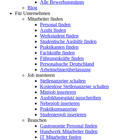
Alle Bewerbungstipps
Blog
Für Unternehmen
Mitarbeiter finden
Personal finden
Azubi finden
Werkstudent finden
Studentische Aushilfe finden
Praktikanten finden
Fachkräfte finden
Führungskräfte finden
Personalsuche Deutschland
Arbeitnehmerüberlassung
Job inserieren
Stellenanzeige schalten
Kostenlose Stellenanzeige schalten
Minijob inserieren
Ausbildungsplatz ausschreiben
Nebenjob inserieren
Praktikumsanzeige
Studentenjob inserieren
Branchen
Gastronomie Personal finden
Handwerk Mitarbeiter finden
IT Mitarbeiter finden