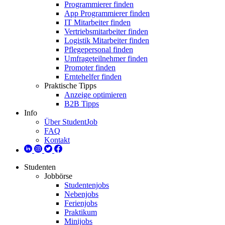
Programmierer finden
App Programmierer finden
IT Mitarbeiter finden
Vertriebsmitarbeiter finden
Logistik Mitarbeiter finden
Pflegepersonal finden
Umfrageteilnehmer finden
Promoter finden
Erntehelfer finden
Praktische Tipps
Anzeige optimieren
B2B Tipps
Info
Über StudentJob
FAQ
Kontakt
Studenten
Jobbörse
Studentenjobs
Nebenjobs
Ferienjobs
Praktikum
Minijobs