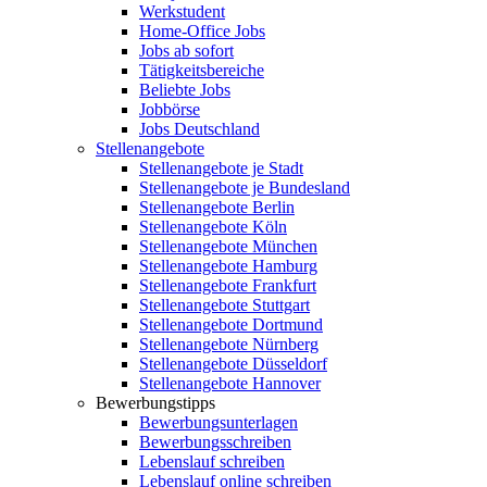
Werkstudent
Home-Office Jobs
Jobs ab sofort
Tätigkeitsbereiche
Beliebte Jobs
Jobbörse
Jobs Deutschland
Stellenangebote
Stellenangebote je Stadt
Stellenangebote je Bundesland
Stellenangebote Berlin
Stellenangebote Köln
Stellenangebote München
Stellenangebote Hamburg
Stellenangebote Frankfurt
Stellenangebote Stuttgart
Stellenangebote Dortmund
Stellenangebote Nürnberg
Stellenangebote Düsseldorf
Stellenangebote Hannover
Bewerbungstipps
Bewerbungsunterlagen
Bewerbungsschreiben
Lebenslauf schreiben
Lebenslauf online schreiben