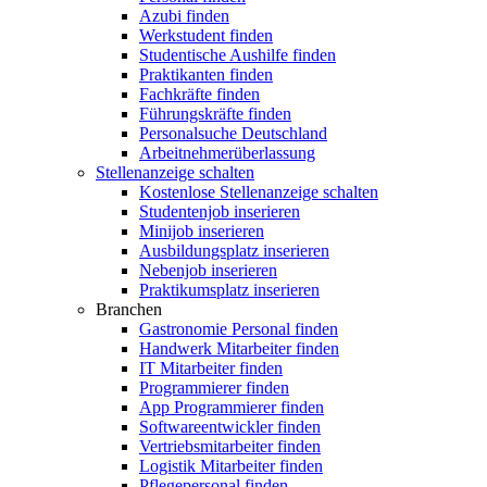
Azubi finden
Werkstudent finden
Studentische Aushilfe finden
Praktikanten finden
Fachkräfte finden
Führungskräfte finden
Personalsuche Deutschland
Arbeitnehmerüberlassung
Stellenanzeige schalten
Kostenlose Stellenanzeige schalten
Studentenjob inserieren
Minijob inserieren
Ausbildungsplatz inserieren
Nebenjob inserieren
Praktikumsplatz inserieren
Branchen
Gastronomie Personal finden
Handwerk Mitarbeiter finden
IT Mitarbeiter finden
Programmierer finden
App Programmierer finden
Softwareentwickler finden
Vertriebsmitarbeiter finden
Logistik Mitarbeiter finden
Pflegepersonal finden