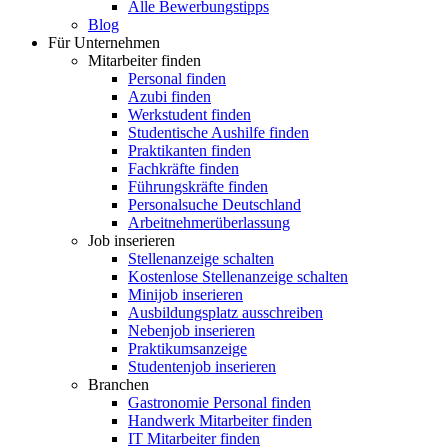
Alle Bewerbungstipps
Blog
Für Unternehmen
Mitarbeiter finden
Personal finden
Azubi finden
Werkstudent finden
Studentische Aushilfe finden
Praktikanten finden
Fachkräfte finden
Führungskräfte finden
Personalsuche Deutschland
Arbeitnehmerüberlassung
Job inserieren
Stellenanzeige schalten
Kostenlose Stellenanzeige schalten
Minijob inserieren
Ausbildungsplatz ausschreiben
Nebenjob inserieren
Praktikumsanzeige
Studentenjob inserieren
Branchen
Gastronomie Personal finden
Handwerk Mitarbeiter finden
IT Mitarbeiter finden