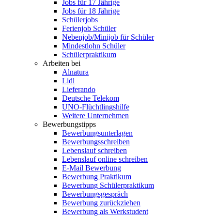
Jobs für 17 Jährige
Jobs für 18 Jährige
Schülerjobs
Ferienjob Schüler
Nebenjob/Minijob für Schüler
Mindestlohn Schüler
Schülerpraktikum
Arbeiten bei
Alnatura
Lidl
Lieferando
Deutsche Telekom
UNO-Flüchtlingshilfe
Weitere Unternehmen
Bewerbungstipps
Bewerbungsunterlagen
Bewerbungsschreiben
Lebenslauf schreiben
Lebenslauf online schreiben
E-Mail Bewerbung
Bewerbung Praktikum
Bewerbung Schülerpraktikum
Bewerbungsgespräch
Bewerbung zurückziehen
Bewerbung als Werkstudent