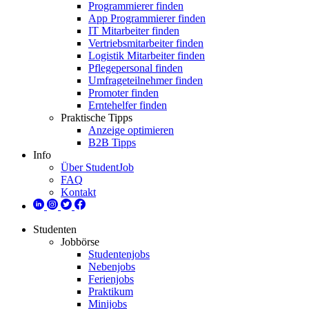
Programmierer finden
App Programmierer finden
IT Mitarbeiter finden
Vertriebsmitarbeiter finden
Logistik Mitarbeiter finden
Pflegepersonal finden
Umfrageteilnehmer finden
Promoter finden
Erntehelfer finden
Praktische Tipps
Anzeige optimieren
B2B Tipps
Info
Über StudentJob
FAQ
Kontakt
Studenten
Jobbörse
Studentenjobs
Nebenjobs
Ferienjobs
Praktikum
Minijobs