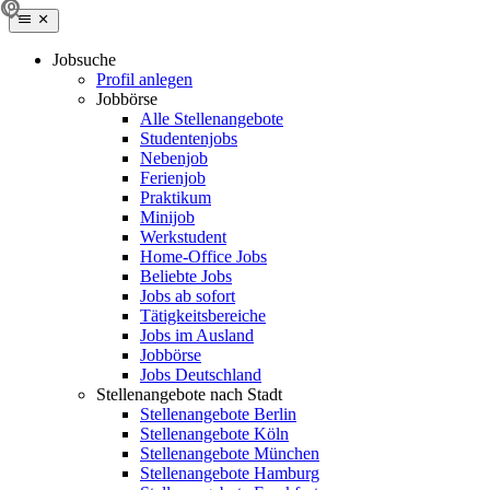
Jobsuche
Profil anlegen
Jobbörse
Alle Stellenangebote
Studentenjobs
Nebenjob
Ferienjob
Praktikum
Minijob
Werkstudent
Home-Office Jobs
Beliebte Jobs
Jobs ab sofort
Tätigkeitsbereiche
Jobs im Ausland
Jobbörse
Jobs Deutschland
Stellenangebote nach Stadt
Stellenangebote Berlin
Stellenangebote Köln
Stellenangebote München
Stellenangebote Hamburg