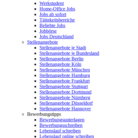
Werkstudent
Home-Office Jobs
Jobs ab sofort
Tätigkeitsbereiche
Beliebte Jobs
Jobbörse
Jobs Deutschland
Stellenangebote
Stellenangebote je Stadt
Stellenangebote je Bundesland
Stellenangebote Berlin
Stellenangebote Köln
Stellenangebote München
Stellenangebote Hamburg
Stellenangebote Frankfurt
Stellenangebote Stuttgart
Stellenangebote Dortmund
Stellenangebote Nürnberg
Stellenangebote Düsseldorf
Stellenangebote Hannover
Bewerbungstipps
Bewerbungsunterlagen
Bewerbungsschreiben
Lebenslauf schreiben
Lebenslauf online schreiben