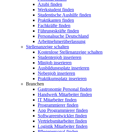
Azubi finden
Werkstudent finden
Studentische Aushilfe finden
Praktikanten finden
Fachkräfte finden
Führungskräfte finden
Personalsuche Deutschland
Arbeitnehmerüberlassung
Stellenanzeige schalten
Kostenlose Stellenanzeige schalten
Studentenjob inserieren
Minijob inserieren
Ausbildungsplatz inserieren
Nebenjob inserieren
Praktikumsplatz inserieren
Branchen
Gastronomie Personal finden
Handwerk Mitarbeiter finden
IT Mitarbeiter finden
Programmierer finden
App Programmierer finden
Softwareentwickler finden
Vertriebsmitarbeiter finden
Logistik Mitarbeiter finden
Pflegepersonal finden