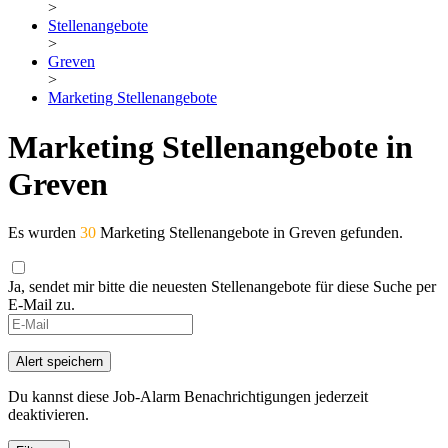
>
Stellenangebote
>
Greven
>
Marketing Stellenangebote
Marketing Stellenangebote in
Greven
Es wurden
30
Marketing Stellenangebote in Greven gefunden.
Ja, sendet mir bitte die neuesten Stellenangebote für diese Suche per
E-Mail zu.
If
you
are
Alert speichern
a
human,
Du kannst diese Job-Alarm Benachrichtigungen jederzeit
ignore
deaktivieren.
this