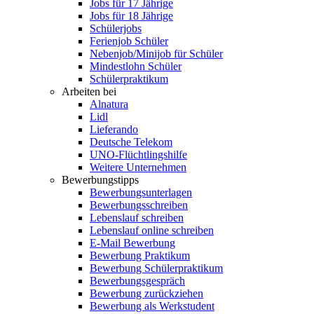
Jobs für 17 Jährige
Jobs für 18 Jährige
Schülerjobs
Ferienjob Schüler
Nebenjob/Minijob für Schüler
Mindestlohn Schüler
Schülerpraktikum
Arbeiten bei
Alnatura
Lidl
Lieferando
Deutsche Telekom
UNO-Flüchtlingshilfe
Weitere Unternehmen
Bewerbungstipps
Bewerbungsunterlagen
Bewerbungsschreiben
Lebenslauf schreiben
Lebenslauf online schreiben
E-Mail Bewerbung
Bewerbung Praktikum
Bewerbung Schülerpraktikum
Bewerbungsgespräch
Bewerbung zurückziehen
Bewerbung als Werkstudent