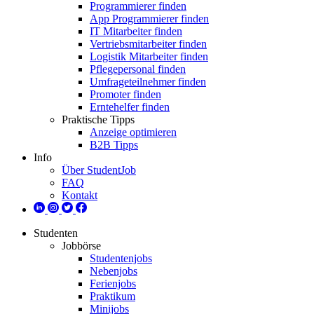
Programmierer finden
App Programmierer finden
IT Mitarbeiter finden
Vertriebsmitarbeiter finden
Logistik Mitarbeiter finden
Pflegepersonal finden
Umfrageteilnehmer finden
Promoter finden
Erntehelfer finden
Praktische Tipps
Anzeige optimieren
B2B Tipps
Info
Über StudentJob
FAQ
Kontakt
Studenten
Jobbörse
Studentenjobs
Nebenjobs
Ferienjobs
Praktikum
Minijobs