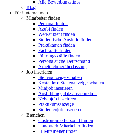
Alle Bewerbungstipps
Blog
Für Unternehmen
Mitarbeiter finden
Personal finden
Azubi finden
Werkstudent finden
Studentische Aushilfe finden
Praktikanten finden
Fachkräfte finden
Führungskräfte finden
Personalsuche Deutschland
Arbeitnehmerüberlassung
Job inserieren
Stellenanzeige schalten
Kostenlose Stellenanzeige schalten
Minijob inserieren
Ausbildungsplatz ausschreiben
Nebenjob inserieren
Praktikumsanzeige
Studentenjob inserieren
Branchen
Gastronomie Personal finden
Handwerk Mitarbeiter finden
IT Mitarbeiter finden