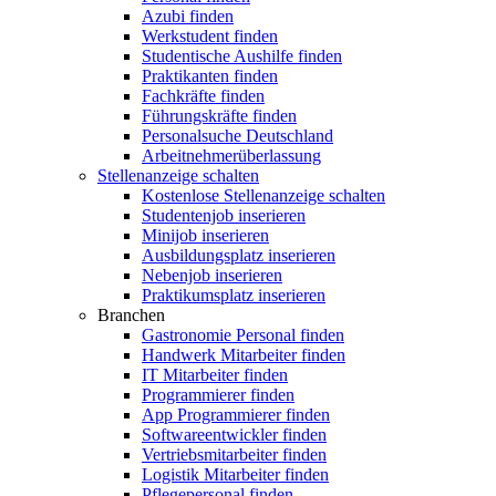
Azubi finden
Werkstudent finden
Studentische Aushilfe finden
Praktikanten finden
Fachkräfte finden
Führungskräfte finden
Personalsuche Deutschland
Arbeitnehmerüberlassung
Stellenanzeige schalten
Kostenlose Stellenanzeige schalten
Studentenjob inserieren
Minijob inserieren
Ausbildungsplatz inserieren
Nebenjob inserieren
Praktikumsplatz inserieren
Branchen
Gastronomie Personal finden
Handwerk Mitarbeiter finden
IT Mitarbeiter finden
Programmierer finden
App Programmierer finden
Softwareentwickler finden
Vertriebsmitarbeiter finden
Logistik Mitarbeiter finden
Pflegepersonal finden