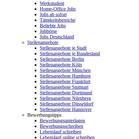
Werkstudent
Home-Office Jobs
Jobs ab sofort
Tätigkeitsbereiche
Beliebte Jobs
Jobbörse
Jobs Deutschland
Stellenangebote
Stellenangebote je Stadt
Stellenangebote je Bundesland
Stellenangebote Berlin
Stellenangebote Köln
Stellenangebote München
Stellenangebote Hamburg
Stellenangebote Frankfurt
Stellenangebote Stuttgart
Stellenangebote Dortmund
Stellenangebote Nürnberg
Stellenangebote Düsseldorf
Stellenangebote Hannover
Bewerbungstipps
Bewerbungsunterlagen
Bewerbungsschreiben
Lebenslauf schreiben
Lebenslauf online schreiben