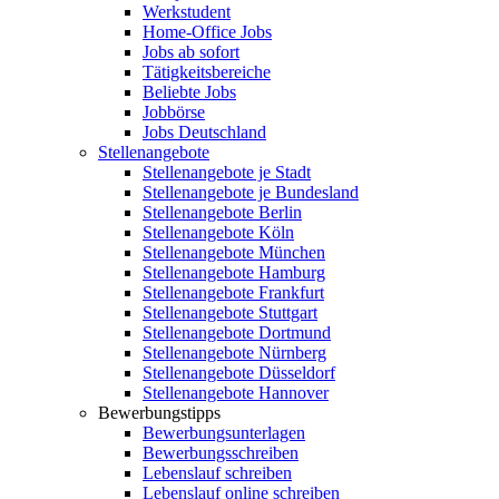
Werkstudent
Home-Office Jobs
Jobs ab sofort
Tätigkeitsbereiche
Beliebte Jobs
Jobbörse
Jobs Deutschland
Stellenangebote
Stellenangebote je Stadt
Stellenangebote je Bundesland
Stellenangebote Berlin
Stellenangebote Köln
Stellenangebote München
Stellenangebote Hamburg
Stellenangebote Frankfurt
Stellenangebote Stuttgart
Stellenangebote Dortmund
Stellenangebote Nürnberg
Stellenangebote Düsseldorf
Stellenangebote Hannover
Bewerbungstipps
Bewerbungsunterlagen
Bewerbungsschreiben
Lebenslauf schreiben
Lebenslauf online schreiben