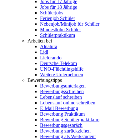
Jobs für 17 Jährige
Jobs für 18 Jährige
Schülerjobs
Ferienjob Schüler
Nebenjob/Minijob für Schüler
Mindestlohn Schüler
Schülerpraktikum
Arbeiten bei
Alnatura
Lidl
Lieferando
Deutsche Telekom
UNO-Flüchtlingshilfe
Weitere Unternehmen
Bewerbungstipps
Bewerbungsunterlagen
Bewerbungsschreiben
Lebenslauf schreiben
Lebenslauf online schreiben
E-Mail Bewerbung
Bewerbung Praktikum
Bewerbung Schülerpraktikum
Bewerbungsgespräch
Bewerbung zurückziehen
Bewerbung als Werkstudent