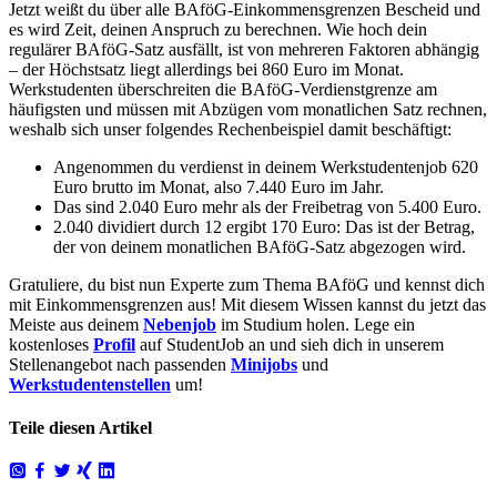
Jetzt weißt du über alle
BAföG-Einkommensgrenzen
Bescheid und
es wird Zeit, deinen A
nspruch zu berechnen.
Wie hoch dein
regulärer BAföG-Satz ausfällt, ist von mehreren Faktoren abhängig
– der Höchstsatz liegt allerdings bei 860 Euro im Monat.
Werkstudenten
überschreiten die
BAföG-Verdienstgrenze
am
häufigsten und müssen mit Abzügen vom monatlichen Satz rechnen,
weshalb sich unser folgendes Rechenbeispiel damit beschäftigt:
Angenommen du verdienst in deinem Werkstudentenjob 620
Euro brutto im Monat, also 7.440 Euro im Jahr.
Das sind 2.040 Euro mehr als der Freibetrag von 5.400 Euro.
2.040 dividiert durch 12 ergibt 170 Euro: Das ist der Betrag,
der von deinem monatlichen BAföG-Satz abgezogen wird.
Gratuliere, du bist nun Experte zum Thema
BAföG
und kennst dich
mit
Einkommensgrenzen
aus! Mit diesem Wissen kannst du jetzt das
Meiste aus deinem
Nebenjob
im Studium holen. Lege ein
kostenloses
Profil
auf StudentJob an und sieh dich in unserem
Stellenangebot nach passenden
Minijobs
und
Werkstudentenstellen
um!
Teile diesen Artikel