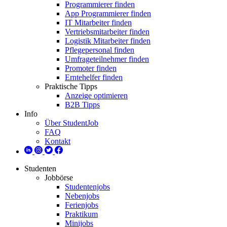
Programmierer finden
App Programmierer finden
IT Mitarbeiter finden
Vertriebsmitarbeiter finden
Logistik Mitarbeiter finden
Pflegepersonal finden
Umfrageteilnehmer finden
Promoter finden
Erntehelfer finden
Praktische Tipps
Anzeige optimieren
B2B Tipps
Info
Über StudentJob
FAQ
Kontakt
Studenten
Jobbörse
Studentenjobs
Nebenjobs
Ferienjobs
Praktikum
Minijobs