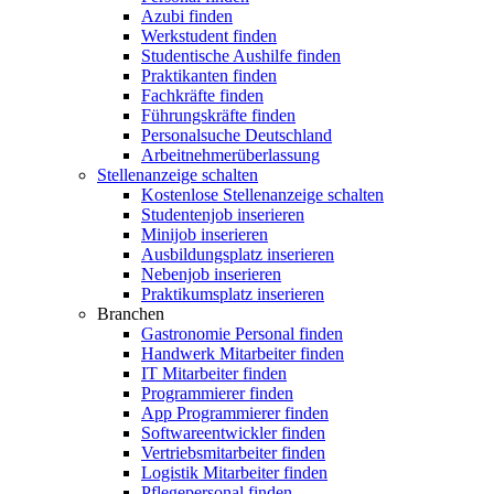
Azubi finden
Werkstudent finden
Studentische Aushilfe finden
Praktikanten finden
Fachkräfte finden
Führungskräfte finden
Personalsuche Deutschland
Arbeitnehmerüberlassung
Stellenanzeige schalten
Kostenlose Stellenanzeige schalten
Studentenjob inserieren
Minijob inserieren
Ausbildungsplatz inserieren
Nebenjob inserieren
Praktikumsplatz inserieren
Branchen
Gastronomie Personal finden
Handwerk Mitarbeiter finden
IT Mitarbeiter finden
Programmierer finden
App Programmierer finden
Softwareentwickler finden
Vertriebsmitarbeiter finden
Logistik Mitarbeiter finden
Pflegepersonal finden