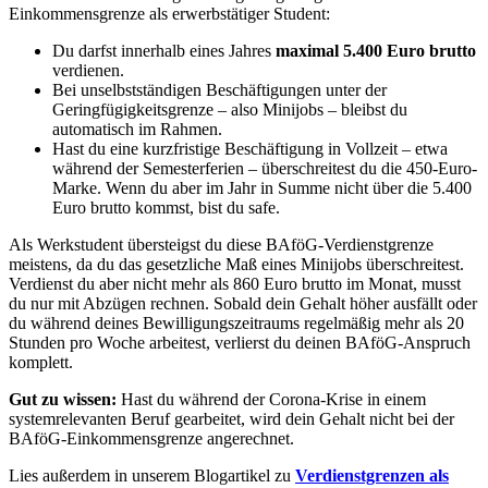
Einkommensgrenze
als erwerbstätiger Student:
Du darfst innerhalb eines Jahres
maximal 5.400 Euro brutto
verdienen.
Bei unselbstständigen Beschäftigungen unter der
Geringfügigkeitsgrenze – also Minijobs – bleibst du
automatisch im Rahmen.
Hast du eine kurzfristige Beschäftigung in Vollzeit – etwa
während der Semesterferien – überschreitest du die 450-Euro-
Marke. Wenn du aber im Jahr in Summe nicht über die 5.400
Euro brutto kommst, bist du safe.
Als
Werkstudent
übersteigst du diese
BAföG-Verdienstgrenze
meistens, da du das gesetzliche Maß eines Minijobs überschreitest.
Verdienst du aber nicht mehr als 860 Euro brutto im Monat, musst
du nur mit Abzügen rechnen. Sobald dein Gehalt höher ausfällt oder
du während deines Bewilligungszeitraums regelmäßig mehr als 20
Stunden pro Woche arbeitest, verlierst du deinen
BAföG-Anspruch
komplett.
Gut zu wissen:
Hast du während der Corona-Krise in einem
systemrelevanten Beruf gearbeitet, wird dein Gehalt nicht bei der
BAföG-Einkommensgrenze
angerechnet.
Lies außerdem in unserem Blogartikel zu
Verdienstgrenzen als