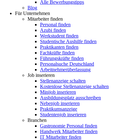
Alle Bewerbungstipps
Blog
Für Unternehmen
Mitarbeiter finden
Personal finden
Azubi finden
Werkstudent finden
Studentische Aushilfe finden
Praktikanten finden
Fachkräfte finden
Führungskräfte finden
Personalsuche Deutschland
Arbeitnehmerüberlassung
Job inserieren
Stellenanzeige schalten
Kostenlose Stellenanzeige schalten
Minijob inserieren
Ausbildungsplatz ausschreiben
Nebenjob inserieren
Praktikumsanzeige
Studentenjob inserieren
Branchen
Gastronomie Personal finden
Handwerk Mitarbeiter finden
IT Mitarbeiter finden