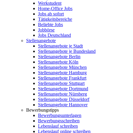
Werkstudent
Home-Office Jobs
Jobs ab sofort
Tätigkeitsbereiche
Beliebte Jobs
Jobbörse
Jobs Deutschland
Stellenangebote
Stellenangebote je Stadt
Stellenangebote je Bundesland
Stellenangebote Berlin
Stellenangebote Köln
Stellenangebote München
Stellenangebote Hamburg
Stellenangebote Frankfurt
Stellenangebote Stuttgart
Stellenangebote Dortmund
Stellenangebote Nürnberg
Stellenangebote Düsseldorf
Stellenangebote Hannover
Bewerbungstipps
Bewerbungsunterlagen
Bewerbungsschreiben
Lebenslauf schreiben
Lebenslauf online schreiben