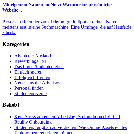
Mit eigenem Namen im Netz: Warum eine persönliche
Website...
Bevor ein Recruiter zum Telefon greift, tippt er deinen Namen
meistens erst in eine Suchmaschine. Eine Umfrage, die auf Haufe.de
zitiert...
Kategorien
Abenteuer Ausland
Bewerbungs-1x1
Das bunte Studentenleben
Einfach sparen
Erfolgreich Lernen
Neues aus der Arbeitswelt
Personal finden
Studentenrezepte
Beliebt
Kein Stress am ersten Arbeitstag: So funktioniert Virtual
Reality Onboarding
Studenten, fangt an zu verdienen: Wie Online-Assets echtes
Einkommen generieren können