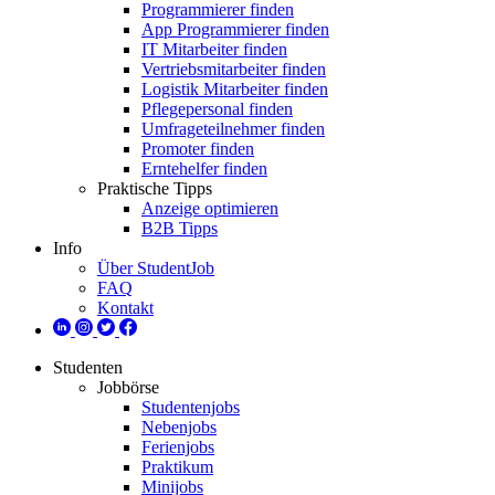
Programmierer finden
App Programmierer finden
IT Mitarbeiter finden
Vertriebsmitarbeiter finden
Logistik Mitarbeiter finden
Pflegepersonal finden
Umfrageteilnehmer finden
Promoter finden
Erntehelfer finden
Praktische Tipps
Anzeige optimieren
B2B Tipps
Info
Über StudentJob
FAQ
Kontakt
Studenten
Jobbörse
Studentenjobs
Nebenjobs
Ferienjobs
Praktikum
Minijobs