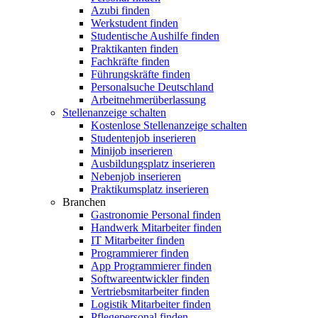
Azubi finden
Werkstudent finden
Studentische Aushilfe finden
Praktikanten finden
Fachkräfte finden
Führungskräfte finden
Personalsuche Deutschland
Arbeitnehmerüberlassung
Stellenanzeige schalten
Kostenlose Stellenanzeige schalten
Studentenjob inserieren
Minijob inserieren
Ausbildungsplatz inserieren
Nebenjob inserieren
Praktikumsplatz inserieren
Branchen
Gastronomie Personal finden
Handwerk Mitarbeiter finden
IT Mitarbeiter finden
Programmierer finden
App Programmierer finden
Softwareentwickler finden
Vertriebsmitarbeiter finden
Logistik Mitarbeiter finden
Pflegepersonal finden