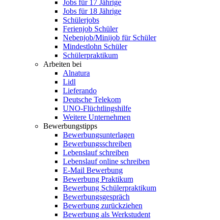
Jobs für 17 Jährige
Jobs für 18 Jährige
Schülerjobs
Ferienjob Schüler
Nebenjob/Minijob für Schüler
Mindestlohn Schüler
Schülerpraktikum
Arbeiten bei
Alnatura
Lidl
Lieferando
Deutsche Telekom
UNO-Flüchtlingshilfe
Weitere Unternehmen
Bewerbungstipps
Bewerbungsunterlagen
Bewerbungsschreiben
Lebenslauf schreiben
Lebenslauf online schreiben
E-Mail Bewerbung
Bewerbung Praktikum
Bewerbung Schülerpraktikum
Bewerbungsgespräch
Bewerbung zurückziehen
Bewerbung als Werkstudent