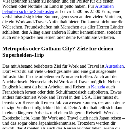
Visagebühren zahlen zu können und ein Polster für die ersten
Wochen oder Notfälle im Land in petto haben. Für
Australien
belaufen sich die Startkosten
auf circa 1.500 bis 2.500 Euro, eine
verhältnismäßig kleine Summe, gemessen an den vielen Vorteilen,
die ein Work-and-Travel-Aufenthalt bietet: Du kannst nicht nur die
Welt sehen, Freundschaften mit Menschen aus aller Herren Länder
schließen, den Alltag einer anderen Kultur kennenlernen, sondern
auch eine Sprache neu lernen oder deine Kenntnisse vertiefen.
Metropolis oder Gotham City? Ziele für deinen
Superhelden-Trip
Das mit Abstand beliebteste Ziel für Work and Travel ist
Australien
.
Dort wirst du auf viele Gleichgesinnte und eine gut ausgebaute
Infrastruktur für die arbeitenden Nomaden treffen. Auch auf den
Nachbarinseln Neuseelands ist Work and Travel möglich. Neben
Englisch kannst du beim Arbeiten und Reisen in
Kanada
auch
Französisch lernen oder dein Schulfranzösisch aufpolieren. Etwas
anders funktioniert Work and Travel in den
USA
. Hier musst du
bereits vor Reiseantritt einen Job vorweisen können, der auch deine
einzige Verdienstmöglichkeit bleibt. Dein Aufenthalt teilt sich dann
in einen längeren Arbeits- und einen längeren Reiseteil. Wer das
Exotische liebt, kann für Work and Travel auch nach
Japan
reisen –
und das sogar ohne Japanischkenntnisse. Trotzdem werden dir
sowohl das Arbeiten als auch das Reisen leichter fallen, wenn du