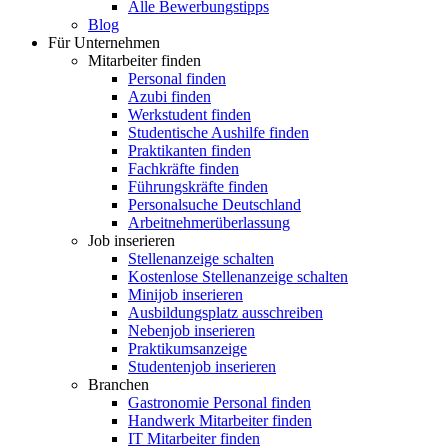
Alle Bewerbungstipps
Blog
Für Unternehmen
Mitarbeiter finden
Personal finden
Azubi finden
Werkstudent finden
Studentische Aushilfe finden
Praktikanten finden
Fachkräfte finden
Führungskräfte finden
Personalsuche Deutschland
Arbeitnehmerüberlassung
Job inserieren
Stellenanzeige schalten
Kostenlose Stellenanzeige schalten
Minijob inserieren
Ausbildungsplatz ausschreiben
Nebenjob inserieren
Praktikumsanzeige
Studentenjob inserieren
Branchen
Gastronomie Personal finden
Handwerk Mitarbeiter finden
IT Mitarbeiter finden