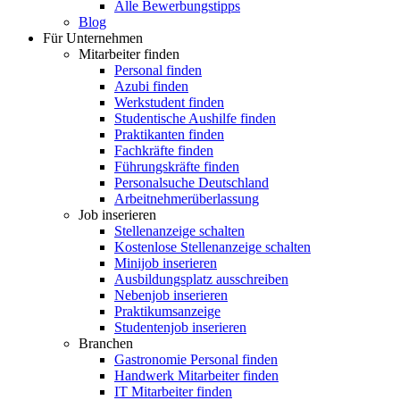
Alle Bewerbungstipps
Blog
Für Unternehmen
Mitarbeiter finden
Personal finden
Azubi finden
Werkstudent finden
Studentische Aushilfe finden
Praktikanten finden
Fachkräfte finden
Führungskräfte finden
Personalsuche Deutschland
Arbeitnehmerüberlassung
Job inserieren
Stellenanzeige schalten
Kostenlose Stellenanzeige schalten
Minijob inserieren
Ausbildungsplatz ausschreiben
Nebenjob inserieren
Praktikumsanzeige
Studentenjob inserieren
Branchen
Gastronomie Personal finden
Handwerk Mitarbeiter finden
IT Mitarbeiter finden