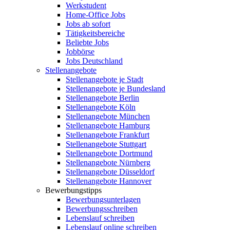
Werkstudent
Home-Office Jobs
Jobs ab sofort
Tätigkeitsbereiche
Beliebte Jobs
Jobbörse
Jobs Deutschland
Stellenangebote
Stellenangebote je Stadt
Stellenangebote je Bundesland
Stellenangebote Berlin
Stellenangebote Köln
Stellenangebote München
Stellenangebote Hamburg
Stellenangebote Frankfurt
Stellenangebote Stuttgart
Stellenangebote Dortmund
Stellenangebote Nürnberg
Stellenangebote Düsseldorf
Stellenangebote Hannover
Bewerbungstipps
Bewerbungsunterlagen
Bewerbungsschreiben
Lebenslauf schreiben
Lebenslauf online schreiben