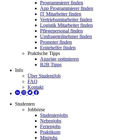
Programmierer finden
App Programmierer finden
IT Mitarbeiter finden
Vertriebsmitarbeiter finden
Logistik Mitarbeiter finden
Pflegepersonal finden
Umfrageteilnehmer finden
Promoter finden
Erntehelfer finden
Praktische Tipps
Anzeige optimieren
B2B Tipps
Info
Über StudentJob
FAQ
Kontakt
Studenten
Jobbörse
Studentenjobs
Nebenjobs
Ferienjobs
Praktikum
Minijobs