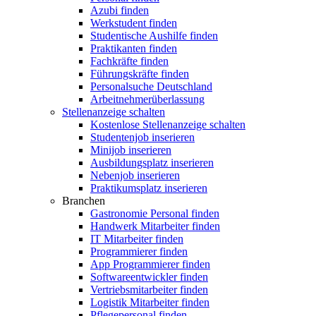
Azubi finden
Werkstudent finden
Studentische Aushilfe finden
Praktikanten finden
Fachkräfte finden
Führungskräfte finden
Personalsuche Deutschland
Arbeitnehmerüberlassung
Stellenanzeige schalten
Kostenlose Stellenanzeige schalten
Studentenjob inserieren
Minijob inserieren
Ausbildungsplatz inserieren
Nebenjob inserieren
Praktikumsplatz inserieren
Branchen
Gastronomie Personal finden
Handwerk Mitarbeiter finden
IT Mitarbeiter finden
Programmierer finden
App Programmierer finden
Softwareentwickler finden
Vertriebsmitarbeiter finden
Logistik Mitarbeiter finden
Pflegepersonal finden