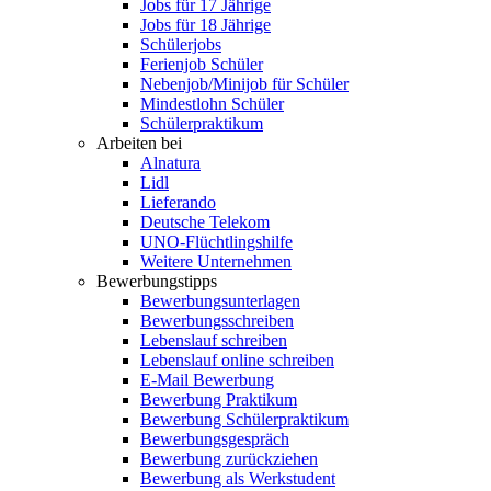
Jobs für 17 Jährige
Jobs für 18 Jährige
Schülerjobs
Ferienjob Schüler
Nebenjob/Minijob für Schüler
Mindestlohn Schüler
Schülerpraktikum
Arbeiten bei
Alnatura
Lidl
Lieferando
Deutsche Telekom
UNO-Flüchtlingshilfe
Weitere Unternehmen
Bewerbungstipps
Bewerbungsunterlagen
Bewerbungsschreiben
Lebenslauf schreiben
Lebenslauf online schreiben
E-Mail Bewerbung
Bewerbung Praktikum
Bewerbung Schülerpraktikum
Bewerbungsgespräch
Bewerbung zurückziehen
Bewerbung als Werkstudent