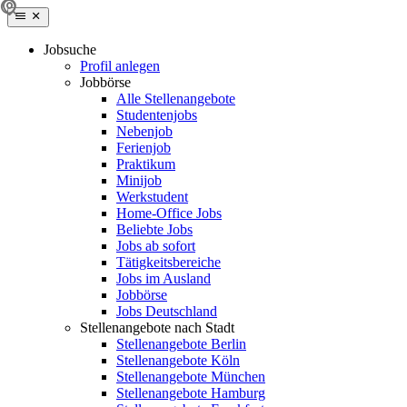
Jobsuche
Profil anlegen
Jobbörse
Alle Stellenangebote
Studentenjobs
Nebenjob
Ferienjob
Praktikum
Minijob
Werkstudent
Home-Office Jobs
Beliebte Jobs
Jobs ab sofort
Tätigkeitsbereiche
Jobs im Ausland
Jobbörse
Jobs Deutschland
Stellenangebote nach Stadt
Stellenangebote Berlin
Stellenangebote Köln
Stellenangebote München
Stellenangebote Hamburg