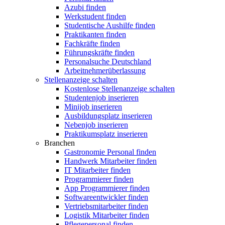
Azubi finden
Werkstudent finden
Studentische Aushilfe finden
Praktikanten finden
Fachkräfte finden
Führungskräfte finden
Personalsuche Deutschland
Arbeitnehmerüberlassung
Stellenanzeige schalten
Kostenlose Stellenanzeige schalten
Studentenjob inserieren
Minijob inserieren
Ausbildungsplatz inserieren
Nebenjob inserieren
Praktikumsplatz inserieren
Branchen
Gastronomie Personal finden
Handwerk Mitarbeiter finden
IT Mitarbeiter finden
Programmierer finden
App Programmierer finden
Softwareentwickler finden
Vertriebsmitarbeiter finden
Logistik Mitarbeiter finden
Pflegepersonal finden