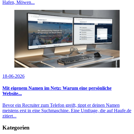
Hafen, Möwen...
18-06-2026
Mit eigenem Namen im Netz: Warum eine persönliche
Website...
Bevor ein Recruiter zum Telefon greift, tippt er deinen Namen
meistens erst in eine Suchmaschine. Eine Umfrage, die auf Haufe.de
zitiert...
Kategorien