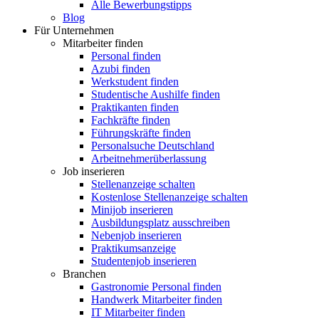
Alle Bewerbungstipps
Blog
Für Unternehmen
Mitarbeiter finden
Personal finden
Azubi finden
Werkstudent finden
Studentische Aushilfe finden
Praktikanten finden
Fachkräfte finden
Führungskräfte finden
Personalsuche Deutschland
Arbeitnehmerüberlassung
Job inserieren
Stellenanzeige schalten
Kostenlose Stellenanzeige schalten
Minijob inserieren
Ausbildungsplatz ausschreiben
Nebenjob inserieren
Praktikumsanzeige
Studentenjob inserieren
Branchen
Gastronomie Personal finden
Handwerk Mitarbeiter finden
IT Mitarbeiter finden