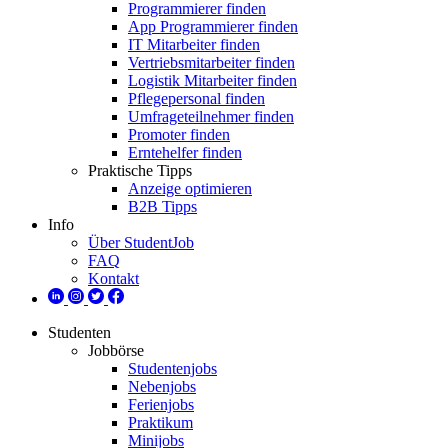
Programmierer finden
App Programmierer finden
IT Mitarbeiter finden
Vertriebsmitarbeiter finden
Logistik Mitarbeiter finden
Pflegepersonal finden
Umfrageteilnehmer finden
Promoter finden
Erntehelfer finden
Praktische Tipps
Anzeige optimieren
B2B Tipps
Info
Über StudentJob
FAQ
Kontakt
Studenten
Jobbörse
Studentenjobs
Nebenjobs
Ferienjobs
Praktikum
Minijobs