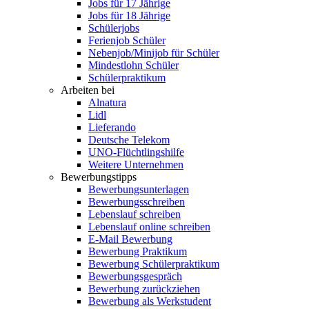
Jobs für 17 Jährige
Jobs für 18 Jährige
Schülerjobs
Ferienjob Schüler
Nebenjob/Minijob für Schüler
Mindestlohn Schüler
Schülerpraktikum
Arbeiten bei
Alnatura
Lidl
Lieferando
Deutsche Telekom
UNO-Flüchtlingshilfe
Weitere Unternehmen
Bewerbungstipps
Bewerbungsunterlagen
Bewerbungsschreiben
Lebenslauf schreiben
Lebenslauf online schreiben
E-Mail Bewerbung
Bewerbung Praktikum
Bewerbung Schülerpraktikum
Bewerbungsgespräch
Bewerbung zurückziehen
Bewerbung als Werkstudent