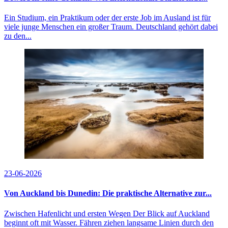
Ein Studium, ein Praktikum oder der erste Job im Ausland ist für
viele junge Menschen ein großer Traum. Deutschland gehört dabei
zu den...
23-06-2026
Von Auckland bis Dunedin: Die praktische Alternative zur...
Zwischen Hafenlicht und ersten Wegen Der Blick auf Auckland
beginnt oft mit Wasser. Fähren ziehen langsame Linien durch den