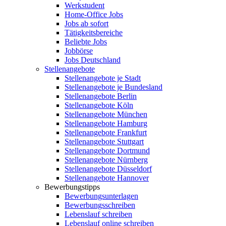
Werkstudent
Home-Office Jobs
Jobs ab sofort
Tätigkeitsbereiche
Beliebte Jobs
Jobbörse
Jobs Deutschland
Stellenangebote
Stellenangebote je Stadt
Stellenangebote je Bundesland
Stellenangebote Berlin
Stellenangebote Köln
Stellenangebote München
Stellenangebote Hamburg
Stellenangebote Frankfurt
Stellenangebote Stuttgart
Stellenangebote Dortmund
Stellenangebote Nürnberg
Stellenangebote Düsseldorf
Stellenangebote Hannover
Bewerbungstipps
Bewerbungsunterlagen
Bewerbungsschreiben
Lebenslauf schreiben
Lebenslauf online schreiben