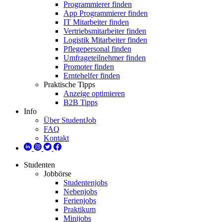
Programmierer finden
App Programmierer finden
IT Mitarbeiter finden
Vertriebsmitarbeiter finden
Logistik Mitarbeiter finden
Pflegepersonal finden
Umfrageteilnehmer finden
Promoter finden
Erntehelfer finden
Praktische Tipps
Anzeige optimieren
B2B Tipps
Info
Über StudentJob
FAQ
Kontakt
Studenten
Jobbörse
Studentenjobs
Nebenjobs
Ferienjobs
Praktikum
Minijobs