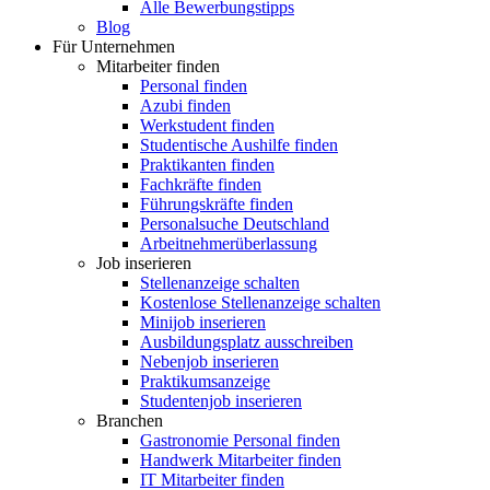
Alle Bewerbungstipps
Blog
Für Unternehmen
Mitarbeiter finden
Personal finden
Azubi finden
Werkstudent finden
Studentische Aushilfe finden
Praktikanten finden
Fachkräfte finden
Führungskräfte finden
Personalsuche Deutschland
Arbeitnehmerüberlassung
Job inserieren
Stellenanzeige schalten
Kostenlose Stellenanzeige schalten
Minijob inserieren
Ausbildungsplatz ausschreiben
Nebenjob inserieren
Praktikumsanzeige
Studentenjob inserieren
Branchen
Gastronomie Personal finden
Handwerk Mitarbeiter finden
IT Mitarbeiter finden