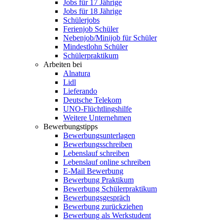
Jobs für 17 Jährige
Jobs für 18 Jährige
Schülerjobs
Ferienjob Schüler
Nebenjob/Minijob für Schüler
Mindestlohn Schüler
Schülerpraktikum
Arbeiten bei
Alnatura
Lidl
Lieferando
Deutsche Telekom
UNO-Flüchtlingshilfe
Weitere Unternehmen
Bewerbungstipps
Bewerbungsunterlagen
Bewerbungsschreiben
Lebenslauf schreiben
Lebenslauf online schreiben
E-Mail Bewerbung
Bewerbung Praktikum
Bewerbung Schülerpraktikum
Bewerbungsgespräch
Bewerbung zurückziehen
Bewerbung als Werkstudent