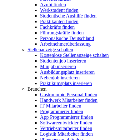
Azubi finden
Werkstudent finden
Studentische Aushilfe finden
Praktikanten finden
Fachkräfte finden
Führungskräfte finden
Personalsuche Deutschland
Arbeitnehmerüberlassung
Stellenanzeige schalten
Kostenlose Stellenanzeige schalten
Studentenjob inserieren
Minijob inserieren
Ausbildungsplatz inserieren
Nebenjob inserieren
Praktikumsplatz inserieren
Branchen
Gastronomie Personal finden
Handwerk Mitarbeiter finden
IT Mitarbeiter finden
Programmierer finden
App Programmierer finden
Softwareentwickler finden
Vertriebsmitarbeiter finden
Logistik Mitarbeiter finden
Pflegepersonal finden