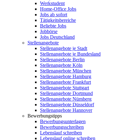
Werkstudent
Home-Office Jobs
Jobs ab sofort
Tätigkeitsbereiche
Beliebte Jobs
Jobbörse
Jobs Deutschland
Stellenangebote
Stellenangebote je Stadt
Stellenangebote je Bundesland
Stellenangebote Berlin
Stellenangebote Köln
Stellenangebote München
Stellenangebote Hamburg
Stellenangebote Frankfurt
Stellenangebote Stuttgart
Stellenangebote Dortmund
Stellenangebote Nürnberg
Stellenangebote Düsseldorf
Stellenangebote Hannover
Bewerbungstipps
Bewerbungsunterlagen
Bewerbungsschreiben
Lebenslauf schreiben
Lebenslauf online schreiben