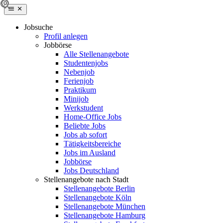
Jobsuche
Profil anlegen
Jobbörse
Alle Stellenangebote
Studentenjobs
Nebenjob
Ferienjob
Praktikum
Minijob
Werkstudent
Home-Office Jobs
Beliebte Jobs
Jobs ab sofort
Tätigkeitsbereiche
Jobs im Ausland
Jobbörse
Jobs Deutschland
Stellenangebote nach Stadt
Stellenangebote Berlin
Stellenangebote Köln
Stellenangebote München
Stellenangebote Hamburg