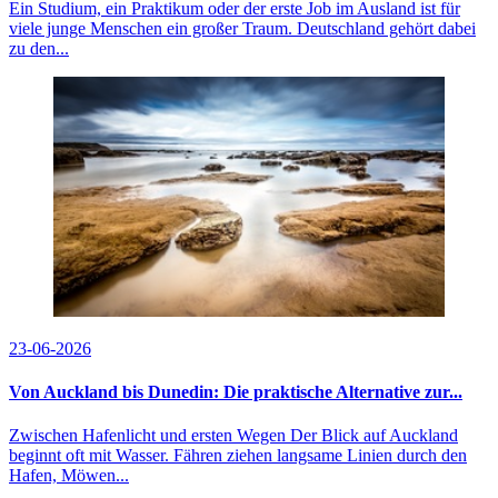
Ein Studium, ein Praktikum oder der erste Job im Ausland ist für
viele junge Menschen ein großer Traum. Deutschland gehört dabei
zu den...
23-06-2026
Von Auckland bis Dunedin: Die praktische Alternative zur...
Zwischen Hafenlicht und ersten Wegen Der Blick auf Auckland
beginnt oft mit Wasser. Fähren ziehen langsame Linien durch den
Hafen, Möwen...