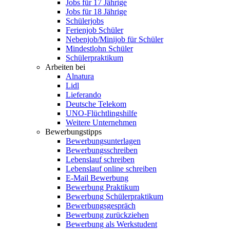
Jobs für 17 Jährige
Jobs für 18 Jährige
Schülerjobs
Ferienjob Schüler
Nebenjob/Minijob für Schüler
Mindestlohn Schüler
Schülerpraktikum
Arbeiten bei
Alnatura
Lidl
Lieferando
Deutsche Telekom
UNO-Flüchtlingshilfe
Weitere Unternehmen
Bewerbungstipps
Bewerbungsunterlagen
Bewerbungsschreiben
Lebenslauf schreiben
Lebenslauf online schreiben
E-Mail Bewerbung
Bewerbung Praktikum
Bewerbung Schülerpraktikum
Bewerbungsgespräch
Bewerbung zurückziehen
Bewerbung als Werkstudent