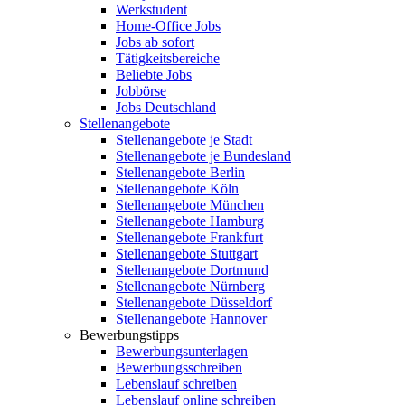
Werkstudent
Home-Office Jobs
Jobs ab sofort
Tätigkeitsbereiche
Beliebte Jobs
Jobbörse
Jobs Deutschland
Stellenangebote
Stellenangebote je Stadt
Stellenangebote je Bundesland
Stellenangebote Berlin
Stellenangebote Köln
Stellenangebote München
Stellenangebote Hamburg
Stellenangebote Frankfurt
Stellenangebote Stuttgart
Stellenangebote Dortmund
Stellenangebote Nürnberg
Stellenangebote Düsseldorf
Stellenangebote Hannover
Bewerbungstipps
Bewerbungsunterlagen
Bewerbungsschreiben
Lebenslauf schreiben
Lebenslauf online schreiben