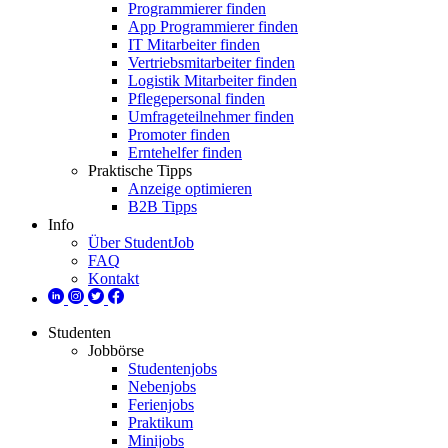
Programmierer finden
App Programmierer finden
IT Mitarbeiter finden
Vertriebsmitarbeiter finden
Logistik Mitarbeiter finden
Pflegepersonal finden
Umfrageteilnehmer finden
Promoter finden
Erntehelfer finden
Praktische Tipps
Anzeige optimieren
B2B Tipps
Info
Über StudentJob
FAQ
Kontakt
Studenten
Jobbörse
Studentenjobs
Nebenjobs
Ferienjobs
Praktikum
Minijobs