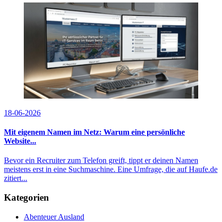
18-06-2026
Mit eigenem Namen im Netz: Warum eine persönliche
Website...
Bevor ein Recruiter zum Telefon greift, tippt er deinen Namen
meistens erst in eine Suchmaschine. Eine Umfrage, die auf Haufe.de
zitiert...
Kategorien
Abenteuer Ausland