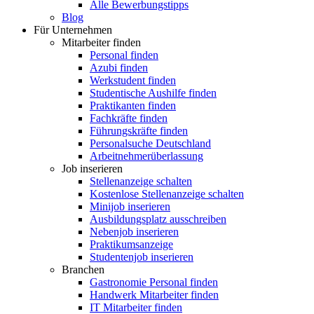
Alle Bewerbungstipps
Blog
Für Unternehmen
Mitarbeiter finden
Personal finden
Azubi finden
Werkstudent finden
Studentische Aushilfe finden
Praktikanten finden
Fachkräfte finden
Führungskräfte finden
Personalsuche Deutschland
Arbeitnehmerüberlassung
Job inserieren
Stellenanzeige schalten
Kostenlose Stellenanzeige schalten
Minijob inserieren
Ausbildungsplatz ausschreiben
Nebenjob inserieren
Praktikumsanzeige
Studentenjob inserieren
Branchen
Gastronomie Personal finden
Handwerk Mitarbeiter finden
IT Mitarbeiter finden