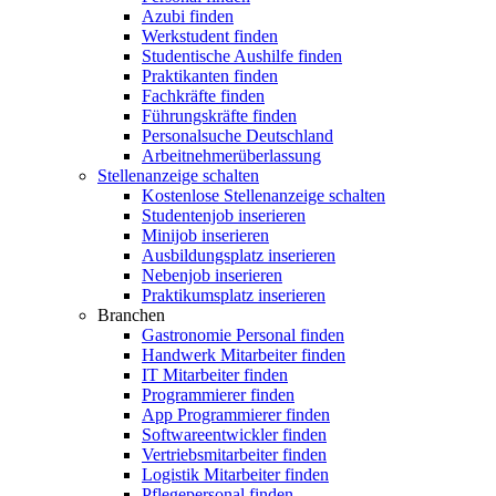
Azubi finden
Werkstudent finden
Studentische Aushilfe finden
Praktikanten finden
Fachkräfte finden
Führungskräfte finden
Personalsuche Deutschland
Arbeitnehmerüberlassung
Stellenanzeige schalten
Kostenlose Stellenanzeige schalten
Studentenjob inserieren
Minijob inserieren
Ausbildungsplatz inserieren
Nebenjob inserieren
Praktikumsplatz inserieren
Branchen
Gastronomie Personal finden
Handwerk Mitarbeiter finden
IT Mitarbeiter finden
Programmierer finden
App Programmierer finden
Softwareentwickler finden
Vertriebsmitarbeiter finden
Logistik Mitarbeiter finden
Pflegepersonal finden