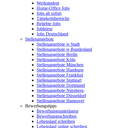
Werkstudent
Home-Office Jobs
Jobs ab sofort
Tätigkeitsbereiche
Beliebte Jobs
Jobbörse
Jobs Deutschland
Stellenangebote
Stellenangebote je Stadt
Stellenangebote je Bundesland
Stellenangebote Berlin
Stellenangebote Köln
Stellenangebote München
Stellenangebote Hamburg
Stellenangebote Frankfurt
Stellenangebote Stuttgart
Stellenangebote Dortmund
Stellenangebote Nürnberg
Stellenangebote Düsseldorf
Stellenangebote Hannover
Bewerbungstipps
Bewerbungsunterlagen
Bewerbungsschreiben
Lebenslauf schreiben
Lebenslauf online schreiben