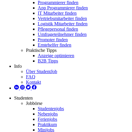
Programmierer finden
App Programmierer finden
IT Mitarbeiter finden
Vertriebsmitarbeiter finden
Logistik Mitarbeiter finden
Pflegepersonal finden
Umfrageteilnehmer finden
Promoter finden
Erntehelfer finden
Praktische Tipps
Anzeige optimieren
B2B Tipps
Info
Über StudentJob
FAQ
Kontakt
Studenten
Jobbörse
Studentenjobs
Nebenjobs
Ferienjobs
Praktikum
Minijobs