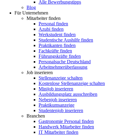
Alle Bewerbungstipps
Blog
Für Unternehmen
Mitarbeiter finden
Personal finden
Azubi finden
Werkstudent finden
Studentische Aushilfe finden
Praktikanten finden
Fachkräfte finden
Führungskräfte finden
Personalsuche Deutschland
Arbeitnehmerüberlassung
Job inserieren
Stellenanzeige schalten
Kostenlose Stellenanzeige schalten
Minijob inserieren
Ausbildungsplatz ausschreiben
Nebenjob inserieren
Praktikumsanzeige
Studentenjob inserieren
Branchen
Gastronomie Personal finden
Handwerk Mitarbeiter finden
IT Mitarbeiter finden