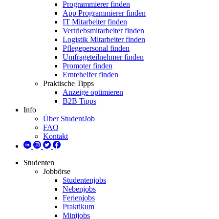
Programmierer finden
App Programmierer finden
IT Mitarbeiter finden
Vertriebsmitarbeiter finden
Logistik Mitarbeiter finden
Pflegepersonal finden
Umfrageteilnehmer finden
Promoter finden
Erntehelfer finden
Praktische Tipps
Anzeige optimieren
B2B Tipps
Info
Über StudentJob
FAQ
Kontakt
Studenten
Jobbörse
Studentenjobs
Nebenjobs
Ferienjobs
Praktikum
Minijobs