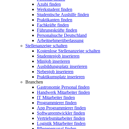
Azubi finden
Werkstudent finden
Studentische Aushilfe finden
Praktikanten finden
Fachkräfte finden
Führungskräfte finden
Personalsuche Deutschland
Arbeitnehmerüberlassung
Stellenanzeige schalten
Kostenlose Stellenanzeige schalten
Studentenjob inserieren
Minijob inserieren
Ausbildungsplatz inserieren
Nebenjob inserieren
Praktikumsplatz inserieren
Branchen
Gastronomie Personal finden
Handwerk Mitarbeiter finden
IT Mitarbeiter finden
Programmierer finden
App Programmierer finden
Softwareentwickler finden
Vertriebsmitarbeiter finden
Logistik Mitarbeiter finden
Pflegepersonal finden