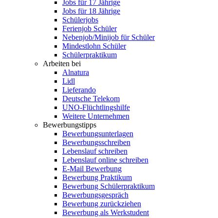
Jobs für 17 Jährige
Jobs für 18 Jährige
Schülerjobs
Ferienjob Schüler
Nebenjob/Minijob für Schüler
Mindestlohn Schüler
Schülerpraktikum
Arbeiten bei
Alnatura
Lidl
Lieferando
Deutsche Telekom
UNO-Flüchtlingshilfe
Weitere Unternehmen
Bewerbungstipps
Bewerbungsunterlagen
Bewerbungsschreiben
Lebenslauf schreiben
Lebenslauf online schreiben
E-Mail Bewerbung
Bewerbung Praktikum
Bewerbung Schülerpraktikum
Bewerbungsgespräch
Bewerbung zurückziehen
Bewerbung als Werkstudent