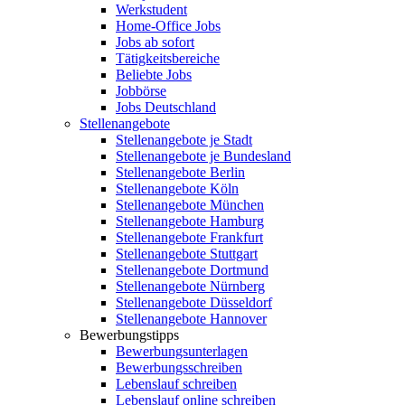
Werkstudent
Home-Office Jobs
Jobs ab sofort
Tätigkeitsbereiche
Beliebte Jobs
Jobbörse
Jobs Deutschland
Stellenangebote
Stellenangebote je Stadt
Stellenangebote je Bundesland
Stellenangebote Berlin
Stellenangebote Köln
Stellenangebote München
Stellenangebote Hamburg
Stellenangebote Frankfurt
Stellenangebote Stuttgart
Stellenangebote Dortmund
Stellenangebote Nürnberg
Stellenangebote Düsseldorf
Stellenangebote Hannover
Bewerbungstipps
Bewerbungsunterlagen
Bewerbungsschreiben
Lebenslauf schreiben
Lebenslauf online schreiben