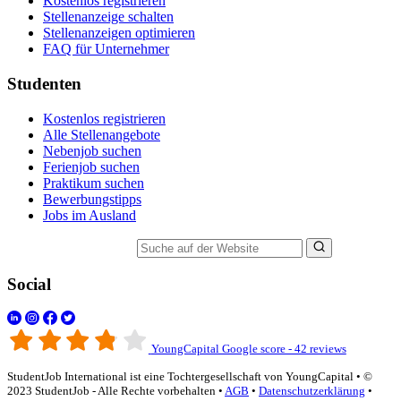
Kostenlos registrieren
Stellenanzeige schalten
Stellenanzeigen optimieren
FAQ für Unternehmer
Studenten
Kostenlos registrieren
Alle Stellenangebote
Nebenjob suchen
Ferienjob suchen
Praktikum suchen
Bewerbungstipps
Jobs im Ausland
Suche auf der Website
Social
YoungCapital Google score - 42 reviews
StudentJob International ist eine Tochtergesellschaft von YoungCapital • ©
2023 StudentJob - Alle Rechte vorbehalten •
AGB
•
Datenschutzerklärung
•