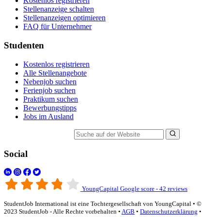
Kostenlos registrieren
Stellenanzeige schalten
Stellenanzeigen optimieren
FAQ für Unternehmer
Studenten
Kostenlos registrieren
Alle Stellenangebote
Nebenjob suchen
Ferienjob suchen
Praktikum suchen
Bewerbungstipps
Jobs im Ausland
Suche auf der Website
Social
YoungCapital Google score - 42 reviews
StudentJob International ist eine Tochtergesellschaft von YoungCapital • ©
2023 StudentJob - Alle Rechte vorbehalten •
AGB
•
Datenschutzerklärung
•