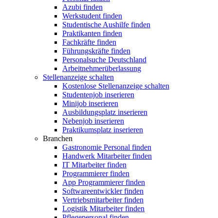
Azubi finden
Werkstudent finden
Studentische Aushilfe finden
Praktikanten finden
Fachkräfte finden
Führungskräfte finden
Personalsuche Deutschland
Arbeitnehmerüberlassung
Stellenanzeige schalten
Kostenlose Stellenanzeige schalten
Studentenjob inserieren
Minijob inserieren
Ausbildungsplatz inserieren
Nebenjob inserieren
Praktikumsplatz inserieren
Branchen
Gastronomie Personal finden
Handwerk Mitarbeiter finden
IT Mitarbeiter finden
Programmierer finden
App Programmierer finden
Softwareentwickler finden
Vertriebsmitarbeiter finden
Logistik Mitarbeiter finden
Pflegepersonal finden