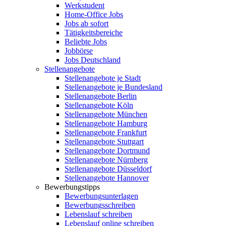
Werkstudent
Home-Office Jobs
Jobs ab sofort
Tätigkeitsbereiche
Beliebte Jobs
Jobbörse
Jobs Deutschland
Stellenangebote
Stellenangebote je Stadt
Stellenangebote je Bundesland
Stellenangebote Berlin
Stellenangebote Köln
Stellenangebote München
Stellenangebote Hamburg
Stellenangebote Frankfurt
Stellenangebote Stuttgart
Stellenangebote Dortmund
Stellenangebote Nürnberg
Stellenangebote Düsseldorf
Stellenangebote Hannover
Bewerbungstipps
Bewerbungsunterlagen
Bewerbungsschreiben
Lebenslauf schreiben
Lebenslauf online schreiben