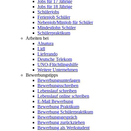
Jobs für 17 Jährige
Jobs für 18 Jährige
Schülerjobs
Ferienjob Schüler
Nebenjob/Minijob für Schüler
Mindestlohn Schüler
Schülerpraktikum
Arbeiten bei
Alnatura
Lidl
Lieferando
Deutsche Telekom
UNO-Flüchtlingshilfe
Weitere Unternehmen
Bewerbungstipps
Bewerbungsunterlagen
Bewerbungsschreiben
Lebenslauf schreiben
Lebenslauf online schreiben
E-Mail Bewerbung
Bewerbung Praktikum
Bewerbung Schülerpraktikum
Bewerbungsgespräch
Bewerbung zurückziehen
Bewerbung als Werkstudent