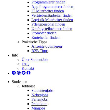
Programmierer finden
App Programmierer finden
IT Mitarbeiter finden
Vertriebsmitarbeiter finden
Logistik Mitarbeiter finden
Pflegepersonal finden
Umfrageteilnehmer finden
Promoter finden
Erntehelfer finden
Praktische Tipps
Anzeige optimieren
B2B Tipps
Info
Über StudentJob
FAQ
Kontakt
Studenten
Jobbörse
Studentenjobs
Nebenjobs
Ferienjobs
Praktikum
Minijobs