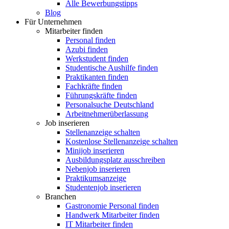
Alle Bewerbungstipps
Blog
Für Unternehmen
Mitarbeiter finden
Personal finden
Azubi finden
Werkstudent finden
Studentische Aushilfe finden
Praktikanten finden
Fachkräfte finden
Führungskräfte finden
Personalsuche Deutschland
Arbeitnehmerüberlassung
Job inserieren
Stellenanzeige schalten
Kostenlose Stellenanzeige schalten
Minijob inserieren
Ausbildungsplatz ausschreiben
Nebenjob inserieren
Praktikumsanzeige
Studentenjob inserieren
Branchen
Gastronomie Personal finden
Handwerk Mitarbeiter finden
IT Mitarbeiter finden