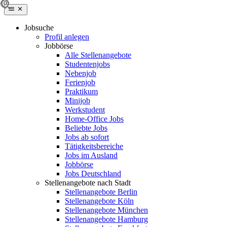
Jobsuche
Profil anlegen
Jobbörse
Alle Stellenangebote
Studentenjobs
Nebenjob
Ferienjob
Praktikum
Minijob
Werkstudent
Home-Office Jobs
Beliebte Jobs
Jobs ab sofort
Tätigkeitsbereiche
Jobs im Ausland
Jobbörse
Jobs Deutschland
Stellenangebote nach Stadt
Stellenangebote Berlin
Stellenangebote Köln
Stellenangebote München
Stellenangebote Hamburg