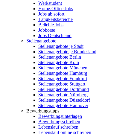
Werkstudent
Home-Office Jobs
Jobs ab sofort
Tätigkeitsbereiche
Beliebte Jobs
Jobbörse
Jobs Deutschland
Stellenangebote
Stellenangebote je Stadt
Stellenangebote je Bundesland
Stellenangebote Berlin
Stellenangebote Köln
Stellenangebote München
Stellenangebote Hamburg
Stellenangebote Frankfurt
Stellenangebote Stuttgart
Stellenangebote Dortmund
Stellenangebote Nürnberg
Stellenangebote Düsseldorf
Stellenangebote Hannover
Bewerbungstipps
Bewerbungsunterlagen
Bewerbungsschreiben
Lebenslauf schreiben
Lebenslauf online schreiben