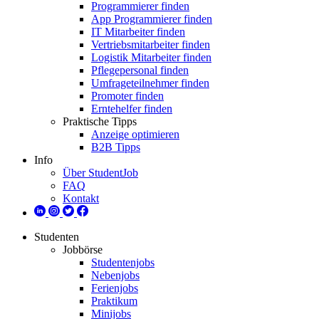
Programmierer finden
App Programmierer finden
IT Mitarbeiter finden
Vertriebsmitarbeiter finden
Logistik Mitarbeiter finden
Pflegepersonal finden
Umfrageteilnehmer finden
Promoter finden
Erntehelfer finden
Praktische Tipps
Anzeige optimieren
B2B Tipps
Info
Über StudentJob
FAQ
Kontakt
Studenten
Jobbörse
Studentenjobs
Nebenjobs
Ferienjobs
Praktikum
Minijobs