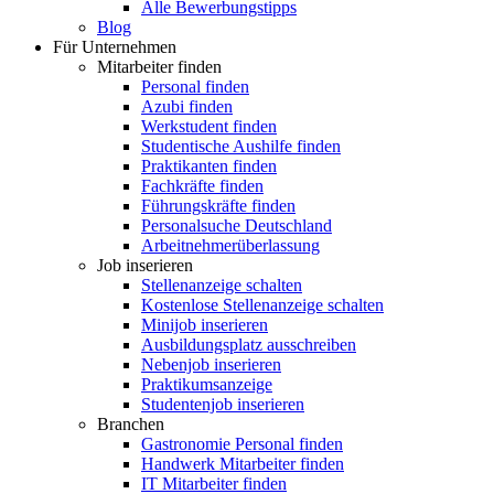
Alle Bewerbungstipps
Blog
Für Unternehmen
Mitarbeiter finden
Personal finden
Azubi finden
Werkstudent finden
Studentische Aushilfe finden
Praktikanten finden
Fachkräfte finden
Führungskräfte finden
Personalsuche Deutschland
Arbeitnehmerüberlassung
Job inserieren
Stellenanzeige schalten
Kostenlose Stellenanzeige schalten
Minijob inserieren
Ausbildungsplatz ausschreiben
Nebenjob inserieren
Praktikumsanzeige
Studentenjob inserieren
Branchen
Gastronomie Personal finden
Handwerk Mitarbeiter finden
IT Mitarbeiter finden