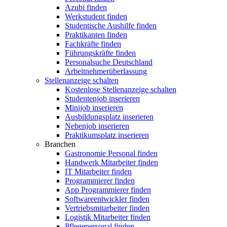
Azubi finden
Werkstudent finden
Studentische Aushilfe finden
Praktikanten finden
Fachkräfte finden
Führungskräfte finden
Personalsuche Deutschland
Arbeitnehmerüberlassung
Stellenanzeige schalten
Kostenlose Stellenanzeige schalten
Studentenjob inserieren
Minijob inserieren
Ausbildungsplatz inserieren
Nebenjob inserieren
Praktikumsplatz inserieren
Branchen
Gastronomie Personal finden
Handwerk Mitarbeiter finden
IT Mitarbeiter finden
Programmierer finden
App Programmierer finden
Softwareentwickler finden
Vertriebsmitarbeiter finden
Logistik Mitarbeiter finden
Pflegepersonal finden