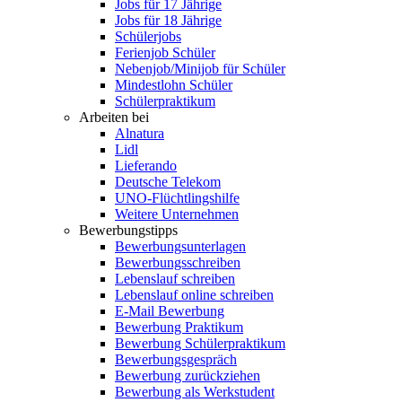
Jobs für 17 Jährige
Jobs für 18 Jährige
Schülerjobs
Ferienjob Schüler
Nebenjob/Minijob für Schüler
Mindestlohn Schüler
Schülerpraktikum
Arbeiten bei
Alnatura
Lidl
Lieferando
Deutsche Telekom
UNO-Flüchtlingshilfe
Weitere Unternehmen
Bewerbungstipps
Bewerbungsunterlagen
Bewerbungsschreiben
Lebenslauf schreiben
Lebenslauf online schreiben
E-Mail Bewerbung
Bewerbung Praktikum
Bewerbung Schülerpraktikum
Bewerbungsgespräch
Bewerbung zurückziehen
Bewerbung als Werkstudent