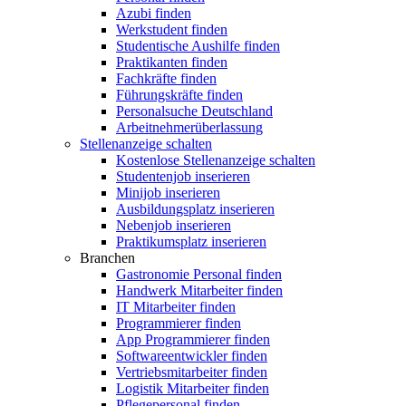
Azubi finden
Werkstudent finden
Studentische Aushilfe finden
Praktikanten finden
Fachkräfte finden
Führungskräfte finden
Personalsuche Deutschland
Arbeitnehmerüberlassung
Stellenanzeige schalten
Kostenlose Stellenanzeige schalten
Studentenjob inserieren
Minijob inserieren
Ausbildungsplatz inserieren
Nebenjob inserieren
Praktikumsplatz inserieren
Branchen
Gastronomie Personal finden
Handwerk Mitarbeiter finden
IT Mitarbeiter finden
Programmierer finden
App Programmierer finden
Softwareentwickler finden
Vertriebsmitarbeiter finden
Logistik Mitarbeiter finden
Pflegepersonal finden