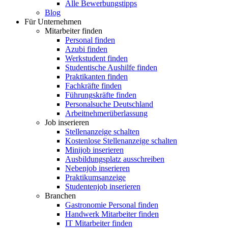
Alle Bewerbungstipps
Blog
Für Unternehmen
Mitarbeiter finden
Personal finden
Azubi finden
Werkstudent finden
Studentische Aushilfe finden
Praktikanten finden
Fachkräfte finden
Führungskräfte finden
Personalsuche Deutschland
Arbeitnehmerüberlassung
Job inserieren
Stellenanzeige schalten
Kostenlose Stellenanzeige schalten
Minijob inserieren
Ausbildungsplatz ausschreiben
Nebenjob inserieren
Praktikumsanzeige
Studentenjob inserieren
Branchen
Gastronomie Personal finden
Handwerk Mitarbeiter finden
IT Mitarbeiter finden