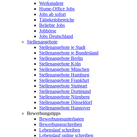
Werkstudent
Home-Office Jobs
Jobs ab sofort
Tätigkeitsbereiche
Beliebte Jobs
Jobbörse
Jobs Deutschland
Stellenangebote
Stellenangebote je Stadt
Stellenangebote je Bundesland
Stellenangebote Berlin
Stellenangebote Köln
Stellenangebote München
Stellenangebote Hamburg
Stellenangebote Frankfurt
Stellenangebote Stuttgart
Stellenangebote Dortmund
Stellenangebote Nürnberg
Stellenangebote Düsseldorf
Stellenangebote Hannover
Bewerbungstipps
Bewerbungsunterlagen
Bewerbungsschreiben
Lebenslauf schreiben
Lebenslauf online schreiben