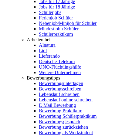
Jobs für 17 Jährige
Jobs für 18 Jährige
Schülerjobs
Ferienjob Schüler
Nebenjob/Minijob für Schüler
Mindestlohn Schüler
Schülerpraktikum
Arbeiten bei
Alnatura
Lidl
Lieferando
Deutsche Telekom
UNO-Flüchtlingshilfe
Weitere Unternehmen
Bewerbungstipps
Bewerbungsunterlagen
Bewerbungsschreiben
Lebenslauf schreiben
Lebenslauf online schreiben
E-Mail Bewerbung
Bewerbung Praktikum
Bewerbung Schülerpraktikum
Bewerbungsgespräch
Bewerbung zurückziehen
Bewerbung als Werkstudent