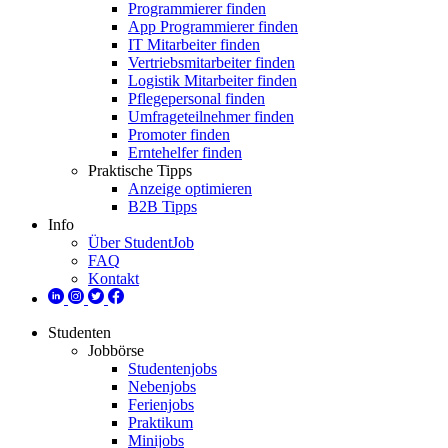
Programmierer finden
App Programmierer finden
IT Mitarbeiter finden
Vertriebsmitarbeiter finden
Logistik Mitarbeiter finden
Pflegepersonal finden
Umfrageteilnehmer finden
Promoter finden
Erntehelfer finden
Praktische Tipps
Anzeige optimieren
B2B Tipps
Info
Über StudentJob
FAQ
Kontakt
Studenten
Jobbörse
Studentenjobs
Nebenjobs
Ferienjobs
Praktikum
Minijobs