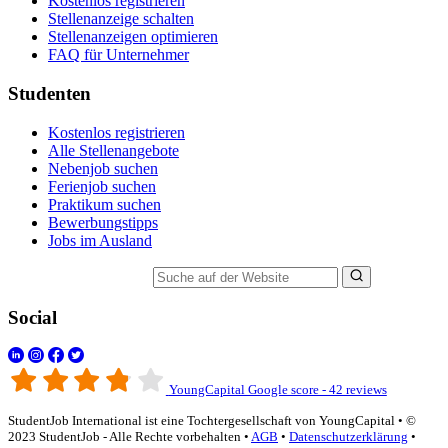
Kostenlos registrieren
Stellenanzeige schalten
Stellenanzeigen optimieren
FAQ für Unternehmer
Studenten
Kostenlos registrieren
Alle Stellenangebote
Nebenjob suchen
Ferienjob suchen
Praktikum suchen
Bewerbungstipps
Jobs im Ausland
Suche auf der Website
Social
YoungCapital Google score - 42 reviews
StudentJob International ist eine Tochtergesellschaft von YoungCapital • ©
2023 StudentJob - Alle Rechte vorbehalten •
AGB
•
Datenschutzerklärung
•