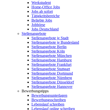
Werkstudent
Home-Office Jobs
Jobs ab sofort
Tätigkeitsbereiche
Beliebte Jobs
Jobbörse
Jobs Deutschland
Stellenangebote
Stellenangebote je Stadt
Stellenangebote je Bundesland
Stellenangebote Berlin
Stellenangebote Köln
Stellenangebote München
Stellenangebote Hamburg
Stellenangebote Frankfurt
Stellenangebote Stuttgart
Stellenangebote Dortmund
Stellenangebote Nürnberg
Stellenangebote Düsseldorf
Stellenangebote Hannover
Bewerbungstipps
Bewerbungsunterlagen
Bewerbungsschreiben
Lebenslauf schreiben
Lebenslauf online schreiben