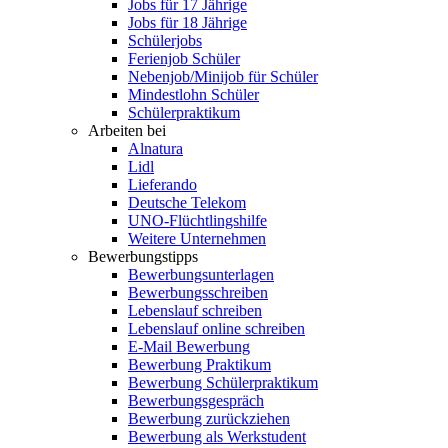
Jobs für 17 Jährige
Jobs für 18 Jährige
Schülerjobs
Ferienjob Schüler
Nebenjob/Minijob für Schüler
Mindestlohn Schüler
Schülerpraktikum
Arbeiten bei
Alnatura
Lidl
Lieferando
Deutsche Telekom
UNO-Flüchtlingshilfe
Weitere Unternehmen
Bewerbungstipps
Bewerbungsunterlagen
Bewerbungsschreiben
Lebenslauf schreiben
Lebenslauf online schreiben
E-Mail Bewerbung
Bewerbung Praktikum
Bewerbung Schülerpraktikum
Bewerbungsgespräch
Bewerbung zurückziehen
Bewerbung als Werkstudent