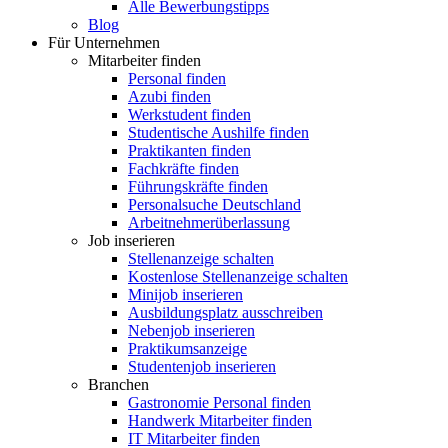
Alle Bewerbungstipps
Blog
Für Unternehmen
Mitarbeiter finden
Personal finden
Azubi finden
Werkstudent finden
Studentische Aushilfe finden
Praktikanten finden
Fachkräfte finden
Führungskräfte finden
Personalsuche Deutschland
Arbeitnehmerüberlassung
Job inserieren
Stellenanzeige schalten
Kostenlose Stellenanzeige schalten
Minijob inserieren
Ausbildungsplatz ausschreiben
Nebenjob inserieren
Praktikumsanzeige
Studentenjob inserieren
Branchen
Gastronomie Personal finden
Handwerk Mitarbeiter finden
IT Mitarbeiter finden