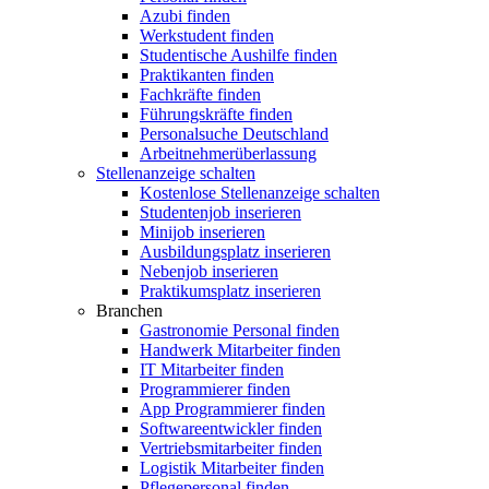
Azubi finden
Werkstudent finden
Studentische Aushilfe finden
Praktikanten finden
Fachkräfte finden
Führungskräfte finden
Personalsuche Deutschland
Arbeitnehmerüberlassung
Stellenanzeige schalten
Kostenlose Stellenanzeige schalten
Studentenjob inserieren
Minijob inserieren
Ausbildungsplatz inserieren
Nebenjob inserieren
Praktikumsplatz inserieren
Branchen
Gastronomie Personal finden
Handwerk Mitarbeiter finden
IT Mitarbeiter finden
Programmierer finden
App Programmierer finden
Softwareentwickler finden
Vertriebsmitarbeiter finden
Logistik Mitarbeiter finden
Pflegepersonal finden