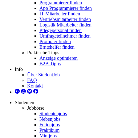
Programmierer finden
App Programmierer finden
IT Mitarbeiter finden
Vertriebsmitarbeiter finden
Logistik Mitarbeiter finden
Pflegepersonal finden
Umfrageteilnehmer finden
Promoter finden
Erntehelfer finden
Praktische Tipps
Anzeige optimieren
B2B Tipps
Info
Über StudentJob
FAQ
Kontakt
Studenten
Jobbörse
Studentenjobs
Nebenjobs
Ferienjobs
Praktikum
Minijobs