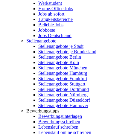
Werkstudent
Home-Office Jobs
Jobs ab sofort
Tätigkeitsbereiche
Beliebte Jobs
Jobbörse
Jobs Deutschland
Stellenangebote
Stellenangebote je Stadt
Stellenangebote je Bundesland
Stellenangebote Berlin
Stellenangebote Köln
Stellenangebote München
Stellenangebote Hamburg
Stellenangebote Frankfurt
Stellenangebote Stuttgart
Stellenangebote Dortmund
Stellenangebote Nürnberg
Stellenangebote Düsseldorf
Stellenangebote Hannover
Bewerbungstipps
Bewerbungsunterlagen
Bewerbungsschreiben
Lebenslauf schreiben
Lebenslauf online schreiben