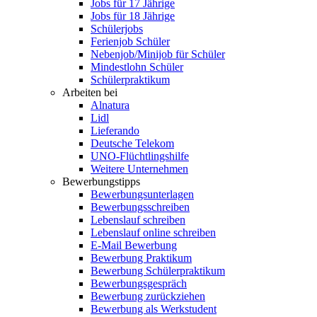
Jobs für 17 Jährige
Jobs für 18 Jährige
Schülerjobs
Ferienjob Schüler
Nebenjob/Minijob für Schüler
Mindestlohn Schüler
Schülerpraktikum
Arbeiten bei
Alnatura
Lidl
Lieferando
Deutsche Telekom
UNO-Flüchtlingshilfe
Weitere Unternehmen
Bewerbungstipps
Bewerbungsunterlagen
Bewerbungsschreiben
Lebenslauf schreiben
Lebenslauf online schreiben
E-Mail Bewerbung
Bewerbung Praktikum
Bewerbung Schülerpraktikum
Bewerbungsgespräch
Bewerbung zurückziehen
Bewerbung als Werkstudent