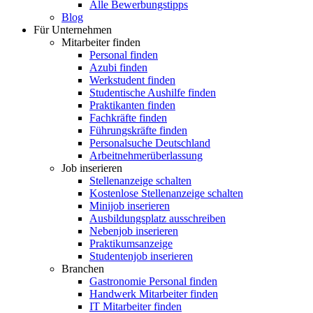
Alle Bewerbungstipps
Blog
Für Unternehmen
Mitarbeiter finden
Personal finden
Azubi finden
Werkstudent finden
Studentische Aushilfe finden
Praktikanten finden
Fachkräfte finden
Führungskräfte finden
Personalsuche Deutschland
Arbeitnehmerüberlassung
Job inserieren
Stellenanzeige schalten
Kostenlose Stellenanzeige schalten
Minijob inserieren
Ausbildungsplatz ausschreiben
Nebenjob inserieren
Praktikumsanzeige
Studentenjob inserieren
Branchen
Gastronomie Personal finden
Handwerk Mitarbeiter finden
IT Mitarbeiter finden