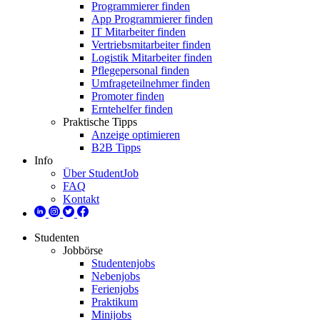
Programmierer finden
App Programmierer finden
IT Mitarbeiter finden
Vertriebsmitarbeiter finden
Logistik Mitarbeiter finden
Pflegepersonal finden
Umfrageteilnehmer finden
Promoter finden
Erntehelfer finden
Praktische Tipps
Anzeige optimieren
B2B Tipps
Info
Über StudentJob
FAQ
Kontakt
Studenten
Jobbörse
Studentenjobs
Nebenjobs
Ferienjobs
Praktikum
Minijobs