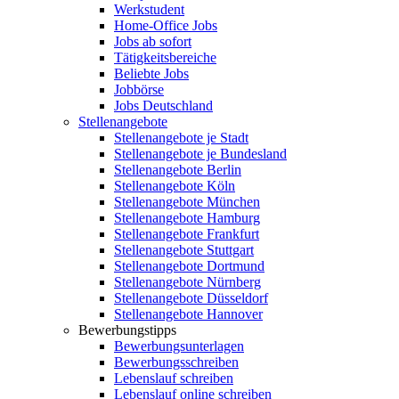
Werkstudent
Home-Office Jobs
Jobs ab sofort
Tätigkeitsbereiche
Beliebte Jobs
Jobbörse
Jobs Deutschland
Stellenangebote
Stellenangebote je Stadt
Stellenangebote je Bundesland
Stellenangebote Berlin
Stellenangebote Köln
Stellenangebote München
Stellenangebote Hamburg
Stellenangebote Frankfurt
Stellenangebote Stuttgart
Stellenangebote Dortmund
Stellenangebote Nürnberg
Stellenangebote Düsseldorf
Stellenangebote Hannover
Bewerbungstipps
Bewerbungsunterlagen
Bewerbungsschreiben
Lebenslauf schreiben
Lebenslauf online schreiben