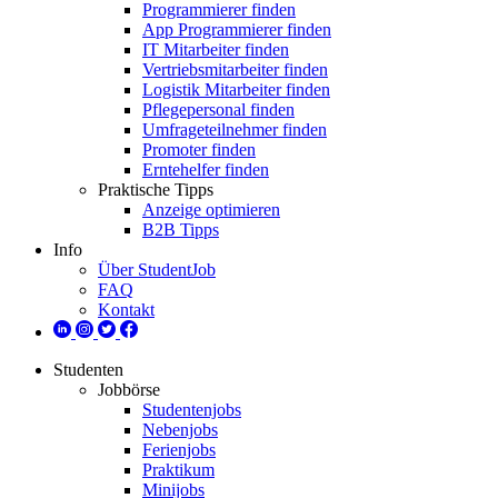
Programmierer finden
App Programmierer finden
IT Mitarbeiter finden
Vertriebsmitarbeiter finden
Logistik Mitarbeiter finden
Pflegepersonal finden
Umfrageteilnehmer finden
Promoter finden
Erntehelfer finden
Praktische Tipps
Anzeige optimieren
B2B Tipps
Info
Über StudentJob
FAQ
Kontakt
Studenten
Jobbörse
Studentenjobs
Nebenjobs
Ferienjobs
Praktikum
Minijobs