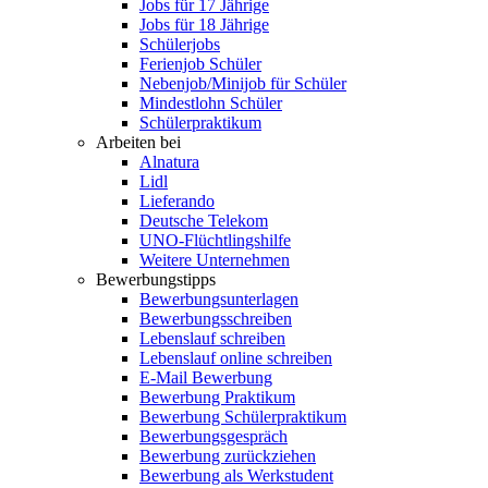
Jobs für 17 Jährige
Jobs für 18 Jährige
Schülerjobs
Ferienjob Schüler
Nebenjob/Minijob für Schüler
Mindestlohn Schüler
Schülerpraktikum
Arbeiten bei
Alnatura
Lidl
Lieferando
Deutsche Telekom
UNO-Flüchtlingshilfe
Weitere Unternehmen
Bewerbungstipps
Bewerbungsunterlagen
Bewerbungsschreiben
Lebenslauf schreiben
Lebenslauf online schreiben
E-Mail Bewerbung
Bewerbung Praktikum
Bewerbung Schülerpraktikum
Bewerbungsgespräch
Bewerbung zurückziehen
Bewerbung als Werkstudent