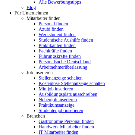
Alle Bewerbungstipps
Blog
Für Unternehmen
Mitarbeiter finden
Personal finden
Azubi finden
Werkstudent finden
Studentische Aushilfe finden
Praktikanten finden
Fachkräfte finden
Führungskräfte finden
Personalsuche Deutschland
Arbeitnehmerüberlassung
Job inserieren
Stellenanzeige schalten
Kostenlose Stellenanzeige schalten
Minijob inserieren
Ausbildungsplatz ausschreiben
Nebenjob inserieren
Praktikumsanzeige
Studentenjob inserieren
Branchen
Gastronomie Personal finden
Handwerk Mitarbeiter finden
IT Mitarbeiter finden