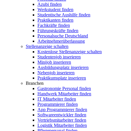
Azubi finden
Werkstudent finden
Studentische Aushilfe finden
Praktikanten finden
Fachkräfte finden
Führungskräfte finden
Personalsuche Deutschland
Arbeitnehmerüberlassung
Stellenanzeige schalten
Kostenlose Stellenanzeige schalten
Studentenjob inserieren
Minijob inserieren
Ausbildungsplatz inserieren
Nebenjob inserieren
Praktikumsplatz inserieren
Branchen
Gastronomie Personal finden
Handwerk Mitarbeiter finden
IT Mitarbeiter finden
Programmierer finden
App Programmierer finden
Softwareentwickler finden
Vertriebsmitarbeiter finden
Logistik Mitarbeiter finden
Pflegepersonal finden