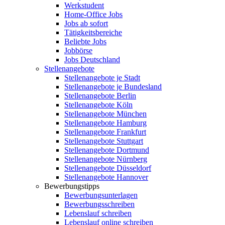
Werkstudent
Home-Office Jobs
Jobs ab sofort
Tätigkeitsbereiche
Beliebte Jobs
Jobbörse
Jobs Deutschland
Stellenangebote
Stellenangebote je Stadt
Stellenangebote je Bundesland
Stellenangebote Berlin
Stellenangebote Köln
Stellenangebote München
Stellenangebote Hamburg
Stellenangebote Frankfurt
Stellenangebote Stuttgart
Stellenangebote Dortmund
Stellenangebote Nürnberg
Stellenangebote Düsseldorf
Stellenangebote Hannover
Bewerbungstipps
Bewerbungsunterlagen
Bewerbungsschreiben
Lebenslauf schreiben
Lebenslauf online schreiben