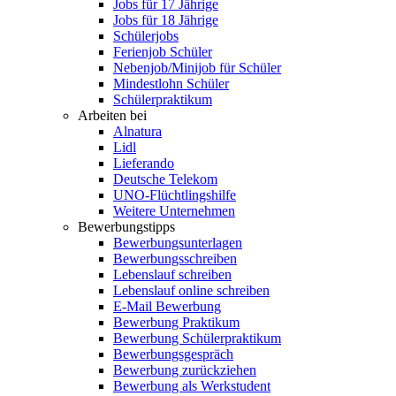
Jobs für 17 Jährige
Jobs für 18 Jährige
Schülerjobs
Ferienjob Schüler
Nebenjob/Minijob für Schüler
Mindestlohn Schüler
Schülerpraktikum
Arbeiten bei
Alnatura
Lidl
Lieferando
Deutsche Telekom
UNO-Flüchtlingshilfe
Weitere Unternehmen
Bewerbungstipps
Bewerbungsunterlagen
Bewerbungsschreiben
Lebenslauf schreiben
Lebenslauf online schreiben
E-Mail Bewerbung
Bewerbung Praktikum
Bewerbung Schülerpraktikum
Bewerbungsgespräch
Bewerbung zurückziehen
Bewerbung als Werkstudent