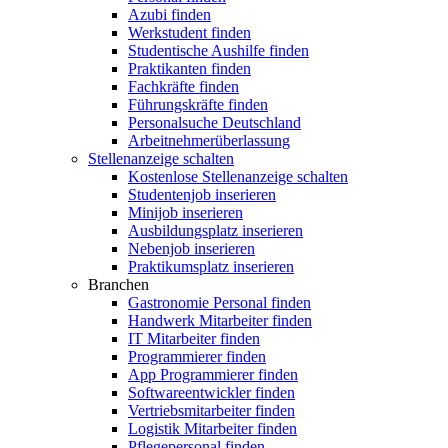
Azubi finden
Werkstudent finden
Studentische Aushilfe finden
Praktikanten finden
Fachkräfte finden
Führungskräfte finden
Personalsuche Deutschland
Arbeitnehmerüberlassung
Stellenanzeige schalten
Kostenlose Stellenanzeige schalten
Studentenjob inserieren
Minijob inserieren
Ausbildungsplatz inserieren
Nebenjob inserieren
Praktikumsplatz inserieren
Branchen
Gastronomie Personal finden
Handwerk Mitarbeiter finden
IT Mitarbeiter finden
Programmierer finden
App Programmierer finden
Softwareentwickler finden
Vertriebsmitarbeiter finden
Logistik Mitarbeiter finden
Pflegepersonal finden