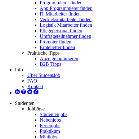
Programmierer finden
App Programmierer finden
IT Mitarbeiter finden
Vertriebsmitarbeiter finden
Logistik Mitarbeiter finden
Pflegepersonal finden
Umfrageteilnehmer finden
Promoter finden
Erntehelfer finden
Praktische Tipps
Anzeige optimieren
B2B Tipps
Info
Über StudentJob
FAQ
Kontakt
Studenten
Jobbörse
Studentenjobs
Nebenjobs
Ferienjobs
Praktikum
Minijobs