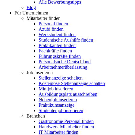
Alle Bewerbungstipps
Blog
Für Unternehmen
Mitarbeiter finden
Personal finden
Azubi finden
Werkstudent finden
Studentische Aushilfe finden
Praktikanten finden
Fachkräfte finden
Führungskräfte finden
Personalsuche Deutschland
Arbeitnehmerüberlassung
Job inserieren
Stellenanzeige schalten
Kostenlose Stellenanzeige schalten
Minijob inserieren
Ausbildungsplatz ausschreiben
Nebenjob inserieren
Praktikumsanzeige
Studentenjob inserieren
Branchen
Gastronomie Personal finden
Handwerk Mitarbeiter finden
IT Mitarbeiter finden