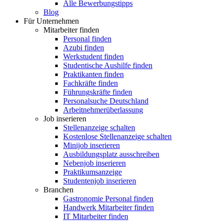
Alle Bewerbungstipps
Blog
Für Unternehmen
Mitarbeiter finden
Personal finden
Azubi finden
Werkstudent finden
Studentische Aushilfe finden
Praktikanten finden
Fachkräfte finden
Führungskräfte finden
Personalsuche Deutschland
Arbeitnehmerüberlassung
Job inserieren
Stellenanzeige schalten
Kostenlose Stellenanzeige schalten
Minijob inserieren
Ausbildungsplatz ausschreiben
Nebenjob inserieren
Praktikumsanzeige
Studentenjob inserieren
Branchen
Gastronomie Personal finden
Handwerk Mitarbeiter finden
IT Mitarbeiter finden