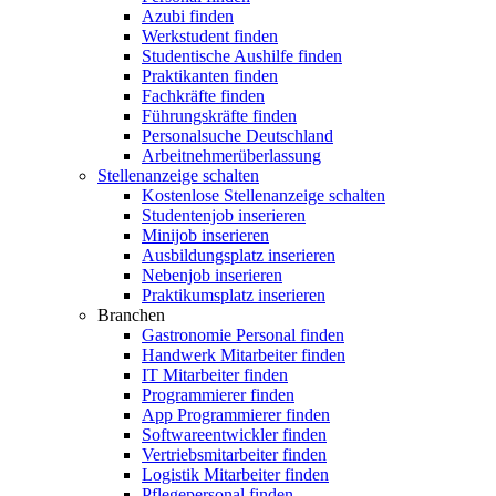
Azubi finden
Werkstudent finden
Studentische Aushilfe finden
Praktikanten finden
Fachkräfte finden
Führungskräfte finden
Personalsuche Deutschland
Arbeitnehmerüberlassung
Stellenanzeige schalten
Kostenlose Stellenanzeige schalten
Studentenjob inserieren
Minijob inserieren
Ausbildungsplatz inserieren
Nebenjob inserieren
Praktikumsplatz inserieren
Branchen
Gastronomie Personal finden
Handwerk Mitarbeiter finden
IT Mitarbeiter finden
Programmierer finden
App Programmierer finden
Softwareentwickler finden
Vertriebsmitarbeiter finden
Logistik Mitarbeiter finden
Pflegepersonal finden