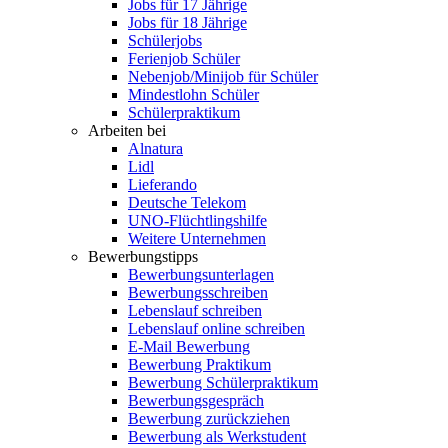
Jobs für 17 Jährige
Jobs für 18 Jährige
Schülerjobs
Ferienjob Schüler
Nebenjob/Minijob für Schüler
Mindestlohn Schüler
Schülerpraktikum
Arbeiten bei
Alnatura
Lidl
Lieferando
Deutsche Telekom
UNO-Flüchtlingshilfe
Weitere Unternehmen
Bewerbungstipps
Bewerbungsunterlagen
Bewerbungsschreiben
Lebenslauf schreiben
Lebenslauf online schreiben
E-Mail Bewerbung
Bewerbung Praktikum
Bewerbung Schülerpraktikum
Bewerbungsgespräch
Bewerbung zurückziehen
Bewerbung als Werkstudent