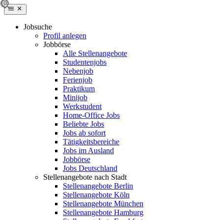
Jobsuche
Profil anlegen
Jobbörse
Alle Stellenangebote
Studentenjobs
Nebenjob
Ferienjob
Praktikum
Minijob
Werkstudent
Home-Office Jobs
Beliebte Jobs
Jobs ab sofort
Tätigkeitsbereiche
Jobs im Ausland
Jobbörse
Jobs Deutschland
Stellenangebote nach Stadt
Stellenangebote Berlin
Stellenangebote Köln
Stellenangebote München
Stellenangebote Hamburg