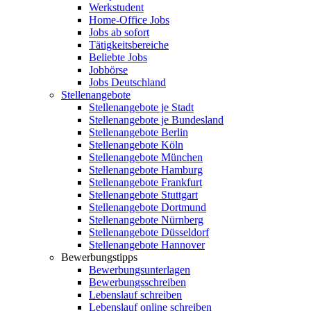
Werkstudent
Home-Office Jobs
Jobs ab sofort
Tätigkeitsbereiche
Beliebte Jobs
Jobbörse
Jobs Deutschland
Stellenangebote
Stellenangebote je Stadt
Stellenangebote je Bundesland
Stellenangebote Berlin
Stellenangebote Köln
Stellenangebote München
Stellenangebote Hamburg
Stellenangebote Frankfurt
Stellenangebote Stuttgart
Stellenangebote Dortmund
Stellenangebote Nürnberg
Stellenangebote Düsseldorf
Stellenangebote Hannover
Bewerbungstipps
Bewerbungsunterlagen
Bewerbungsschreiben
Lebenslauf schreiben
Lebenslauf online schreiben