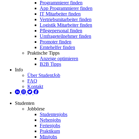
Programmierer finden
App Programmierer finden
IT Mitarbeiter finden
Vertriebsmitarbeiter finden
Logistik Mitarbeiter finden
Pflegepersonal finden
Umfrageteilnehmer finden
Promoter finden
Erntehelfer finden
Praktische Tipps
Anzeige optimieren
B2B Tipps
Info
Über StudentJob
FAQ
Kontakt
Studenten
Jobbörse
Studentenjobs
Nebenjobs
Ferienjobs
Praktikum
Minijobs