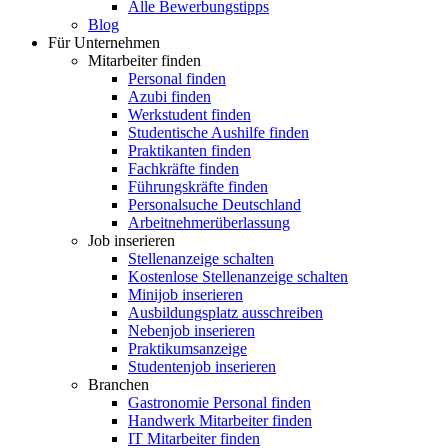
Alle Bewerbungstipps
Blog
Für Unternehmen
Mitarbeiter finden
Personal finden
Azubi finden
Werkstudent finden
Studentische Aushilfe finden
Praktikanten finden
Fachkräfte finden
Führungskräfte finden
Personalsuche Deutschland
Arbeitnehmerüberlassung
Job inserieren
Stellenanzeige schalten
Kostenlose Stellenanzeige schalten
Minijob inserieren
Ausbildungsplatz ausschreiben
Nebenjob inserieren
Praktikumsanzeige
Studentenjob inserieren
Branchen
Gastronomie Personal finden
Handwerk Mitarbeiter finden
IT Mitarbeiter finden