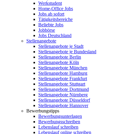
Werkstudent
Home-Office Jobs
Jobs ab sofort
Tätigkeitsbereiche
Beliebte Jobs
Jobbörse
Jobs Deutschland
Stellenangebote
Stellenangebote je Stadt
Stellenangebote je Bundesland
Stellenangebote Berlin
Stellenangebote Köln
Stellenangebote München
Stellenangebote Hamburg
Stellenangebote Frankfurt
Stellenangebote Stuttgart
Stellenangebote Dortmund
Stellenangebote Nürnberg
Stellenangebote Düsseldorf
Stellenangebote Hannover
Bewerbungstipps
Bewerbungsunterlagen
Bewerbungsschreiben
Lebenslauf schreiben
Lebenslauf online schreiben