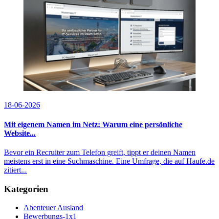
18-06-2026
Mit eigenem Namen im Netz: Warum eine persönliche
Website...
Bevor ein Recruiter zum Telefon greift, tippt er deinen Namen
meistens erst in eine Suchmaschine. Eine Umfrage, die auf Haufe.de
zitiert...
Kategorien
Abenteuer Ausland
Bewerbungs-1x1