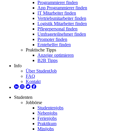
Programmierer finden
App Programmierer finden
IT Mitarbeiter finden
Vertriebsmitarbeiter finden
Logistik Mitarbeiter finden
Pflegepersonal finden
Umfrageteilnehmer finden
Promoter finden
Erntehelfer finden
Praktische Tipps
Anzeige optimieren
B2B Tipps
Info
Über StudentJob
FAQ
Kontakt
Studenten
Jobbörse
Studentenjobs
Nebenjobs
Ferienjobs
Praktikum
Minijobs