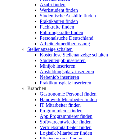
Azubi finden
Werkstudent finden
Studentische Aushilfe finden
Praktikanten finden
Fachkräfte finden
Führungskräfte finden
Personalsuche Deutschland
Arbeitnehmerüberlassung
Stellenanzeige schalten
Kostenlose Stellenanzeige schalten
Studentenjob inserieren
Minijob inserieren
Ausbildungsplatz inserieren
Nebenjob inserieren
Praktikumsplatz inserieren
Branchen
Gastronomie Personal finden
Handwerk Mitarbeiter finden
IT Mitarbeiter finden
Programmierer finden
App Programmierer finden
Softwareentwickler finden
Vertriebsmitarbeiter finden
Logistik Mitarbeiter finden
Pflegepersonal finden