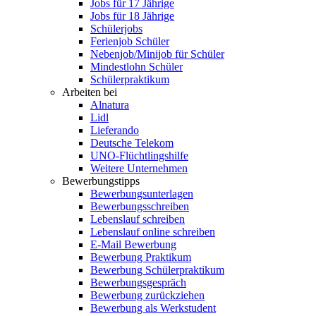
Jobs für 17 Jährige
Jobs für 18 Jährige
Schülerjobs
Ferienjob Schüler
Nebenjob/Minijob für Schüler
Mindestlohn Schüler
Schülerpraktikum
Arbeiten bei
Alnatura
Lidl
Lieferando
Deutsche Telekom
UNO-Flüchtlingshilfe
Weitere Unternehmen
Bewerbungstipps
Bewerbungsunterlagen
Bewerbungsschreiben
Lebenslauf schreiben
Lebenslauf online schreiben
E-Mail Bewerbung
Bewerbung Praktikum
Bewerbung Schülerpraktikum
Bewerbungsgespräch
Bewerbung zurückziehen
Bewerbung als Werkstudent