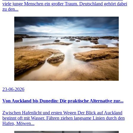
viele junge Menschen ein großer Traum. Deutschland gehört dabei
zu den...
23-06-2026
Von Auckland bis Dunedin: Die praktische Alternative zur...
Zwischen Hafenlicht und ersten Wegen Der Blick auf Auckland
beginnt oft mit Wasser. Fähren ziehen langsame Linien durch den
Hafen, Möwen...