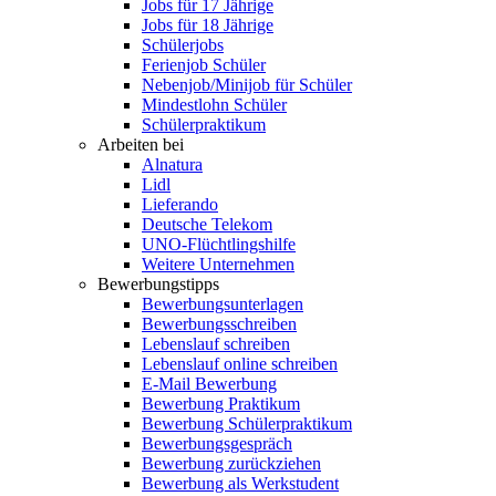
Jobs für 17 Jährige
Jobs für 18 Jährige
Schülerjobs
Ferienjob Schüler
Nebenjob/Minijob für Schüler
Mindestlohn Schüler
Schülerpraktikum
Arbeiten bei
Alnatura
Lidl
Lieferando
Deutsche Telekom
UNO-Flüchtlingshilfe
Weitere Unternehmen
Bewerbungstipps
Bewerbungsunterlagen
Bewerbungsschreiben
Lebenslauf schreiben
Lebenslauf online schreiben
E-Mail Bewerbung
Bewerbung Praktikum
Bewerbung Schülerpraktikum
Bewerbungsgespräch
Bewerbung zurückziehen
Bewerbung als Werkstudent