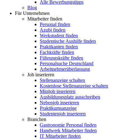
Alle Bewerbungstipps
Blog
Für Unternehmen
Mitarbeiter finden
Personal finden
Azubi finden
Werkstudent finden
Studentische Aushilfe finden
Praktikanten finden
Fachkräfte finden
Führungskräfte finden
Personalsuche Deutschland
Arbeitnehmerüberlassung
Job inserieren
Stellenanzeige schalten
Kostenlose Stellenanzeige schalten
Minijob inserieren
Ausbildungsplatz ausschreiben
Nebenjob inserieren
Praktikumsanzeige
Studentenjob inserieren
Branchen
Gastronomie Personal finden
Handwerk Mitarbeiter finden
IT Mitarbeiter finden