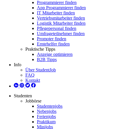
Programmierer finden
App Programmierer finden
IT Mitarbeiter finden
Vertriebsmitarbeiter finden
Logistik Mitarbeiter finden
Pflegepersonal finden
Umfrageteilnehmer finden
Promoter finden
Erntehelfer finden
Praktische Tipps
Anzeige optimieren
B2B Tipps
Info
Über StudentJob
FAQ
Kontakt
Studenten
Jobbörse
Studentenjobs
Nebenjobs
Ferienjobs
Praktikum
Minijobs