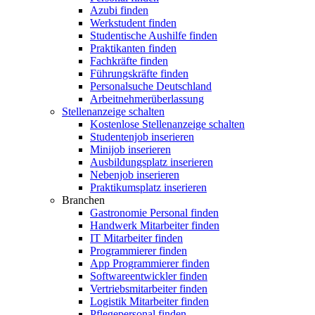
Azubi finden
Werkstudent finden
Studentische Aushilfe finden
Praktikanten finden
Fachkräfte finden
Führungskräfte finden
Personalsuche Deutschland
Arbeitnehmerüberlassung
Stellenanzeige schalten
Kostenlose Stellenanzeige schalten
Studentenjob inserieren
Minijob inserieren
Ausbildungsplatz inserieren
Nebenjob inserieren
Praktikumsplatz inserieren
Branchen
Gastronomie Personal finden
Handwerk Mitarbeiter finden
IT Mitarbeiter finden
Programmierer finden
App Programmierer finden
Softwareentwickler finden
Vertriebsmitarbeiter finden
Logistik Mitarbeiter finden
Pflegepersonal finden