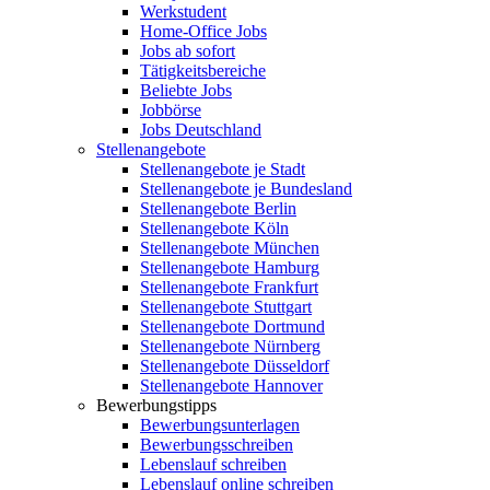
Werkstudent
Home-Office Jobs
Jobs ab sofort
Tätigkeitsbereiche
Beliebte Jobs
Jobbörse
Jobs Deutschland
Stellenangebote
Stellenangebote je Stadt
Stellenangebote je Bundesland
Stellenangebote Berlin
Stellenangebote Köln
Stellenangebote München
Stellenangebote Hamburg
Stellenangebote Frankfurt
Stellenangebote Stuttgart
Stellenangebote Dortmund
Stellenangebote Nürnberg
Stellenangebote Düsseldorf
Stellenangebote Hannover
Bewerbungstipps
Bewerbungsunterlagen
Bewerbungsschreiben
Lebenslauf schreiben
Lebenslauf online schreiben