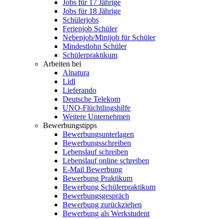
Jobs für 17 Jährige
Jobs für 18 Jährige
Schülerjobs
Ferienjob Schüler
Nebenjob/Minijob für Schüler
Mindestlohn Schüler
Schülerpraktikum
Arbeiten bei
Alnatura
Lidl
Lieferando
Deutsche Telekom
UNO-Flüchtlingshilfe
Weitere Unternehmen
Bewerbungstipps
Bewerbungsunterlagen
Bewerbungsschreiben
Lebenslauf schreiben
Lebenslauf online schreiben
E-Mail Bewerbung
Bewerbung Praktikum
Bewerbung Schülerpraktikum
Bewerbungsgespräch
Bewerbung zurückziehen
Bewerbung als Werkstudent