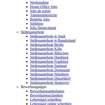
Werkstudent
Home-Office Jobs
Jobs ab sofort
Tätigkeitsbereiche
Beliebte Jobs
Jobbörse
Jobs Deutschland
Stellenangebote
Stellenangebote je Stadt
Stellenangebote je Bundesland
Stellenangebote Berlin
Stellenangebote Köln
Stellenangebote München
Stellenangebote Hamburg
Stellenangebote Frankfurt
Stellenangebote Stuttgart
Stellenangebote Dortmund
Stellenangebote Nürnberg
Stellenangebote Düsseldorf
Stellenangebote Hannover
Bewerbungstipps
Bewerbungsunterlagen
Bewerbungsschreiben
Lebenslauf schreiben
Lebenslauf online schreiben