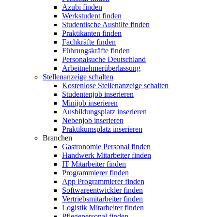
Azubi finden
Werkstudent finden
Studentische Aushilfe finden
Praktikanten finden
Fachkräfte finden
Führungskräfte finden
Personalsuche Deutschland
Arbeitnehmerüberlassung
Stellenanzeige schalten
Kostenlose Stellenanzeige schalten
Studentenjob inserieren
Minijob inserieren
Ausbildungsplatz inserieren
Nebenjob inserieren
Praktikumsplatz inserieren
Branchen
Gastronomie Personal finden
Handwerk Mitarbeiter finden
IT Mitarbeiter finden
Programmierer finden
App Programmierer finden
Softwareentwickler finden
Vertriebsmitarbeiter finden
Logistik Mitarbeiter finden
Pflegepersonal finden