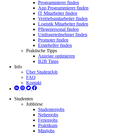
Programmierer finden
App Programmierer finden
IT Mitarbeiter finden
Vertriebsmitarbeiter finden
Logistik Mitarbeiter finden
Pflegepersonal finden
Umfrageteilnehmer finden
Promoter finden
Erntehelfer finden
Praktische Tipps
Anzeige optimieren
B2B Tipps
Info
Über StudentJob
FAQ
Kontakt
Studenten
Jobbörse
Studentenjobs
Nebenjobs
Ferienjobs
Praktikum
Minijobs