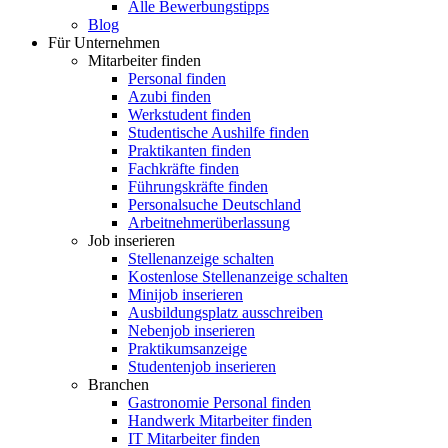
Alle Bewerbungstipps
Blog
Für Unternehmen
Mitarbeiter finden
Personal finden
Azubi finden
Werkstudent finden
Studentische Aushilfe finden
Praktikanten finden
Fachkräfte finden
Führungskräfte finden
Personalsuche Deutschland
Arbeitnehmerüberlassung
Job inserieren
Stellenanzeige schalten
Kostenlose Stellenanzeige schalten
Minijob inserieren
Ausbildungsplatz ausschreiben
Nebenjob inserieren
Praktikumsanzeige
Studentenjob inserieren
Branchen
Gastronomie Personal finden
Handwerk Mitarbeiter finden
IT Mitarbeiter finden