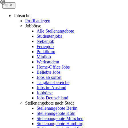
Jobsuche
Profil anlegen
Jobbörse
Alle Stellenangebote
Studentenjobs
Nebenjob
Ferienjob
Praktikum
Minijob
Werkstudent
Home-Office Jobs
Beliebte Jobs
Jobs ab sofort
Tätigkeitsbereiche
Jobs im Ausland
Jobbörse
Jobs Deutschland
Stellenangebote nach Stadt
Stellenangebote Berlin
Stellenangebote Köln
Stellenangebote München
Stellenangebote Hamburg