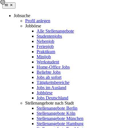
Jobsuche
Profil anlegen
Jobbörse
Alle Stellenangebote
Studentenjobs
Nebenjob
Ferienjob
Praktikum
Minijob
Werkstudent
Home-Office Jobs
Beliebte Jobs
Jobs ab sofort
Tätigkeitsbereiche
Jobs im Ausland
Jobbörse
Jobs Deutschland
Stellenangebote nach Stadt
Stellenangebote Berlin
Stellenangebote Köln
Stellenangebote München
Stellenangebote Hamburg