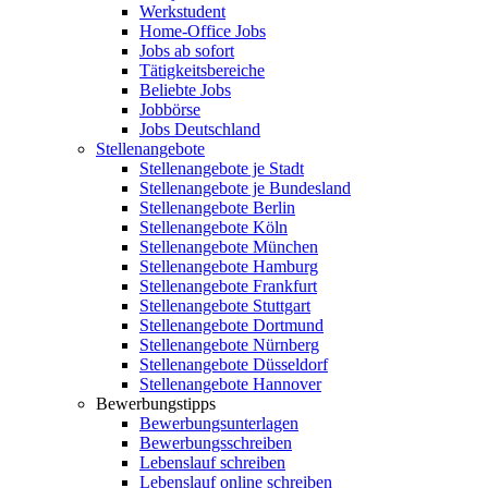
Werkstudent
Home-Office Jobs
Jobs ab sofort
Tätigkeitsbereiche
Beliebte Jobs
Jobbörse
Jobs Deutschland
Stellenangebote
Stellenangebote je Stadt
Stellenangebote je Bundesland
Stellenangebote Berlin
Stellenangebote Köln
Stellenangebote München
Stellenangebote Hamburg
Stellenangebote Frankfurt
Stellenangebote Stuttgart
Stellenangebote Dortmund
Stellenangebote Nürnberg
Stellenangebote Düsseldorf
Stellenangebote Hannover
Bewerbungstipps
Bewerbungsunterlagen
Bewerbungsschreiben
Lebenslauf schreiben
Lebenslauf online schreiben