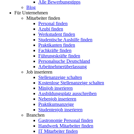
Alle Bewerbungstipps
Blog
Für Unternehmen
Mitarbeiter finden
Personal finden
Azubi finden
Werkstudent finden
Studentische Aushilfe finden
Praktikanten finden
Fachkräfte finden
Führungskräfte finden
Personalsuche Deutschland
Arbeitnehmerüberlassung
Job inserieren
Stellenanzeige schalten
Kostenlose Stellenanzeige schalten
Minijob inserieren
Ausbildungsplatz ausschreiben
Nebenjob inserieren
Praktikumsanzeige
Studentenjob inserieren
Branchen
Gastronomie Personal finden
Handwerk Mitarbeiter finden
IT Mitarbeiter finden