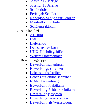
Jobs für 17 Jährige
Jobs für 18 Jährige
Schülerjobs
Ferienjob Schüler
Nebenjob/Minijob für Schüler
Mindestlohn Schüler
Schülerpraktikum
Arbeiten bei
Alnatura
Lidl
Lieferando
Deutsche Telekom
UNO-Flüchtlingshilfe
Weitere Unternehmen
Bewerbungstipps
Bewerbungsunterlagen
Bewerbungsschreiben
Lebenslauf schreiben
Lebenslauf online schreiben
E-Mail Bewerbung
Bewerbung Praktikum
Bewerbung Schülerpraktikum
Bewerbungsgespräch
Bewerbung zurückziehen
Bewerbung als Werkstudent