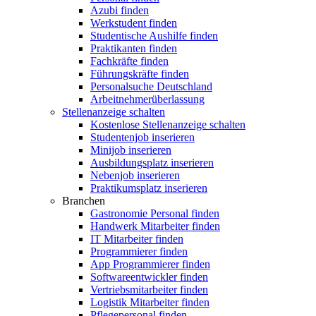
Azubi finden
Werkstudent finden
Studentische Aushilfe finden
Praktikanten finden
Fachkräfte finden
Führungskräfte finden
Personalsuche Deutschland
Arbeitnehmerüberlassung
Stellenanzeige schalten
Kostenlose Stellenanzeige schalten
Studentenjob inserieren
Minijob inserieren
Ausbildungsplatz inserieren
Nebenjob inserieren
Praktikumsplatz inserieren
Branchen
Gastronomie Personal finden
Handwerk Mitarbeiter finden
IT Mitarbeiter finden
Programmierer finden
App Programmierer finden
Softwareentwickler finden
Vertriebsmitarbeiter finden
Logistik Mitarbeiter finden
Pflegepersonal finden