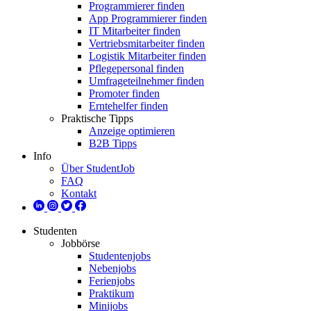
Programmierer finden
App Programmierer finden
IT Mitarbeiter finden
Vertriebsmitarbeiter finden
Logistik Mitarbeiter finden
Pflegepersonal finden
Umfrageteilnehmer finden
Promoter finden
Erntehelfer finden
Praktische Tipps
Anzeige optimieren
B2B Tipps
Info
Über StudentJob
FAQ
Kontakt
Studenten
Jobbörse
Studentenjobs
Nebenjobs
Ferienjobs
Praktikum
Minijobs