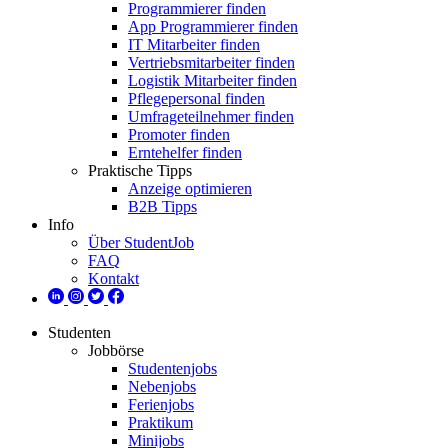
Programmierer finden
App Programmierer finden
IT Mitarbeiter finden
Vertriebsmitarbeiter finden
Logistik Mitarbeiter finden
Pflegepersonal finden
Umfrageteilnehmer finden
Promoter finden
Erntehelfer finden
Praktische Tipps
Anzeige optimieren
B2B Tipps
Info
Über StudentJob
FAQ
Kontakt
Studenten
Jobbörse
Studentenjobs
Nebenjobs
Ferienjobs
Praktikum
Minijobs