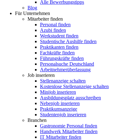
Alle Bewerbungstipps
Blog
Für Unternehmen
Mitarbeiter finden
Personal finden
Azubi finden
Werkstudent finden
Studentische Aushilfe finden
Praktikanten finden
Fachkräfte finden
Führungskräfte finden
Personalsuche Deutschland
Arbeitnehmerüberlassung
Job inserieren
Stellenanzeige schalten
Kostenlose Stellenanzeige schalten
Minijob inserieren
Ausbildungsplatz ausschreiben
Nebenjob inserieren
Praktikumsanzeige
Studentenjob inserieren
Branchen
Gastronomie Personal finden
Handwerk Mitarbeiter finden
IT Mitarbeiter finden