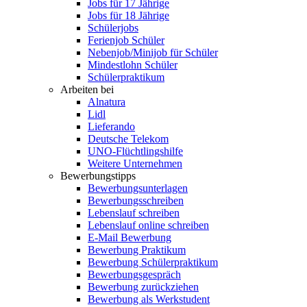
Jobs für 17 Jährige
Jobs für 18 Jährige
Schülerjobs
Ferienjob Schüler
Nebenjob/Minijob für Schüler
Mindestlohn Schüler
Schülerpraktikum
Arbeiten bei
Alnatura
Lidl
Lieferando
Deutsche Telekom
UNO-Flüchtlingshilfe
Weitere Unternehmen
Bewerbungstipps
Bewerbungsunterlagen
Bewerbungsschreiben
Lebenslauf schreiben
Lebenslauf online schreiben
E-Mail Bewerbung
Bewerbung Praktikum
Bewerbung Schülerpraktikum
Bewerbungsgespräch
Bewerbung zurückziehen
Bewerbung als Werkstudent