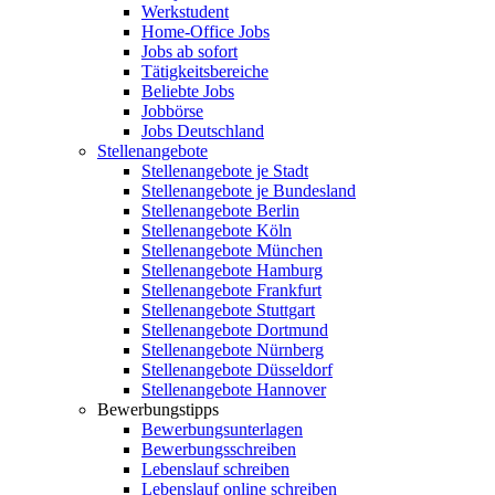
Werkstudent
Home-Office Jobs
Jobs ab sofort
Tätigkeitsbereiche
Beliebte Jobs
Jobbörse
Jobs Deutschland
Stellenangebote
Stellenangebote je Stadt
Stellenangebote je Bundesland
Stellenangebote Berlin
Stellenangebote Köln
Stellenangebote München
Stellenangebote Hamburg
Stellenangebote Frankfurt
Stellenangebote Stuttgart
Stellenangebote Dortmund
Stellenangebote Nürnberg
Stellenangebote Düsseldorf
Stellenangebote Hannover
Bewerbungstipps
Bewerbungsunterlagen
Bewerbungsschreiben
Lebenslauf schreiben
Lebenslauf online schreiben