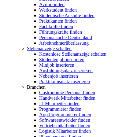
Azubi finden
Werkstudent finden
Studentische Aushilfe finden
Praktikanten finden
Fachkräfte finden
Führungskräfte finden
Personalsuche Deutschland
Arbeitnehmerüberlassung
Stellenanzeige schalten
Kostenlose Stellenanzeige schalten
Studentenjob inserieren
Minijob inserieren
Ausbildungsplatz inserieren
Nebenjob inserieren
Praktikumsplatz inserieren
Branchen
Gastronomie Personal finden
Handwerk Mitarbeiter finden
IT Mitarbeiter finden
Programmierer finden
App Programmierer finden
Softwareentwickler finden
Vertriebsmitarbeiter finden
Logistik Mitarbeiter finden
Pflegepersonal finden