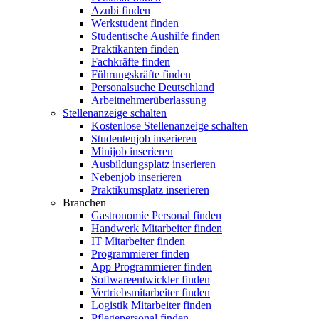
Azubi finden
Werkstudent finden
Studentische Aushilfe finden
Praktikanten finden
Fachkräfte finden
Führungskräfte finden
Personalsuche Deutschland
Arbeitnehmerüberlassung
Stellenanzeige schalten
Kostenlose Stellenanzeige schalten
Studentenjob inserieren
Minijob inserieren
Ausbildungsplatz inserieren
Nebenjob inserieren
Praktikumsplatz inserieren
Branchen
Gastronomie Personal finden
Handwerk Mitarbeiter finden
IT Mitarbeiter finden
Programmierer finden
App Programmierer finden
Softwareentwickler finden
Vertriebsmitarbeiter finden
Logistik Mitarbeiter finden
Pflegepersonal finden