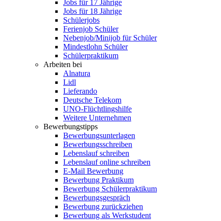
Jobs für 17 Jährige
Jobs für 18 Jährige
Schülerjobs
Ferienjob Schüler
Nebenjob/Minijob für Schüler
Mindestlohn Schüler
Schülerpraktikum
Arbeiten bei
Alnatura
Lidl
Lieferando
Deutsche Telekom
UNO-Flüchtlingshilfe
Weitere Unternehmen
Bewerbungstipps
Bewerbungsunterlagen
Bewerbungsschreiben
Lebenslauf schreiben
Lebenslauf online schreiben
E-Mail Bewerbung
Bewerbung Praktikum
Bewerbung Schülerpraktikum
Bewerbungsgespräch
Bewerbung zurückziehen
Bewerbung als Werkstudent