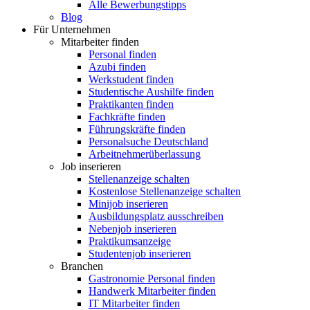
Alle Bewerbungstipps
Blog
Für Unternehmen
Mitarbeiter finden
Personal finden
Azubi finden
Werkstudent finden
Studentische Aushilfe finden
Praktikanten finden
Fachkräfte finden
Führungskräfte finden
Personalsuche Deutschland
Arbeitnehmerüberlassung
Job inserieren
Stellenanzeige schalten
Kostenlose Stellenanzeige schalten
Minijob inserieren
Ausbildungsplatz ausschreiben
Nebenjob inserieren
Praktikumsanzeige
Studentenjob inserieren
Branchen
Gastronomie Personal finden
Handwerk Mitarbeiter finden
IT Mitarbeiter finden