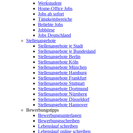
Werkstudent
Home-Office Jobs
Jobs ab sofort
Tätigkeitsbereiche
Beliebte Jobs
Jobbörse
Jobs Deutschland
Stellenangebote
Stellenangebote je Stadt
Stellenangebote je Bundesland
Stellenangebote Berlin
Stellenangebote Köln
Stellenangebote München
Stellenangebote Hamburg
Stellenangebote Frankfurt
Stellenangebote Stuttgart
Stellenangebote Dortmund
Stellenangebote Nürnberg
Stellenangebote Düsseldorf
Stellenangebote Hannover
Bewerbungstipps
Bewerbungsunterlagen
Bewerbungsschreiben
Lebenslauf schreiben
Lebenslauf online schreiben