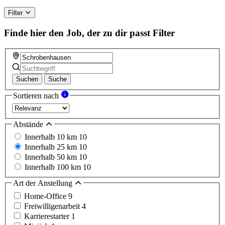
ignore
this
Filter
field
Finde hier den Job, der zu dir passt
Filter
Suchen
Suche
Sortieren nach
Abstände
Innerhalb 10 km
10
Innerhalb 25 km
10
Innerhalb 50 km
10
Innerhalb 100 km
10
Art der Anstellung
Home-Office
9
Freiwilligenarbeit
4
Karrierestarter
1