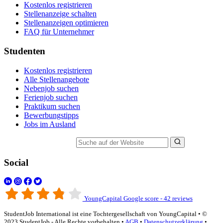
Kostenlos registrieren
Stellenanzeige schalten
Stellenanzeigen optimieren
FAQ für Unternehmer
Studenten
Kostenlos registrieren
Alle Stellenangebote
Nebenjob suchen
Ferienjob suchen
Praktikum suchen
Bewerbungstipps
Jobs im Ausland
Suche auf der Website
Social
YoungCapital Google score - 42 reviews
StudentJob International ist eine Tochtergesellschaft von YoungCapital • ©
2023 StudentJob - Alle Rechte vorbehalten •
AGB
•
Datenschutzerklärung
•