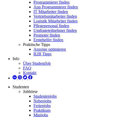
Programmierer finden
App Programmierer finden
IT Mitarbeiter finden
Vertriebsmitarbeiter finden
Logistik Mitarbeiter finden
Pflegepersonal finden
Umfrageteilnehmer finden
Promoter finden
Erntehelfer finden
Praktische Tipps
Anzeige optimieren
B2B Tipps
Info
Über StudentJob
FAQ
Kontakt
Studenten
Jobbörse
Studentenjobs
Nebenjobs
Ferienjobs
Praktikum
Minijobs