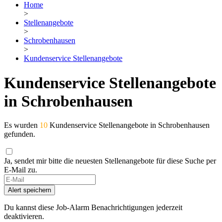
Home
>
Stellenangebote
>
Schrobenhausen
>
Kundenservice Stellenangebote
Kundenservice Stellenangebote
in Schrobenhausen
Es wurden
10
Kundenservice Stellenangebote in Schrobenhausen
gefunden.
Ja, sendet mir bitte die neuesten Stellenangebote für diese Suche per
E-Mail zu.
If
you
Alert speichern
are
a
Du kannst diese Job-Alarm Benachrichtigungen jederzeit
human,
deaktivieren.