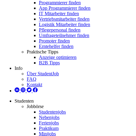
Programmierer finden
App Programmierer finden
IT Mitarbeiter finden
Vertriebsmitarbeiter finden
Logistik Mitarbeiter finden
Pflegepersonal finden
Umfrageteilnehmer finden
Promoter finden
Erntehelfer finden
Praktische Tipps
Anzeige optimieren
B2B Tipps
Info
Über StudentJob
FAQ
Kontakt
Studenten
Jobbörse
Studentenjobs
Nebenjobs
Ferienjobs
Praktikum
Minijobs