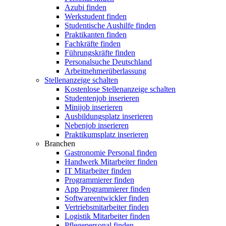
Azubi finden
Werkstudent finden
Studentische Aushilfe finden
Praktikanten finden
Fachkräfte finden
Führungskräfte finden
Personalsuche Deutschland
Arbeitnehmerüberlassung
Stellenanzeige schalten
Kostenlose Stellenanzeige schalten
Studentenjob inserieren
Minijob inserieren
Ausbildungsplatz inserieren
Nebenjob inserieren
Praktikumsplatz inserieren
Branchen
Gastronomie Personal finden
Handwerk Mitarbeiter finden
IT Mitarbeiter finden
Programmierer finden
App Programmierer finden
Softwareentwickler finden
Vertriebsmitarbeiter finden
Logistik Mitarbeiter finden
Pflegepersonal finden