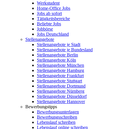
Werkstudent
Home-Office Jobs
Jobs ab sofort
Tätigkeitsbereiche
Beliebte Jobs
Jobbörse
Jobs Deutschland
Stellenangebote
Stellenangebote je Stadt
Stellenangebote je Bundesland
Stellenangebote Berlin
Stellenangebote Köln
Stellenangebote München
Stellenangebote Hamburg
Stellenangebote Frankfurt
Stellenangebote Stuttgart
Stellenangebote Dortmund
Stellenangebote Nürnberg
Stellenangebote Düsseldorf
Stellenangebote Hannover
Bewerbungstipps
Bewerbungsunterlagen
Bewerbungsschreiben
Lebenslauf schreiben
Lebenslauf online schreiben