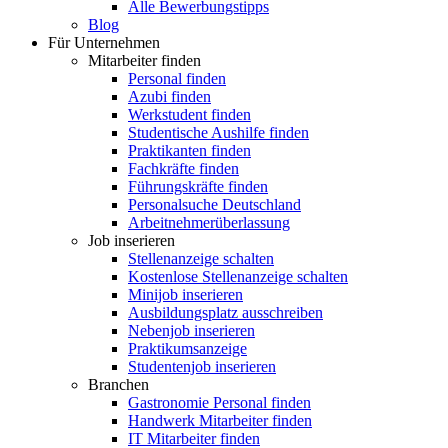
Alle Bewerbungstipps
Blog
Für Unternehmen
Mitarbeiter finden
Personal finden
Azubi finden
Werkstudent finden
Studentische Aushilfe finden
Praktikanten finden
Fachkräfte finden
Führungskräfte finden
Personalsuche Deutschland
Arbeitnehmerüberlassung
Job inserieren
Stellenanzeige schalten
Kostenlose Stellenanzeige schalten
Minijob inserieren
Ausbildungsplatz ausschreiben
Nebenjob inserieren
Praktikumsanzeige
Studentenjob inserieren
Branchen
Gastronomie Personal finden
Handwerk Mitarbeiter finden
IT Mitarbeiter finden