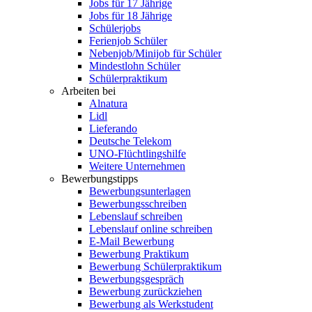
Jobs für 17 Jährige
Jobs für 18 Jährige
Schülerjobs
Ferienjob Schüler
Nebenjob/Minijob für Schüler
Mindestlohn Schüler
Schülerpraktikum
Arbeiten bei
Alnatura
Lidl
Lieferando
Deutsche Telekom
UNO-Flüchtlingshilfe
Weitere Unternehmen
Bewerbungstipps
Bewerbungsunterlagen
Bewerbungsschreiben
Lebenslauf schreiben
Lebenslauf online schreiben
E-Mail Bewerbung
Bewerbung Praktikum
Bewerbung Schülerpraktikum
Bewerbungsgespräch
Bewerbung zurückziehen
Bewerbung als Werkstudent