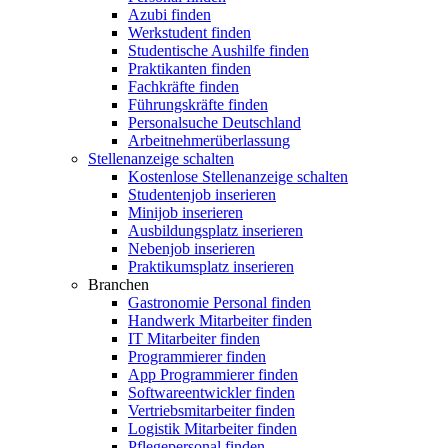
Azubi finden
Werkstudent finden
Studentische Aushilfe finden
Praktikanten finden
Fachkräfte finden
Führungskräfte finden
Personalsuche Deutschland
Arbeitnehmerüberlassung
Stellenanzeige schalten
Kostenlose Stellenanzeige schalten
Studentenjob inserieren
Minijob inserieren
Ausbildungsplatz inserieren
Nebenjob inserieren
Praktikumsplatz inserieren
Branchen
Gastronomie Personal finden
Handwerk Mitarbeiter finden
IT Mitarbeiter finden
Programmierer finden
App Programmierer finden
Softwareentwickler finden
Vertriebsmitarbeiter finden
Logistik Mitarbeiter finden
Pflegepersonal finden