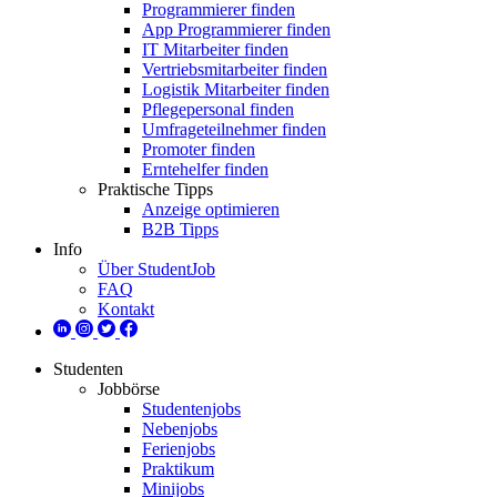
Programmierer finden
App Programmierer finden
IT Mitarbeiter finden
Vertriebsmitarbeiter finden
Logistik Mitarbeiter finden
Pflegepersonal finden
Umfrageteilnehmer finden
Promoter finden
Erntehelfer finden
Praktische Tipps
Anzeige optimieren
B2B Tipps
Info
Über StudentJob
FAQ
Kontakt
Studenten
Jobbörse
Studentenjobs
Nebenjobs
Ferienjobs
Praktikum
Minijobs