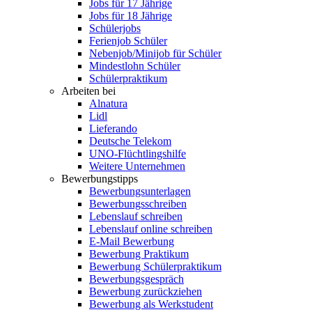
Jobs für 17 Jährige
Jobs für 18 Jährige
Schülerjobs
Ferienjob Schüler
Nebenjob/Minijob für Schüler
Mindestlohn Schüler
Schülerpraktikum
Arbeiten bei
Alnatura
Lidl
Lieferando
Deutsche Telekom
UNO-Flüchtlingshilfe
Weitere Unternehmen
Bewerbungstipps
Bewerbungsunterlagen
Bewerbungsschreiben
Lebenslauf schreiben
Lebenslauf online schreiben
E-Mail Bewerbung
Bewerbung Praktikum
Bewerbung Schülerpraktikum
Bewerbungsgespräch
Bewerbung zurückziehen
Bewerbung als Werkstudent