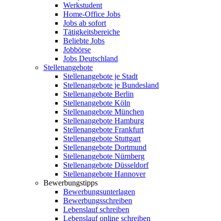
Werkstudent
Home-Office Jobs
Jobs ab sofort
Tätigkeitsbereiche
Beliebte Jobs
Jobbörse
Jobs Deutschland
Stellenangebote
Stellenangebote je Stadt
Stellenangebote je Bundesland
Stellenangebote Berlin
Stellenangebote Köln
Stellenangebote München
Stellenangebote Hamburg
Stellenangebote Frankfurt
Stellenangebote Stuttgart
Stellenangebote Dortmund
Stellenangebote Nürnberg
Stellenangebote Düsseldorf
Stellenangebote Hannover
Bewerbungstipps
Bewerbungsunterlagen
Bewerbungsschreiben
Lebenslauf schreiben
Lebenslauf online schreiben