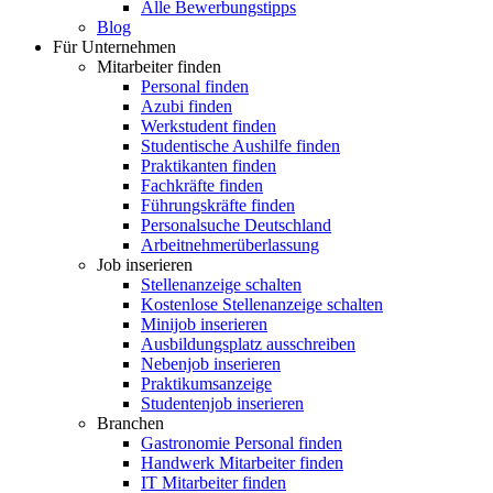
Alle Bewerbungstipps
Blog
Für Unternehmen
Mitarbeiter finden
Personal finden
Azubi finden
Werkstudent finden
Studentische Aushilfe finden
Praktikanten finden
Fachkräfte finden
Führungskräfte finden
Personalsuche Deutschland
Arbeitnehmerüberlassung
Job inserieren
Stellenanzeige schalten
Kostenlose Stellenanzeige schalten
Minijob inserieren
Ausbildungsplatz ausschreiben
Nebenjob inserieren
Praktikumsanzeige
Studentenjob inserieren
Branchen
Gastronomie Personal finden
Handwerk Mitarbeiter finden
IT Mitarbeiter finden