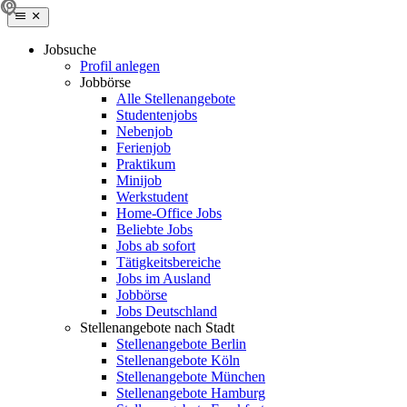
Jobsuche
Profil anlegen
Jobbörse
Alle Stellenangebote
Studentenjobs
Nebenjob
Ferienjob
Praktikum
Minijob
Werkstudent
Home-Office Jobs
Beliebte Jobs
Jobs ab sofort
Tätigkeitsbereiche
Jobs im Ausland
Jobbörse
Jobs Deutschland
Stellenangebote nach Stadt
Stellenangebote Berlin
Stellenangebote Köln
Stellenangebote München
Stellenangebote Hamburg