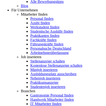
Alle Bewerbungstipps
Blog
Für Unternehmen
Mitarbeiter finden
Personal finden
Azubi finden
Werkstudent finden
Studentische Aushilfe finden
Praktikanten finden
Fachkräfte finden
Führungskräfte finden
Personalsuche Deutschland
Arbeitnehmerüberlassung
Job inserieren
Stellenanzeige schalten
Kostenlose Stellenanzeige schalten
Minijob inserieren
Ausbildungsplatz ausschreiben
Nebenjob inserieren
Praktikumsanzeige
Studentenjob inserieren
Branchen
Gastronomie Personal finden
Handwerk Mitarbeiter finden
IT Mitarbeiter finden