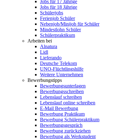
Jobs für 17 Jährige
Jobs für 18 Jährige
Schülerjobs
Ferienjob Schüler
Nebenjob/Minijob für Schüler
Mindestlohn Schüler
Schülerpraktikum
Arbeiten bei
Alnatura
Lidl
Lieferando
Deutsche Telekom
UNO-Flüchtlingshilfe
Weitere Unternehmen
Bewerbungstipps
Bewerbungsunterlagen
Bewerbungsschreiben
Lebenslauf schreiben
Lebenslauf online schreiben
E-Mail Bewerbung
Bewerbung Praktikum
Bewerbung Schülerpraktikum
Bewerbungsgespräch
Bewerbung zurückziehen
Bewerbung als Werkstudent