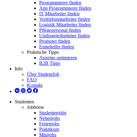
Programmierer finden
App Programmierer finden
IT Mitarbeiter finden
Vertriebsmitarbeiter finden
Logistik Mitarbeiter finden
Pflegepersonal finden
Umfrageteilnehmer finden
Promoter finden
Erntehelfer finden
Praktische Tipps
Anzeige optimieren
B2B Tipps
Info
Über StudentJob
FAQ
Kontakt
Studenten
Jobbörse
Studentenjobs
Nebenjobs
Ferienjobs
Praktikum
Minijobs