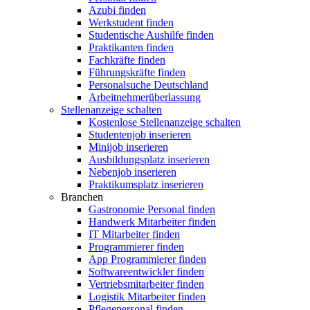
Azubi finden
Werkstudent finden
Studentische Aushilfe finden
Praktikanten finden
Fachkräfte finden
Führungskräfte finden
Personalsuche Deutschland
Arbeitnehmerüberlassung
Stellenanzeige schalten
Kostenlose Stellenanzeige schalten
Studentenjob inserieren
Minijob inserieren
Ausbildungsplatz inserieren
Nebenjob inserieren
Praktikumsplatz inserieren
Branchen
Gastronomie Personal finden
Handwerk Mitarbeiter finden
IT Mitarbeiter finden
Programmierer finden
App Programmierer finden
Softwareentwickler finden
Vertriebsmitarbeiter finden
Logistik Mitarbeiter finden
Pflegepersonal finden