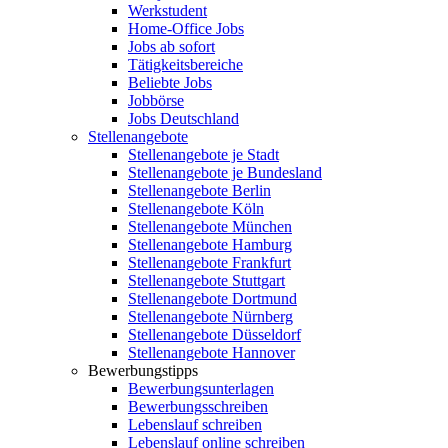
Werkstudent
Home-Office Jobs
Jobs ab sofort
Tätigkeitsbereiche
Beliebte Jobs
Jobbörse
Jobs Deutschland
Stellenangebote
Stellenangebote je Stadt
Stellenangebote je Bundesland
Stellenangebote Berlin
Stellenangebote Köln
Stellenangebote München
Stellenangebote Hamburg
Stellenangebote Frankfurt
Stellenangebote Stuttgart
Stellenangebote Dortmund
Stellenangebote Nürnberg
Stellenangebote Düsseldorf
Stellenangebote Hannover
Bewerbungstipps
Bewerbungsunterlagen
Bewerbungsschreiben
Lebenslauf schreiben
Lebenslauf online schreiben