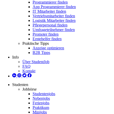
Programmierer finden
App Programmierer finden
IT Mitarbeiter finden
Vertriebsmitarbeiter finden
Logistik Mitarbeiter finden
Pflegepersonal finden
Umfrageteilnehmer finden
Promoter finden
Erntehelfer finden
Praktische Tipps
Anzeige optimieren
B2B Tipps
Info
Über StudentJob
FAQ
Kontakt
Studenten
Jobbörse
Studentenjobs
Nebenjobs
Ferienjobs
Praktikum
Minijobs