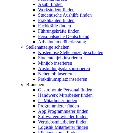
Azubi finden
Werkstudent finden
Studentische Aushilfe finden
Praktikanten finden
Fachkräfte finden
Führungskräfte finden
Personalsuche Deutschland
Arbeitnehmerüberlassung
Stellenanzeige schalten
Kostenlose Stellenanzeige schalten
Studentenjob inserieren
Minijob inserieren
Ausbildungsplatz inserieren
Nebenjob inserieren
Praktikumsplatz inserieren
Branchen
Gastronomie Personal finden
Handwerk Mitarbeiter finden
IT Mitarbeiter finden
Programmierer finden
App Programmierer finden
Softwareentwickler finden
Vertriebsmitarbeiter finden
Logistik Mitarbeiter finden
Pflegepersonal finden