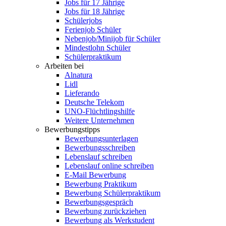
Jobs für 17 Jährige
Jobs für 18 Jährige
Schülerjobs
Ferienjob Schüler
Nebenjob/Minijob für Schüler
Mindestlohn Schüler
Schülerpraktikum
Arbeiten bei
Alnatura
Lidl
Lieferando
Deutsche Telekom
UNO-Flüchtlingshilfe
Weitere Unternehmen
Bewerbungstipps
Bewerbungsunterlagen
Bewerbungsschreiben
Lebenslauf schreiben
Lebenslauf online schreiben
E-Mail Bewerbung
Bewerbung Praktikum
Bewerbung Schülerpraktikum
Bewerbungsgespräch
Bewerbung zurückziehen
Bewerbung als Werkstudent