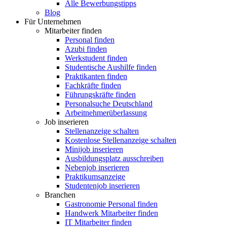
Alle Bewerbungstipps
Blog
Für Unternehmen
Mitarbeiter finden
Personal finden
Azubi finden
Werkstudent finden
Studentische Aushilfe finden
Praktikanten finden
Fachkräfte finden
Führungskräfte finden
Personalsuche Deutschland
Arbeitnehmerüberlassung
Job inserieren
Stellenanzeige schalten
Kostenlose Stellenanzeige schalten
Minijob inserieren
Ausbildungsplatz ausschreiben
Nebenjob inserieren
Praktikumsanzeige
Studentenjob inserieren
Branchen
Gastronomie Personal finden
Handwerk Mitarbeiter finden
IT Mitarbeiter finden