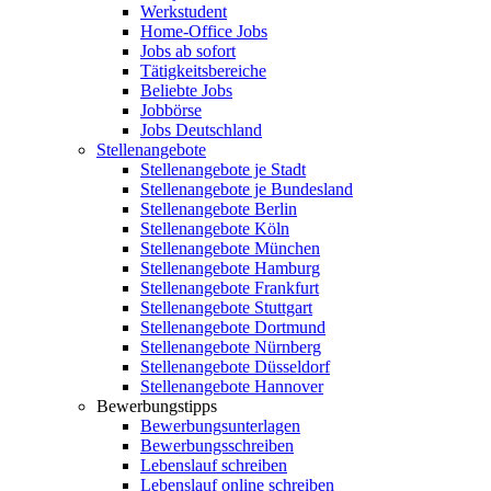
Werkstudent
Home-Office Jobs
Jobs ab sofort
Tätigkeitsbereiche
Beliebte Jobs
Jobbörse
Jobs Deutschland
Stellenangebote
Stellenangebote je Stadt
Stellenangebote je Bundesland
Stellenangebote Berlin
Stellenangebote Köln
Stellenangebote München
Stellenangebote Hamburg
Stellenangebote Frankfurt
Stellenangebote Stuttgart
Stellenangebote Dortmund
Stellenangebote Nürnberg
Stellenangebote Düsseldorf
Stellenangebote Hannover
Bewerbungstipps
Bewerbungsunterlagen
Bewerbungsschreiben
Lebenslauf schreiben
Lebenslauf online schreiben