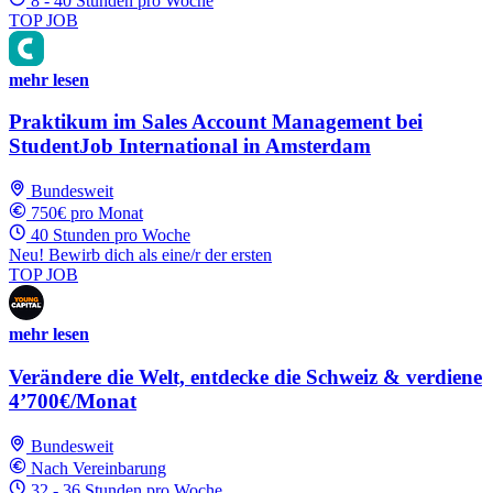
8 - 40 Stunden pro Woche
TOP JOB
mehr lesen
Praktikum im Sales Account Management bei
StudentJob International in Amsterdam
Bundesweit
750€ pro Monat
40 Stunden pro Woche
Neu! Bewirb dich als eine/r der ersten
TOP JOB
mehr lesen
Verändere die Welt, entdecke die Schweiz & verdiene
4’700€/Monat
Bundesweit
Nach Vereinbarung
32 - 36 Stunden pro Woche