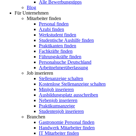
Alle Bewerbungstipps
Blog
Für Unternehmen
Mitarbeiter finden
Personal finden
Azubi finden
Werkstudent finden
Studentische Aushilfe finden
Praktikanten finden
Fachkräfte finden
Führungskräfte finden
Personalsuche Deutschland
Arbeitnehmerüberlassung
Job inserieren
Stellenanzeige schalten
Kostenlose Stellenanzeige schalten
Minijob inserieren
Ausbildungsplatz ausschreiben
Nebenjob inserieren
Praktikumsanzeige
Studentenjob inserieren
Branchen
Gastronomie Personal finden
Handwerk Mitarbeiter finden
IT Mitarbeiter finden