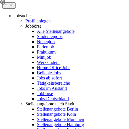
Jobsuche
Profil anlegen
Jobbörse
Alle Stellenangebote
Studentenjobs
Nebenjob
Ferienjob
Praktikum
Minijob
Werkstudent
Home-Office Jobs
Beliebte Jobs
Jobs ab sofort
Tätigkeitsbereiche
Jobs im Ausland
Jobbörse
Jobs Deutschland
Stellenangebote nach Stadt
Stellenangebote Berlin
Stellenangebote Köln
Stellenangebote München
Stellenangebote Hamburg