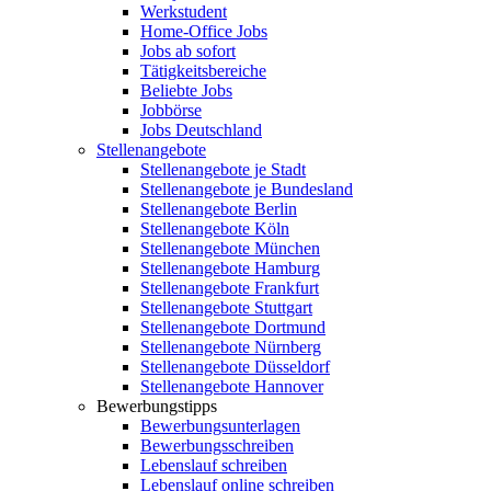
Werkstudent
Home-Office Jobs
Jobs ab sofort
Tätigkeitsbereiche
Beliebte Jobs
Jobbörse
Jobs Deutschland
Stellenangebote
Stellenangebote je Stadt
Stellenangebote je Bundesland
Stellenangebote Berlin
Stellenangebote Köln
Stellenangebote München
Stellenangebote Hamburg
Stellenangebote Frankfurt
Stellenangebote Stuttgart
Stellenangebote Dortmund
Stellenangebote Nürnberg
Stellenangebote Düsseldorf
Stellenangebote Hannover
Bewerbungstipps
Bewerbungsunterlagen
Bewerbungsschreiben
Lebenslauf schreiben
Lebenslauf online schreiben