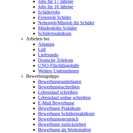
Jobs für 17 Jährige
Jobs für 18 Jährige
Schülerjobs
Ferienjob Schüler
Nebenjob/Minijob für Schüler
Mindestlohn Schüler
Schülerpraktikum
Arbeiten bei
Alnatura
Lidl
Lieferando
Deutsche Telekom
UNO-Flüchtlingshilfe
Weitere Unternehmen
Bewerbungstipps
Bewerbungsunterlagen
Bewerbungsschreiben
Lebenslauf schreiben
Lebenslauf online schreiben
E-Mail Bewerbung
Bewerbung Praktikum
Bewerbung Schülerpraktikum
Bewerbungsgespräch
Bewerbung zurückziehen
Bewerbung als Werkstudent