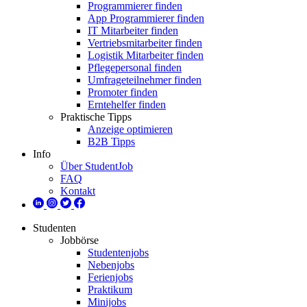
Programmierer finden
App Programmierer finden
IT Mitarbeiter finden
Vertriebsmitarbeiter finden
Logistik Mitarbeiter finden
Pflegepersonal finden
Umfrageteilnehmer finden
Promoter finden
Erntehelfer finden
Praktische Tipps
Anzeige optimieren
B2B Tipps
Info
Über StudentJob
FAQ
Kontakt
Studenten
Jobbörse
Studentenjobs
Nebenjobs
Ferienjobs
Praktikum
Minijobs