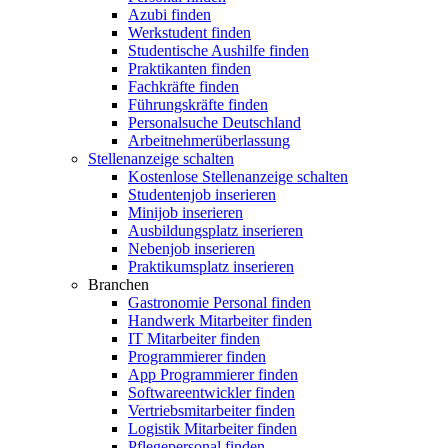
Azubi finden
Werkstudent finden
Studentische Aushilfe finden
Praktikanten finden
Fachkräfte finden
Führungskräfte finden
Personalsuche Deutschland
Arbeitnehmerüberlassung
Stellenanzeige schalten
Kostenlose Stellenanzeige schalten
Studentenjob inserieren
Minijob inserieren
Ausbildungsplatz inserieren
Nebenjob inserieren
Praktikumsplatz inserieren
Branchen
Gastronomie Personal finden
Handwerk Mitarbeiter finden
IT Mitarbeiter finden
Programmierer finden
App Programmierer finden
Softwareentwickler finden
Vertriebsmitarbeiter finden
Logistik Mitarbeiter finden
Pflegepersonal finden