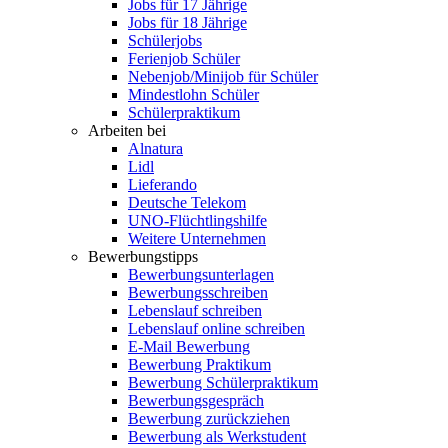
Jobs für 17 Jährige
Jobs für 18 Jährige
Schülerjobs
Ferienjob Schüler
Nebenjob/Minijob für Schüler
Mindestlohn Schüler
Schülerpraktikum
Arbeiten bei
Alnatura
Lidl
Lieferando
Deutsche Telekom
UNO-Flüchtlingshilfe
Weitere Unternehmen
Bewerbungstipps
Bewerbungsunterlagen
Bewerbungsschreiben
Lebenslauf schreiben
Lebenslauf online schreiben
E-Mail Bewerbung
Bewerbung Praktikum
Bewerbung Schülerpraktikum
Bewerbungsgespräch
Bewerbung zurückziehen
Bewerbung als Werkstudent