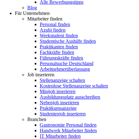
Alle Bewerbungstipps
Blog
Für Unternehmen
Mitarbeiter finden
Personal finden
Azubi finden
Werkstudent finden
Studentische Aushilfe finden
Praktikanten finden
Fachkräfte finden
Führungskräfte finden
Personalsuche Deutschland
Arbeitnehmerüberlassung
Job inserieren
Stellenanzeige schalten
Kostenlose Stellenanzeige schalten
Minijob inserieren
Ausbildungsplatz ausschreiben
Nebenjob inserieren
Praktikumsanzeige
Studentenjob inserieren
Branchen
Gastronomie Personal finden
Handwerk Mitarbeiter finden
IT Mitarbeiter finden