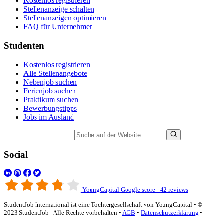
Kostenlos registrieren
Stellenanzeige schalten
Stellenanzeigen optimieren
FAQ für Unternehmer
Studenten
Kostenlos registrieren
Alle Stellenangebote
Nebenjob suchen
Ferienjob suchen
Praktikum suchen
Bewerbungstipps
Jobs im Ausland
Suche auf der Website
Social
YoungCapital Google score - 42 reviews
StudentJob International ist eine Tochtergesellschaft von YoungCapital • ©
2023 StudentJob - Alle Rechte vorbehalten •
AGB
•
Datenschutzerklärung
•