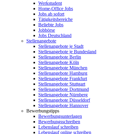
Werkstudent
Home-Office Jobs
Jobs ab sofort
Tätigkeitsbereiche
Beliebte Jobs
Jobbörse
Jobs Deutschland
Stellenangebote
Stellenangebote je Stadt
Stellenangebote je Bundesland
Stellenangebote Berlin
Stellenangebote Köln
Stellenangebote München
Stellenangebote Hamburg
Stellenangebote Frankfurt
Stellenangebote Stuttgart
Stellenangebote Dortmund
Stellenangebote Nürnberg
Stellenangebote Düsseldorf
Stellenangebote Hannover
Bewerbungstipps
Bewerbungsunterlagen
Bewerbungsschreiben
Lebenslauf schreiben
Lebenslauf online schreiben