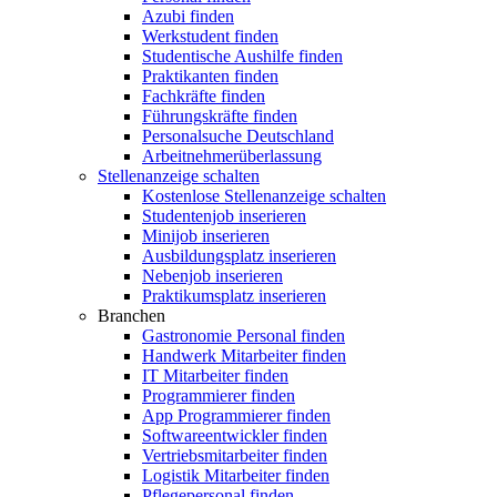
Azubi finden
Werkstudent finden
Studentische Aushilfe finden
Praktikanten finden
Fachkräfte finden
Führungskräfte finden
Personalsuche Deutschland
Arbeitnehmerüberlassung
Stellenanzeige schalten
Kostenlose Stellenanzeige schalten
Studentenjob inserieren
Minijob inserieren
Ausbildungsplatz inserieren
Nebenjob inserieren
Praktikumsplatz inserieren
Branchen
Gastronomie Personal finden
Handwerk Mitarbeiter finden
IT Mitarbeiter finden
Programmierer finden
App Programmierer finden
Softwareentwickler finden
Vertriebsmitarbeiter finden
Logistik Mitarbeiter finden
Pflegepersonal finden