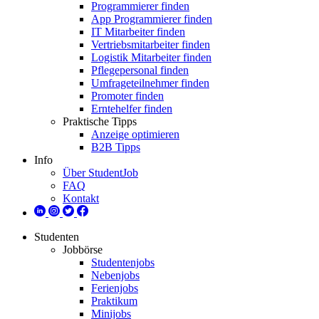
Programmierer finden
App Programmierer finden
IT Mitarbeiter finden
Vertriebsmitarbeiter finden
Logistik Mitarbeiter finden
Pflegepersonal finden
Umfrageteilnehmer finden
Promoter finden
Erntehelfer finden
Praktische Tipps
Anzeige optimieren
B2B Tipps
Info
Über StudentJob
FAQ
Kontakt
Studenten
Jobbörse
Studentenjobs
Nebenjobs
Ferienjobs
Praktikum
Minijobs