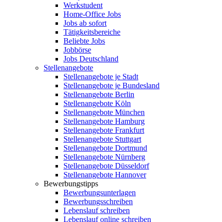
Werkstudent
Home-Office Jobs
Jobs ab sofort
Tätigkeitsbereiche
Beliebte Jobs
Jobbörse
Jobs Deutschland
Stellenangebote
Stellenangebote je Stadt
Stellenangebote je Bundesland
Stellenangebote Berlin
Stellenangebote Köln
Stellenangebote München
Stellenangebote Hamburg
Stellenangebote Frankfurt
Stellenangebote Stuttgart
Stellenangebote Dortmund
Stellenangebote Nürnberg
Stellenangebote Düsseldorf
Stellenangebote Hannover
Bewerbungstipps
Bewerbungsunterlagen
Bewerbungsschreiben
Lebenslauf schreiben
Lebenslauf online schreiben