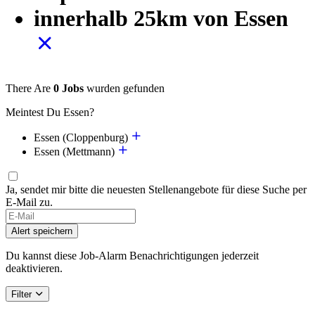
innerhalb 25km von Essen
There Are
0 Jobs
wurden gefunden
Meintest Du Essen?
Essen (Cloppenburg)
Essen (Mettmann)
Ja, sendet mir bitte die neuesten Stellenangebote für diese Suche per
E-Mail zu.
If
you
Alert speichern
are
a
Du kannst diese Job-Alarm Benachrichtigungen jederzeit
human,
deaktivieren.
ignore
this
Filter
field