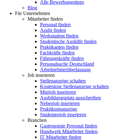
Alle Bewerbungstipps
Blog
Für Unternehmen
Mitarbeiter finden
Personal finden
Azubi finden
Werkstudent finden
Studentische Aushilfe finden
Praktikanten finden
Fachkräfte finden
Führungskräfte finden
Personalsuche Deutschland
Arbeitnehmerüberlassung
Job inserieren
Stellenanzeige schalten
Kostenlose Stellenanzeige schalten
Minijob inserieren
Ausbildungsplatz ausschreiben
Nebenjob inserieren
Praktikumsanzeige
Studentenjob inserieren
Branchen
Gastronomie Personal finden
Handwerk Mitarbeiter finden
IT Mitarbeiter finden