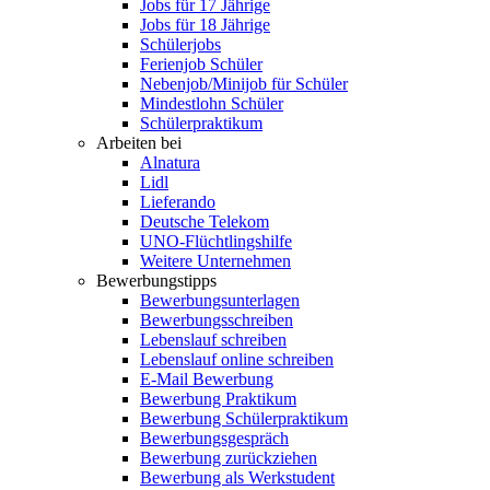
Jobs für 17 Jährige
Jobs für 18 Jährige
Schülerjobs
Ferienjob Schüler
Nebenjob/Minijob für Schüler
Mindestlohn Schüler
Schülerpraktikum
Arbeiten bei
Alnatura
Lidl
Lieferando
Deutsche Telekom
UNO-Flüchtlingshilfe
Weitere Unternehmen
Bewerbungstipps
Bewerbungsunterlagen
Bewerbungsschreiben
Lebenslauf schreiben
Lebenslauf online schreiben
E-Mail Bewerbung
Bewerbung Praktikum
Bewerbung Schülerpraktikum
Bewerbungsgespräch
Bewerbung zurückziehen
Bewerbung als Werkstudent