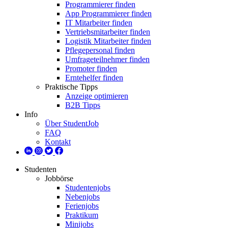
Programmierer finden
App Programmierer finden
IT Mitarbeiter finden
Vertriebsmitarbeiter finden
Logistik Mitarbeiter finden
Pflegepersonal finden
Umfrageteilnehmer finden
Promoter finden
Erntehelfer finden
Praktische Tipps
Anzeige optimieren
B2B Tipps
Info
Über StudentJob
FAQ
Kontakt
Studenten
Jobbörse
Studentenjobs
Nebenjobs
Ferienjobs
Praktikum
Minijobs