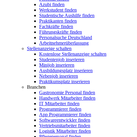
Azubi finden
Werkstudent finden
Studentische Aushilfe finden
Praktikanten finden
Fachkräfte finden
Führungskräfte finden
Personalsuche Deutschland
Arbeitnehmerüberlassung
Stellenanzeige schalten
Kostenlose Stellenanzeige schalten
Studentenjob inserieren
Minijob inserieren
Ausbildungsplatz inserieren
Nebenjob inserieren
Praktikumsplatz inserieren
Branchen
Gastronomie Personal finden
Handwerk Mitarbeiter finden
IT Mitarbeiter finden
Programmierer finden
App Programmierer finden
Softwareentwickler finden
Vertriebsmitarbeiter finden
Logistik Mitarbeiter finden
Pflegepersonal finden