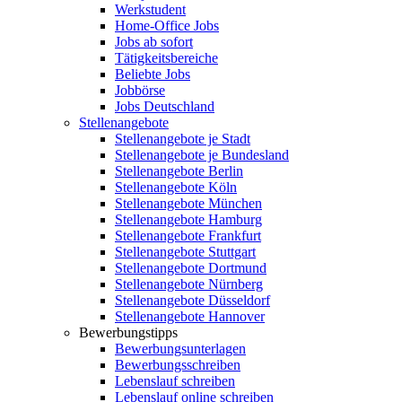
Werkstudent
Home-Office Jobs
Jobs ab sofort
Tätigkeitsbereiche
Beliebte Jobs
Jobbörse
Jobs Deutschland
Stellenangebote
Stellenangebote je Stadt
Stellenangebote je Bundesland
Stellenangebote Berlin
Stellenangebote Köln
Stellenangebote München
Stellenangebote Hamburg
Stellenangebote Frankfurt
Stellenangebote Stuttgart
Stellenangebote Dortmund
Stellenangebote Nürnberg
Stellenangebote Düsseldorf
Stellenangebote Hannover
Bewerbungstipps
Bewerbungsunterlagen
Bewerbungsschreiben
Lebenslauf schreiben
Lebenslauf online schreiben