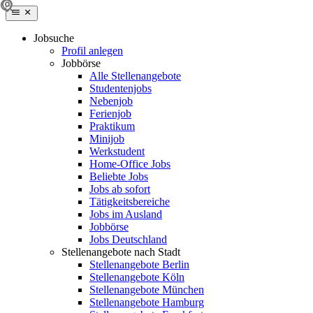
Jobsuche
Profil anlegen
Jobbörse
Alle Stellenangebote
Studentenjobs
Nebenjob
Ferienjob
Praktikum
Minijob
Werkstudent
Home-Office Jobs
Beliebte Jobs
Jobs ab sofort
Tätigkeitsbereiche
Jobs im Ausland
Jobbörse
Jobs Deutschland
Stellenangebote nach Stadt
Stellenangebote Berlin
Stellenangebote Köln
Stellenangebote München
Stellenangebote Hamburg