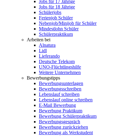
Jobs für 17 Jährige
Jobs für 18 Jährige
Schülerjobs
Ferienjob Schüler
Nebenjob/Minijob für Schüler
Mindestlohn Schüler
Schülerpraktikum
Arbeiten bei
Alnatura
Lidl
Lieferando
Deutsche Telekom
UNO-Flüchtlingshilfe
Weitere Unternehmen
Bewerbungstipps
Bewerbungsunterlagen
Bewerbungsschreiben
Lebenslauf schreiben
Lebenslauf online schreiben
E-Mail Bewerbung
Bewerbung Praktikum
Bewerbung Schülerpraktikum
Bewerbungsgespräch
Bewerbung zurückziehen
Bewerbung als Werkstudent