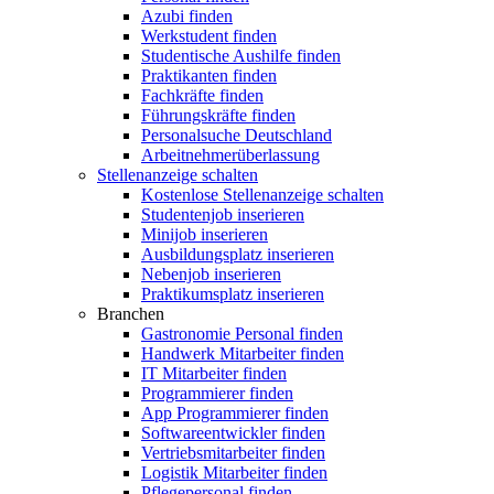
Azubi finden
Werkstudent finden
Studentische Aushilfe finden
Praktikanten finden
Fachkräfte finden
Führungskräfte finden
Personalsuche Deutschland
Arbeitnehmerüberlassung
Stellenanzeige schalten
Kostenlose Stellenanzeige schalten
Studentenjob inserieren
Minijob inserieren
Ausbildungsplatz inserieren
Nebenjob inserieren
Praktikumsplatz inserieren
Branchen
Gastronomie Personal finden
Handwerk Mitarbeiter finden
IT Mitarbeiter finden
Programmierer finden
App Programmierer finden
Softwareentwickler finden
Vertriebsmitarbeiter finden
Logistik Mitarbeiter finden
Pflegepersonal finden