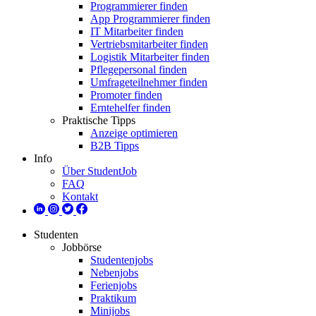
Programmierer finden
App Programmierer finden
IT Mitarbeiter finden
Vertriebsmitarbeiter finden
Logistik Mitarbeiter finden
Pflegepersonal finden
Umfrageteilnehmer finden
Promoter finden
Erntehelfer finden
Praktische Tipps
Anzeige optimieren
B2B Tipps
Info
Über StudentJob
FAQ
Kontakt
Studenten
Jobbörse
Studentenjobs
Nebenjobs
Ferienjobs
Praktikum
Minijobs