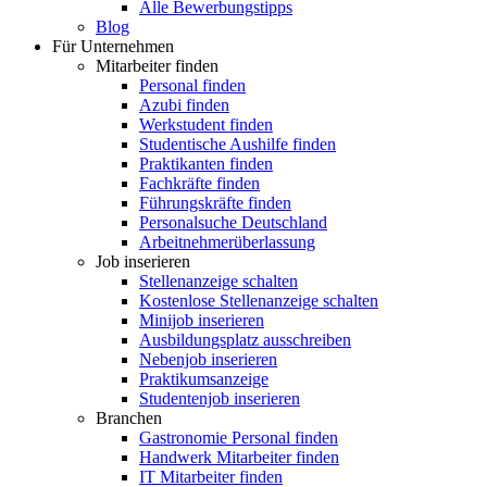
Alle Bewerbungstipps
Blog
Für Unternehmen
Mitarbeiter finden
Personal finden
Azubi finden
Werkstudent finden
Studentische Aushilfe finden
Praktikanten finden
Fachkräfte finden
Führungskräfte finden
Personalsuche Deutschland
Arbeitnehmerüberlassung
Job inserieren
Stellenanzeige schalten
Kostenlose Stellenanzeige schalten
Minijob inserieren
Ausbildungsplatz ausschreiben
Nebenjob inserieren
Praktikumsanzeige
Studentenjob inserieren
Branchen
Gastronomie Personal finden
Handwerk Mitarbeiter finden
IT Mitarbeiter finden