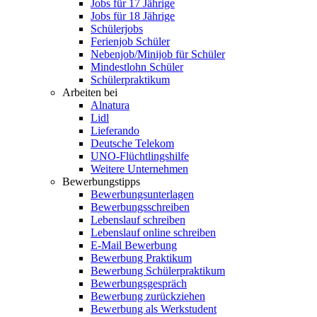
Jobs für 17 Jährige
Jobs für 18 Jährige
Schülerjobs
Ferienjob Schüler
Nebenjob/Minijob für Schüler
Mindestlohn Schüler
Schülerpraktikum
Arbeiten bei
Alnatura
Lidl
Lieferando
Deutsche Telekom
UNO-Flüchtlingshilfe
Weitere Unternehmen
Bewerbungstipps
Bewerbungsunterlagen
Bewerbungsschreiben
Lebenslauf schreiben
Lebenslauf online schreiben
E-Mail Bewerbung
Bewerbung Praktikum
Bewerbung Schülerpraktikum
Bewerbungsgespräch
Bewerbung zurückziehen
Bewerbung als Werkstudent