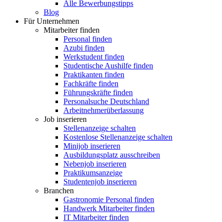
Alle Bewerbungstipps
Blog
Für Unternehmen
Mitarbeiter finden
Personal finden
Azubi finden
Werkstudent finden
Studentische Aushilfe finden
Praktikanten finden
Fachkräfte finden
Führungskräfte finden
Personalsuche Deutschland
Arbeitnehmerüberlassung
Job inserieren
Stellenanzeige schalten
Kostenlose Stellenanzeige schalten
Minijob inserieren
Ausbildungsplatz ausschreiben
Nebenjob inserieren
Praktikumsanzeige
Studentenjob inserieren
Branchen
Gastronomie Personal finden
Handwerk Mitarbeiter finden
IT Mitarbeiter finden