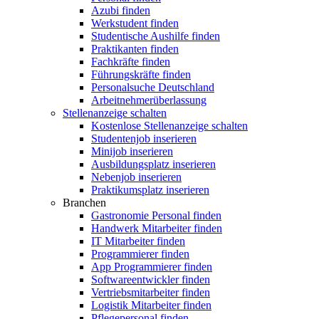
Azubi finden
Werkstudent finden
Studentische Aushilfe finden
Praktikanten finden
Fachkräfte finden
Führungskräfte finden
Personalsuche Deutschland
Arbeitnehmerüberlassung
Stellenanzeige schalten
Kostenlose Stellenanzeige schalten
Studentenjob inserieren
Minijob inserieren
Ausbildungsplatz inserieren
Nebenjob inserieren
Praktikumsplatz inserieren
Branchen
Gastronomie Personal finden
Handwerk Mitarbeiter finden
IT Mitarbeiter finden
Programmierer finden
App Programmierer finden
Softwareentwickler finden
Vertriebsmitarbeiter finden
Logistik Mitarbeiter finden
Pflegepersonal finden