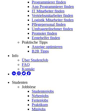
Programmierer finden
App Programmierer finden
IT Mitarbeiter finden
Vertriebsmitarbeiter finden
Logistik Mitarbeiter finden
Pflegepersonal finden
Umfrageteilnehmer finden
Promoter finden
Erntehelfer finden
Praktische Tipps
Anzeige optimieren
B2B Tipps
Info
Über StudentJob
FAQ
Kontakt
Studenten
Jobbörse
Studentenjobs
Nebenjobs
Ferienjobs
Praktikum
Minijobs