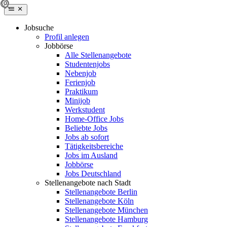
Jobsuche
Profil anlegen
Jobbörse
Alle Stellenangebote
Studentenjobs
Nebenjob
Ferienjob
Praktikum
Minijob
Werkstudent
Home-Office Jobs
Beliebte Jobs
Jobs ab sofort
Tätigkeitsbereiche
Jobs im Ausland
Jobbörse
Jobs Deutschland
Stellenangebote nach Stadt
Stellenangebote Berlin
Stellenangebote Köln
Stellenangebote München
Stellenangebote Hamburg