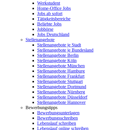
Werkstudent
Home-Office Jobs
Jobs ab sofort
Tätigkeitsbereiche
Beliebte Jobs
Jobbörse
Jobs Deutschland
Stellenangebote
Stellenangebote je Stadt
Stellenangebote je Bundesland
Stellenangebote Berlin
Stellenangebote Köln
Stellenangebote München
Stellenangebote Hamburg
Stellenangebote Frankfurt
Stellenangebote Stuttgart
Stellenangebote Dortmund
Stellenangebote Nürnberg
Stellenangebote Düsseldorf
Stellenangebote Hannover
Bewerbungstipps
Bewerbungsunterlagen
Bewerbungsschreiben
Lebenslauf schreiben
Lebenslauf online schreiben