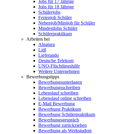
Jobs für 17 Jährige
Jobs für 18 Jährige
Schülerjobs
Ferienjob Schüler
Nebenjob/Minijob für Schüler
Mindestlohn Schüler
Schülerpraktikum
Arbeiten bei
Alnatura
Lidl
Lieferando
Deutsche Telekom
UNO-Flüchtlingshilfe
Weitere Unternehmen
Bewerbungstipps
Bewerbungsunterlagen
Bewerbungsschreiben
Lebenslauf schreiben
Lebenslauf online schreiben
E-Mail Bewerbung
Bewerbung Praktikum
Bewerbung Schülerpraktikum
Bewerbungsgespräch
Bewerbung zurückziehen
Bewerbung als Werkstudent