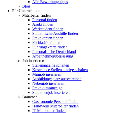
Alle Bewerbungstipps
Blog
Für Unternehmen
Mitarbeiter finden
Personal finden
Azubi finden
Werkstudent finden
Studentische Aushilfe finden
Praktikanten finden
Fachkräfte finden
Führungskräfte finden
Personalsuche Deutschland
Arbeitnehmerüberlassung
Job inserieren
Stellenanzeige schalten
Kostenlose Stellenanzeige schalten
Minijob inserieren
Ausbildungsplatz ausschreiben
Nebenjob inserieren
Praktikumsanzeige
Studentenjob inserieren
Branchen
Gastronomie Personal finden
Handwerk Mitarbeiter finden
IT Mitarbeiter finden