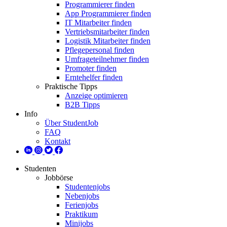
Programmierer finden
App Programmierer finden
IT Mitarbeiter finden
Vertriebsmitarbeiter finden
Logistik Mitarbeiter finden
Pflegepersonal finden
Umfrageteilnehmer finden
Promoter finden
Erntehelfer finden
Praktische Tipps
Anzeige optimieren
B2B Tipps
Info
Über StudentJob
FAQ
Kontakt
Studenten
Jobbörse
Studentenjobs
Nebenjobs
Ferienjobs
Praktikum
Minijobs