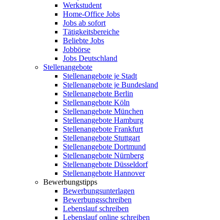
Werkstudent
Home-Office Jobs
Jobs ab sofort
Tätigkeitsbereiche
Beliebte Jobs
Jobbörse
Jobs Deutschland
Stellenangebote
Stellenangebote je Stadt
Stellenangebote je Bundesland
Stellenangebote Berlin
Stellenangebote Köln
Stellenangebote München
Stellenangebote Hamburg
Stellenangebote Frankfurt
Stellenangebote Stuttgart
Stellenangebote Dortmund
Stellenangebote Nürnberg
Stellenangebote Düsseldorf
Stellenangebote Hannover
Bewerbungstipps
Bewerbungsunterlagen
Bewerbungsschreiben
Lebenslauf schreiben
Lebenslauf online schreiben