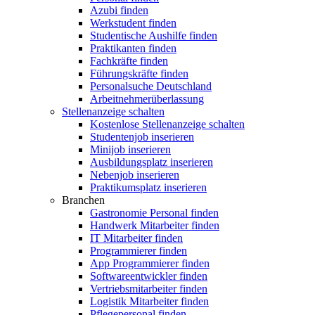
Azubi finden
Werkstudent finden
Studentische Aushilfe finden
Praktikanten finden
Fachkräfte finden
Führungskräfte finden
Personalsuche Deutschland
Arbeitnehmerüberlassung
Stellenanzeige schalten
Kostenlose Stellenanzeige schalten
Studentenjob inserieren
Minijob inserieren
Ausbildungsplatz inserieren
Nebenjob inserieren
Praktikumsplatz inserieren
Branchen
Gastronomie Personal finden
Handwerk Mitarbeiter finden
IT Mitarbeiter finden
Programmierer finden
App Programmierer finden
Softwareentwickler finden
Vertriebsmitarbeiter finden
Logistik Mitarbeiter finden
Pflegepersonal finden