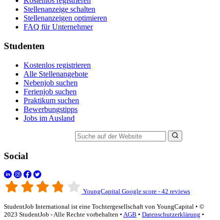
Kostenlos registrieren
Stellenanzeige schalten
Stellenanzeigen optimieren
FAQ für Unternehmer
Studenten
Kostenlos registrieren
Alle Stellenangebote
Nebenjob suchen
Ferienjob suchen
Praktikum suchen
Bewerbungstipps
Jobs im Ausland
Suche auf der Website
Social
YoungCapital Google score - 42 reviews
StudentJob International ist eine Tochtergesellschaft von YoungCapital • ©
2023 StudentJob - Alle Rechte vorbehalten •
AGB
•
Datenschutzerklärung
•