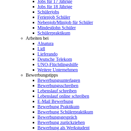
Jobs für 17 Jährige
Jobs für 18 Jährige
Schülerjobs
Ferienjob Schüler
Nebenjob/Minijob für Schüler
Mindestlohn Schüler
Schülerpraktikum
Arbeiten bei
Alnatura
Lidl
Lieferando
Deutsche Telekom
UNO-Flüchtlingshilfe
Weitere Unternehmen
Bewerbungstipps
Bewerbungsunterlagen
Bewerbungsschreiben
Lebenslauf schreiben
Lebenslauf online schreiben
E-Mail Bewerbung
Bewerbung Praktikum
Bewerbung Schülerpraktikum
Bewerbungsgespräch
Bewerbung zurückziehen
Bewerbung als Werkstudent