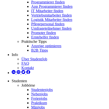
Programmierer finden
App Programmierer finden
IT Mitarbeiter finden
Vertriebsmitarbeiter finden
Logistik Mitarbeiter finden
Pflegepersonal finden
Umfrageteilnehmer finden
Promoter finden
Erntehelfer finden
Praktische Tipps
Anzeige optimieren
B2B Tipps
Info
Über StudentJob
FAQ
Kontakt
Studenten
Jobbörse
Studentenjobs
Nebenjobs
Ferienjobs
Praktikum
Minijobs