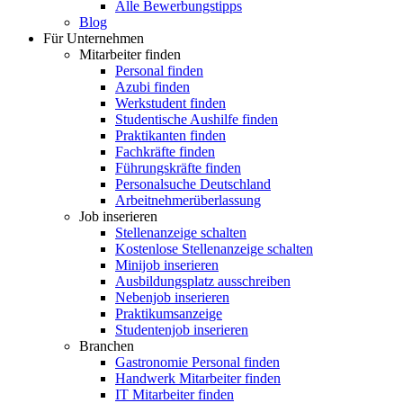
Alle Bewerbungstipps
Blog
Für Unternehmen
Mitarbeiter finden
Personal finden
Azubi finden
Werkstudent finden
Studentische Aushilfe finden
Praktikanten finden
Fachkräfte finden
Führungskräfte finden
Personalsuche Deutschland
Arbeitnehmerüberlassung
Job inserieren
Stellenanzeige schalten
Kostenlose Stellenanzeige schalten
Minijob inserieren
Ausbildungsplatz ausschreiben
Nebenjob inserieren
Praktikumsanzeige
Studentenjob inserieren
Branchen
Gastronomie Personal finden
Handwerk Mitarbeiter finden
IT Mitarbeiter finden