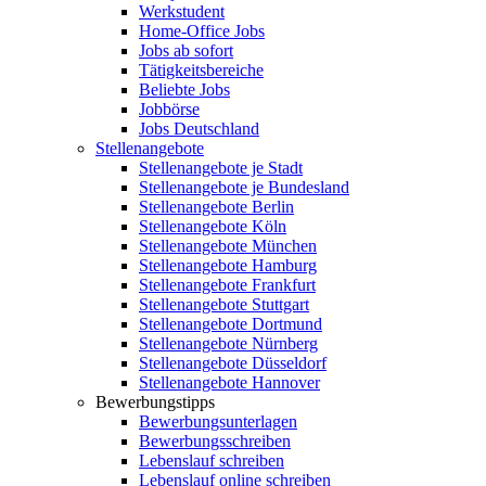
Werkstudent
Home-Office Jobs
Jobs ab sofort
Tätigkeitsbereiche
Beliebte Jobs
Jobbörse
Jobs Deutschland
Stellenangebote
Stellenangebote je Stadt
Stellenangebote je Bundesland
Stellenangebote Berlin
Stellenangebote Köln
Stellenangebote München
Stellenangebote Hamburg
Stellenangebote Frankfurt
Stellenangebote Stuttgart
Stellenangebote Dortmund
Stellenangebote Nürnberg
Stellenangebote Düsseldorf
Stellenangebote Hannover
Bewerbungstipps
Bewerbungsunterlagen
Bewerbungsschreiben
Lebenslauf schreiben
Lebenslauf online schreiben