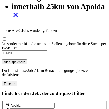
innerhalb 25km von Apolda
There Are
0 Jobs
wurden gefunden
Ja, sendet mir bitte die neuesten Stellenangebote für diese Suche per
E-Mail zu.
If
you
are
Alert speichern
a
human,
Du kannst diese Job-Alarm Benachrichtigungen jederzeit
ignore
deaktivieren.
this
field
Filter
Finde hier den Job, der zu dir passt
Filter