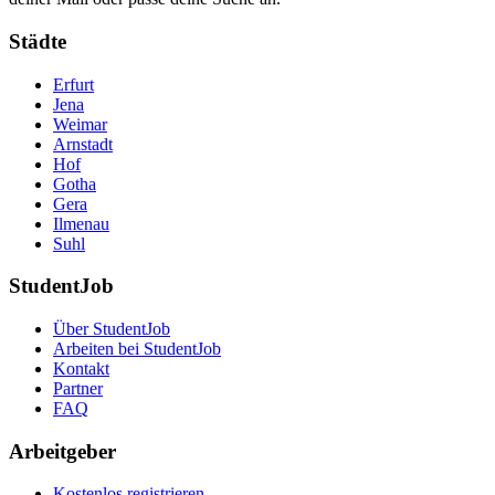
Städte
Erfurt
Jena
Weimar
Arnstadt
Hof
Gotha
Gera
Ilmenau
Suhl
StudentJob
Über StudentJob
Arbeiten bei StudentJob
Kontakt
Partner
FAQ
Arbeitgeber
Kostenlos registrieren