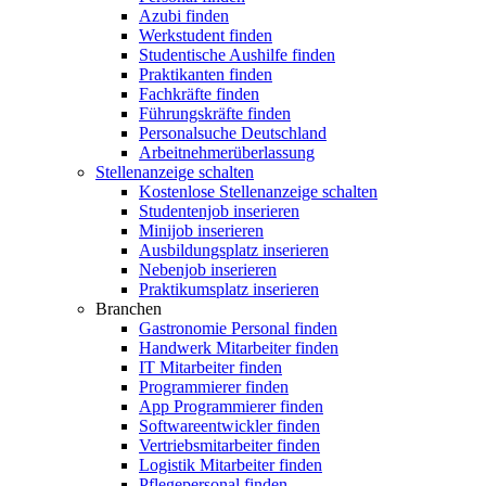
Azubi finden
Werkstudent finden
Studentische Aushilfe finden
Praktikanten finden
Fachkräfte finden
Führungskräfte finden
Personalsuche Deutschland
Arbeitnehmerüberlassung
Stellenanzeige schalten
Kostenlose Stellenanzeige schalten
Studentenjob inserieren
Minijob inserieren
Ausbildungsplatz inserieren
Nebenjob inserieren
Praktikumsplatz inserieren
Branchen
Gastronomie Personal finden
Handwerk Mitarbeiter finden
IT Mitarbeiter finden
Programmierer finden
App Programmierer finden
Softwareentwickler finden
Vertriebsmitarbeiter finden
Logistik Mitarbeiter finden
Pflegepersonal finden