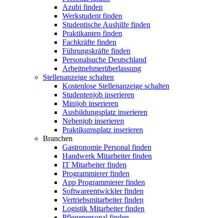
Azubi finden
Werkstudent finden
Studentische Aushilfe finden
Praktikanten finden
Fachkräfte finden
Führungskräfte finden
Personalsuche Deutschland
Arbeitnehmerüberlassung
Stellenanzeige schalten
Kostenlose Stellenanzeige schalten
Studentenjob inserieren
Minijob inserieren
Ausbildungsplatz inserieren
Nebenjob inserieren
Praktikumsplatz inserieren
Branchen
Gastronomie Personal finden
Handwerk Mitarbeiter finden
IT Mitarbeiter finden
Programmierer finden
App Programmierer finden
Softwareentwickler finden
Vertriebsmitarbeiter finden
Logistik Mitarbeiter finden
Pflegepersonal finden