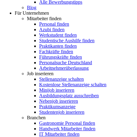
Alle Bewerbungstipps
Blog
Für Unternehmen
Mitarbeiter finden
Personal finden
Azubi finden
Werkstudent finden
Studentische Aushilfe finden
Praktikanten finden
Fachkräfte finden
Führungskräfte finden
Personalsuche Deutschland
Arbeitnehmerüberlassung
Job inserieren
Stellenanzeige schalten
Kostenlose Stellenanzeige schalten
Minijob inserieren
Ausbildungsplatz ausschreiben
Nebenjob inserieren
Praktikumsanzeige
Studentenjob inserieren
Branchen
Gastronomie Personal finden
Handwerk Mitarbeiter finden
IT Mitarbeiter finden