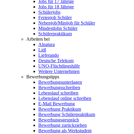
Jobs für 17 Jährige
Jobs für 18 Jährige
Schülerjobs
Ferienjob Schüler
Nebenjob/Minijob für Schüler
Mindestlohn Schüler
Schülerpraktikum
Arbeiten bei
Alnatura
Lidl
Lieferando
Deutsche Telekom
UNO-Flüchtlingshilfe
Weitere Unternehmen
Bewerbungstipps
Bewerbungsunterlagen
Bewerbungsschreiben
Lebenslauf schreiben
Lebenslauf online schreiben
E-Mail Bewerbung
Bewerbung Praktikum
Bewerbung Schülerpraktikum
Bewerbungsgespräch
Bewerbung zurückziehen
Bewerbung als Werkstudent