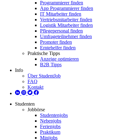
Programmierer finden
App Programmierer finden
IT Mitarbeiter finden
Vertriebsmitarbeiter finden
Logistik Mitarbeiter finden
Pflegepersonal finden
Umfrageteilnehmer finden
Promoter finden
Erntehelfer finden
Praktische Tipps
Anzeige optimieren
B2B Tipps
Info
Über StudentJob
FAQ
Kontakt
Studenten
Jobbörse
Studentenjobs
Nebenjobs
Ferienjobs
Praktikum
Minijobs