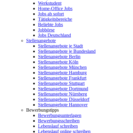
Werkstudent
Home-Office Jobs
Jobs ab sofort
Tätigkeitsbereiche
Beliebte Jobs
Jobbörse
Jobs Deutschland
Stellenangebote
Stellenangebote je Stadt
Stellenangebote je Bundesland
Stellenangebote Berlin
Stellenangebote Köln
Stellenangebote München
Stellenangebote Hamburg
Stellenangebote Frankfurt
Stellenangebote Stuttgart
Stellenangebote Dortmund
Stellenangebote Nürnberg
Stellenangebote Düsseldorf
Stellenangebote Hannover
Bewerbungstipps
Bewerbungsunterlagen
Bewerbungsschreiben
Lebenslauf schreiben
Lebenslauf online schreiben