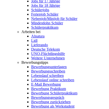
Jobs für 17 Jährige
Jobs für 18 Jährige
Schülerjobs
Ferienjob Schüler
Nebenjob/Minijob für Schüler
Mindestlohn Schüler
Schülerpraktikum
Arbeiten bei
Alnatura
Lidl
Lieferando
Deutsche Telekom
UNO-Flüchtlingshilfe
Weitere Unternehmen
Bewerbungstipps
Bewerbungsunterlagen
Bewerbungsschreiben
Lebenslauf schreiben
Lebenslauf online schreiben
E-Mail Bewerbung
Bewerbung Praktikum
Bewerbung Schülerpraktikum
Bewerbungsgespräch
Bewerbung zurückziehen
Bewerbung als Werkstudent