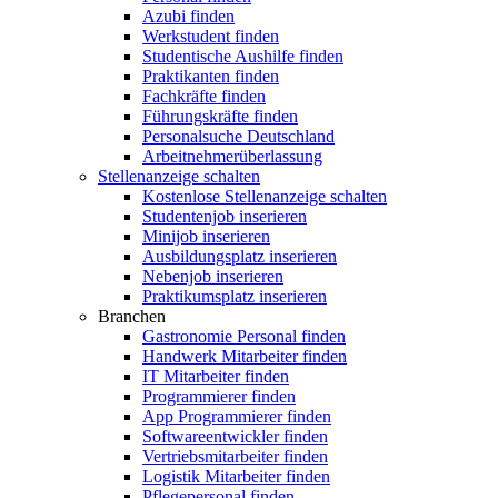
Azubi finden
Werkstudent finden
Studentische Aushilfe finden
Praktikanten finden
Fachkräfte finden
Führungskräfte finden
Personalsuche Deutschland
Arbeitnehmerüberlassung
Stellenanzeige schalten
Kostenlose Stellenanzeige schalten
Studentenjob inserieren
Minijob inserieren
Ausbildungsplatz inserieren
Nebenjob inserieren
Praktikumsplatz inserieren
Branchen
Gastronomie Personal finden
Handwerk Mitarbeiter finden
IT Mitarbeiter finden
Programmierer finden
App Programmierer finden
Softwareentwickler finden
Vertriebsmitarbeiter finden
Logistik Mitarbeiter finden
Pflegepersonal finden