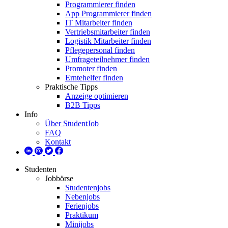
Programmierer finden
App Programmierer finden
IT Mitarbeiter finden
Vertriebsmitarbeiter finden
Logistik Mitarbeiter finden
Pflegepersonal finden
Umfrageteilnehmer finden
Promoter finden
Erntehelfer finden
Praktische Tipps
Anzeige optimieren
B2B Tipps
Info
Über StudentJob
FAQ
Kontakt
Studenten
Jobbörse
Studentenjobs
Nebenjobs
Ferienjobs
Praktikum
Minijobs