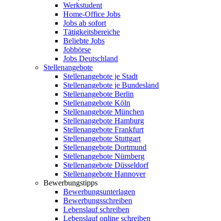
Werkstudent
Home-Office Jobs
Jobs ab sofort
Tätigkeitsbereiche
Beliebte Jobs
Jobbörse
Jobs Deutschland
Stellenangebote
Stellenangebote je Stadt
Stellenangebote je Bundesland
Stellenangebote Berlin
Stellenangebote Köln
Stellenangebote München
Stellenangebote Hamburg
Stellenangebote Frankfurt
Stellenangebote Stuttgart
Stellenangebote Dortmund
Stellenangebote Nürnberg
Stellenangebote Düsseldorf
Stellenangebote Hannover
Bewerbungstipps
Bewerbungsunterlagen
Bewerbungsschreiben
Lebenslauf schreiben
Lebenslauf online schreiben