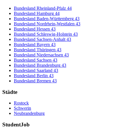
Bundesland Rheinland-Pfalz
44
Bundesland Hamburg
44
Bundesland Baden-Württemberg
43
Bundesland Nordrhein-Westfalen
43
Bundesland Hessen
43
Bundesland Schleswig-Holstein
43
Bundesland Sachsen-Anhalt
43
Bundesland Bayern
43
Bundesland Thüringen
43
Bundesland Niedersachsen
43
Bundesland Sachsen
43
Bundesland Brandenburg
43
Bundesland Saarland
43
Bundesland Berlin
43
Bundesland Bremen
43
Städte
Rostock
Schwerin
Neubrandenburg
StudentJob