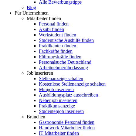
Alle Bewerbungstipps
Blog
Für Unternehmen
Mitarbeiter finden
Personal finden
Azubi finden
Werkstudent finden
Studentische Aushilfe finden
Praktikanten finden
Fachkräfte finden
Führungskräfte finden
Personalsuche Deutschland
Arbeitnehmerüberlassung
Job inserieren
Stellenanzeige schalten
Kostenlose Stellenanzeige schalten
Minijob inserieren
Ausbildungsplatz ausschreiben
Nebenjob inserieren
Praktikumsanzeige
Studentenjob inserieren
Branchen
Gastronomie Personal finden
Handwerk Mitarbeiter finden
IT Mitarbeiter finden