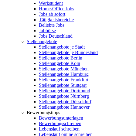
Werkstudent
Home-Office Jobs
Jobs ab sofort
Tätigkeitsbereiche
Beliebte Jobs
Jobbörse
Jobs Deutschland
Stellenangebote
Stellenangebote je Stadt
Stellenangebote je Bundesland
Stellenangebote Berlin
Stellenangebote Köln
Stellenangebote München
Stellenangebote Hamburg
Stellenangebote Frankfurt
Stellenangebote Stuttgart
Stellenangebote Dortmund
Stellenangebote Nürnberg
Stellenangebote Düsseldorf
Stellenangebote Hannover
Bewerbungstipps
Bewerbungsunterlagen
Bewerbungsschreiben
Lebenslauf schreiben
Lebenslauf online schreiben