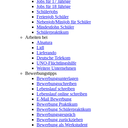
Jobs für 17 Jährige
Jobs für 18 Jährige
Schülerjobs
Ferienjob Schüler
Nebenjob/Minijob für Schüler
Mindestlohn Schüler
Schülerpraktikum
Arbeiten bei
Alnatura
Lidl
Lieferando
Deutsche Telekom
UNO-Flüchtlingshilfe
Weitere Unternehmen
Bewerbungstipps
Bewerbungsunterlagen
Bewerbungsschreiben
Lebenslauf schreiben
Lebenslauf online schreiben
E-Mail Bewerbung
Bewerbung Praktikum
Bewerbung Schülerpraktikum
Bewerbungsgespräch
Bewerbung zurückziehen
Bewerbung als Werkstudent