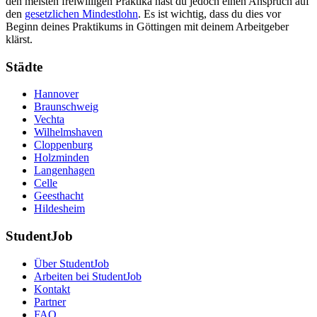
den meisten freiwilligen Praktika hast du jedoch einen Anspruch auf
den
gesetzlichen Mindestlohn
. Es ist wichtig, dass du dies vor
Beginn deines Praktikums in Göttingen mit deinem Arbeitgeber
klärst.
Städte
Hannover
Braunschweig
Vechta
Wilhelmshaven
Cloppenburg
Holzminden
Langenhagen
Celle
Geesthacht
Hildesheim
StudentJob
Über StudentJob
Arbeiten bei StudentJob
Kontakt
Partner
FAQ