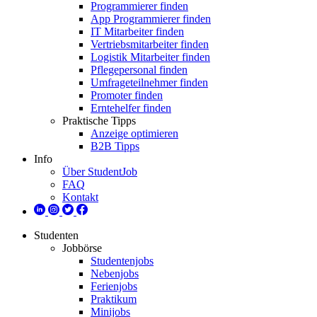
Programmierer finden
App Programmierer finden
IT Mitarbeiter finden
Vertriebsmitarbeiter finden
Logistik Mitarbeiter finden
Pflegepersonal finden
Umfrageteilnehmer finden
Promoter finden
Erntehelfer finden
Praktische Tipps
Anzeige optimieren
B2B Tipps
Info
Über StudentJob
FAQ
Kontakt
Studenten
Jobbörse
Studentenjobs
Nebenjobs
Ferienjobs
Praktikum
Minijobs