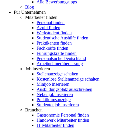
Alle Bewerbungstipps
Blog
Für Unternehmen
Mitarbeiter finden
Personal finden
Azubi finden
Werkstudent finden
Studentische Aushilfe finden
Praktikanten finden
Fachkräfte finden
Führungskräfte finden
Personalsuche Deutschland
Arbeitnehmerüberlassung
Job inserieren
Stellenanzeige schalten
Kostenlose Stellenanzeige schalten
Minijob inserieren
Ausbildungsplatz ausschreiben
Nebenjob inserieren
Praktikumsanzeige
Studentenjob inserieren
Branchen
Gastronomie Personal finden
Handwerk Mitarbeiter finden
IT Mitarbeiter finden