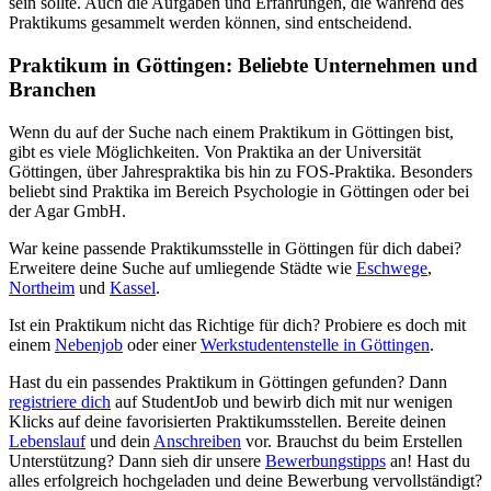
sein sollte. Auch die Aufgaben und Erfahrungen, die während des
Praktikums gesammelt werden können, sind entscheidend.
Praktikum in Göttingen: Beliebte Unternehmen und
Branchen
Wenn du auf der Suche nach einem Praktikum in Göttingen bist,
gibt es viele Möglichkeiten. Von Praktika an der Universität
Göttingen, über Jahrespraktika bis hin zu FOS-Praktika. Besonders
beliebt sind Praktika im Bereich Psychologie in Göttingen oder bei
der Agar GmbH.
War keine passende Praktikumsstelle in Göttingen für dich dabei?
Erweitere deine Suche auf umliegende Städte wie
Eschwege
,
Northeim
und
Kassel
.
Ist ein Praktikum nicht das Richtige für dich? Probiere es doch mit
einem
Nebenjob
oder einer
Werkstudentenstelle in Göttingen
.
Hast du ein passendes Praktikum in Göttingen gefunden? Dann
registriere dich
auf StudentJob und bewirb dich mit nur wenigen
Klicks auf deine favorisierten Praktikumsstellen. Bereite deinen
Lebenslauf
und dein
Anschreiben
vor. Brauchst du beim Erstellen
Unterstützung? Dann sieh dir unsere
Bewerbungstipps
an! Hast du
alles erfolgreich hochgeladen und deine Bewerbung vervollständigt?