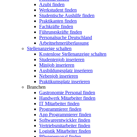
Azubi finden
Werkstudent finden
Studentische Aushilfe finden
Praktikanten finden
Fachkräfte finden
Führungskräfte finden
Personalsuche Deutschland
Arbeitnehmerüberlassung
Stellenanzeige schalten
Kostenlose Stellenanzeige schalten
Studentenjob inserieren
Minijob inserieren
Ausbildungsplatz inserieren
Nebenjob inserieren
Praktikumsplatz inserieren
Branchen
Gastronomie Personal finden
Handwerk Mitarbeiter finden
IT Mitarbeiter finden
Programmierer finden
App Programmierer finden
Softwareentwickler finden
Vertriebsmitarbeiter finden
Logistik Mitarbeiter finden
Pflegepersonal finden