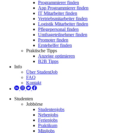
Programmierer finden
App Programmierer finden
IT Mitarbeiter finden
Vertriebsmitarbeiter finden
Logistik Mitarbeiter finden
Pflegepersonal finden
Umfrageteilnehmer finden
Promoter finden
Erntehelfer finden
Praktische Tipps
Anzeige optimieren
B2B Tipps
Info
Über StudentJob
FAQ
Kontakt
Studenten
Jobbörse
Studentenjobs
Nebenjobs
Ferienjobs
Praktikum
Minijobs