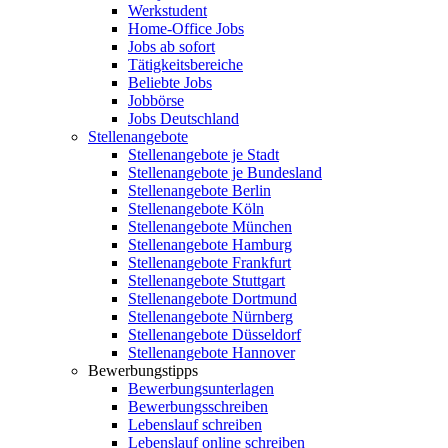
Werkstudent
Home-Office Jobs
Jobs ab sofort
Tätigkeitsbereiche
Beliebte Jobs
Jobbörse
Jobs Deutschland
Stellenangebote
Stellenangebote je Stadt
Stellenangebote je Bundesland
Stellenangebote Berlin
Stellenangebote Köln
Stellenangebote München
Stellenangebote Hamburg
Stellenangebote Frankfurt
Stellenangebote Stuttgart
Stellenangebote Dortmund
Stellenangebote Nürnberg
Stellenangebote Düsseldorf
Stellenangebote Hannover
Bewerbungstipps
Bewerbungsunterlagen
Bewerbungsschreiben
Lebenslauf schreiben
Lebenslauf online schreiben