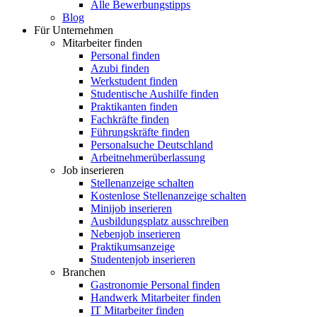
Alle Bewerbungstipps
Blog
Für Unternehmen
Mitarbeiter finden
Personal finden
Azubi finden
Werkstudent finden
Studentische Aushilfe finden
Praktikanten finden
Fachkräfte finden
Führungskräfte finden
Personalsuche Deutschland
Arbeitnehmerüberlassung
Job inserieren
Stellenanzeige schalten
Kostenlose Stellenanzeige schalten
Minijob inserieren
Ausbildungsplatz ausschreiben
Nebenjob inserieren
Praktikumsanzeige
Studentenjob inserieren
Branchen
Gastronomie Personal finden
Handwerk Mitarbeiter finden
IT Mitarbeiter finden