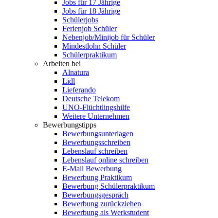
Jobs für 17 Jährige
Jobs für 18 Jährige
Schülerjobs
Ferienjob Schüler
Nebenjob/Minijob für Schüler
Mindestlohn Schüler
Schülerpraktikum
Arbeiten bei
Alnatura
Lidl
Lieferando
Deutsche Telekom
UNO-Flüchtlingshilfe
Weitere Unternehmen
Bewerbungstipps
Bewerbungsunterlagen
Bewerbungsschreiben
Lebenslauf schreiben
Lebenslauf online schreiben
E-Mail Bewerbung
Bewerbung Praktikum
Bewerbung Schülerpraktikum
Bewerbungsgespräch
Bewerbung zurückziehen
Bewerbung als Werkstudent