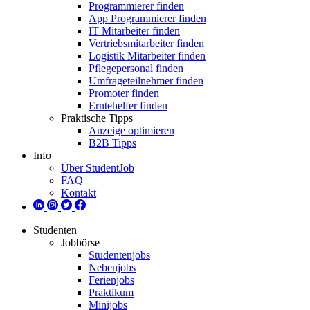
Programmierer finden
App Programmierer finden
IT Mitarbeiter finden
Vertriebsmitarbeiter finden
Logistik Mitarbeiter finden
Pflegepersonal finden
Umfrageteilnehmer finden
Promoter finden
Erntehelfer finden
Praktische Tipps
Anzeige optimieren
B2B Tipps
Info
Über StudentJob
FAQ
Kontakt
Studenten
Jobbörse
Studentenjobs
Nebenjobs
Ferienjobs
Praktikum
Minijobs