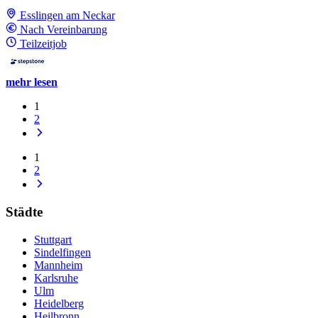
Esslingen am Neckar
Nach Vereinbarung
Teilzeitjob
mehr lesen
1
2
1
2
Städte
Stuttgart
Sindelfingen
Mannheim
Karlsruhe
Ulm
Heidelberg
Heilbronn