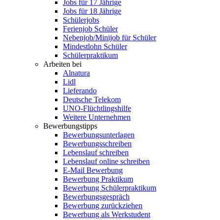
Jobs für 17 Jährige
Jobs für 18 Jährige
Schülerjobs
Ferienjob Schüler
Nebenjob/Minijob für Schüler
Mindestlohn Schüler
Schülerpraktikum
Arbeiten bei
Alnatura
Lidl
Lieferando
Deutsche Telekom
UNO-Flüchtlingshilfe
Weitere Unternehmen
Bewerbungstipps
Bewerbungsunterlagen
Bewerbungsschreiben
Lebenslauf schreiben
Lebenslauf online schreiben
E-Mail Bewerbung
Bewerbung Praktikum
Bewerbung Schülerpraktikum
Bewerbungsgespräch
Bewerbung zurückziehen
Bewerbung als Werkstudent