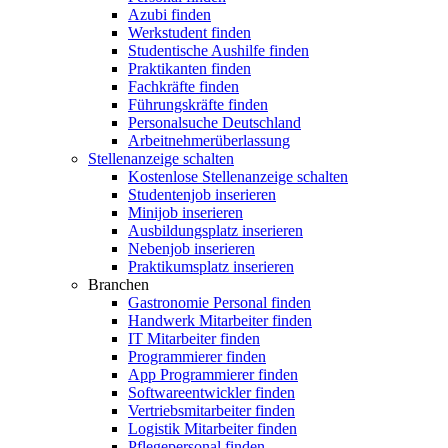
Azubi finden
Werkstudent finden
Studentische Aushilfe finden
Praktikanten finden
Fachkräfte finden
Führungskräfte finden
Personalsuche Deutschland
Arbeitnehmerüberlassung
Stellenanzeige schalten
Kostenlose Stellenanzeige schalten
Studentenjob inserieren
Minijob inserieren
Ausbildungsplatz inserieren
Nebenjob inserieren
Praktikumsplatz inserieren
Branchen
Gastronomie Personal finden
Handwerk Mitarbeiter finden
IT Mitarbeiter finden
Programmierer finden
App Programmierer finden
Softwareentwickler finden
Vertriebsmitarbeiter finden
Logistik Mitarbeiter finden
Pflegepersonal finden