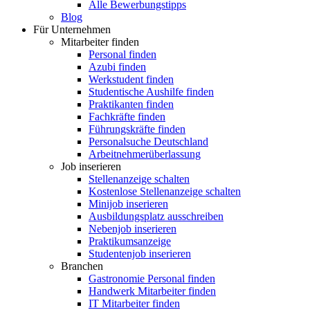
Alle Bewerbungstipps
Blog
Für Unternehmen
Mitarbeiter finden
Personal finden
Azubi finden
Werkstudent finden
Studentische Aushilfe finden
Praktikanten finden
Fachkräfte finden
Führungskräfte finden
Personalsuche Deutschland
Arbeitnehmerüberlassung
Job inserieren
Stellenanzeige schalten
Kostenlose Stellenanzeige schalten
Minijob inserieren
Ausbildungsplatz ausschreiben
Nebenjob inserieren
Praktikumsanzeige
Studentenjob inserieren
Branchen
Gastronomie Personal finden
Handwerk Mitarbeiter finden
IT Mitarbeiter finden