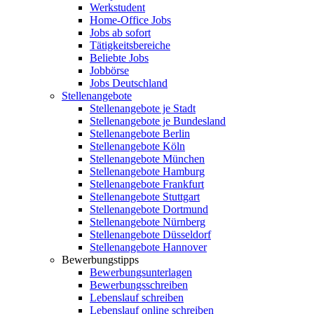
Werkstudent
Home-Office Jobs
Jobs ab sofort
Tätigkeitsbereiche
Beliebte Jobs
Jobbörse
Jobs Deutschland
Stellenangebote
Stellenangebote je Stadt
Stellenangebote je Bundesland
Stellenangebote Berlin
Stellenangebote Köln
Stellenangebote München
Stellenangebote Hamburg
Stellenangebote Frankfurt
Stellenangebote Stuttgart
Stellenangebote Dortmund
Stellenangebote Nürnberg
Stellenangebote Düsseldorf
Stellenangebote Hannover
Bewerbungstipps
Bewerbungsunterlagen
Bewerbungsschreiben
Lebenslauf schreiben
Lebenslauf online schreiben