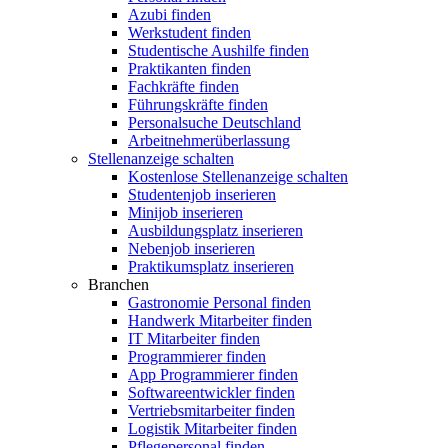
Azubi finden
Werkstudent finden
Studentische Aushilfe finden
Praktikanten finden
Fachkräfte finden
Führungskräfte finden
Personalsuche Deutschland
Arbeitnehmerüberlassung
Stellenanzeige schalten
Kostenlose Stellenanzeige schalten
Studentenjob inserieren
Minijob inserieren
Ausbildungsplatz inserieren
Nebenjob inserieren
Praktikumsplatz inserieren
Branchen
Gastronomie Personal finden
Handwerk Mitarbeiter finden
IT Mitarbeiter finden
Programmierer finden
App Programmierer finden
Softwareentwickler finden
Vertriebsmitarbeiter finden
Logistik Mitarbeiter finden
Pflegepersonal finden