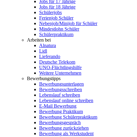
Jobs für 17 Jährige
Jobs für 18 Jährige
Schülerjobs
Ferienjob Schüler
Nebenjob/Minijob für Schüler
Mindestlohn Schüler
Schülerpraktikum
Arbeiten bei
Alnatura
Lidl
Lieferando
Deutsche Telekom
UNO-Flüchtlingshilfe
Weitere Unternehmen
Bewerbungstipps
Bewerbungsunterlagen
Bewerbungsschreiben
Lebenslauf schreiben
Lebenslauf online schreiben
E-Mail Bewerbung
Bewerbung Praktikum
Bewerbung Schülerpraktikum
Bewerbungsgespräch
Bewerbung zurückziehen
Bewerbung als Werkstudent