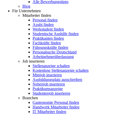
Alle Bewerbungstipps
Blog
Für Unternehmen
Mitarbeiter finden
Personal finden
Azubi finden
Werkstudent finden
Studentische Aushilfe finden
Praktikanten finden
Fachkräfte finden
Führungskräfte finden
Personalsuche Deutschland
Arbeitnehmerüberlassung
Job inserieren
Stellenanzeige schalten
Kostenlose Stellenanzeige schalten
Minijob inserieren
Ausbildungsplatz ausschreiben
Nebenjob inserieren
Praktikumsanzeige
Studentenjob inserieren
Branchen
Gastronomie Personal finden
Handwerk Mitarbeiter finden
IT Mitarbeiter finden