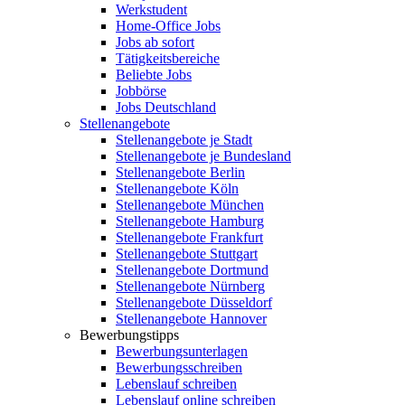
Werkstudent
Home-Office Jobs
Jobs ab sofort
Tätigkeitsbereiche
Beliebte Jobs
Jobbörse
Jobs Deutschland
Stellenangebote
Stellenangebote je Stadt
Stellenangebote je Bundesland
Stellenangebote Berlin
Stellenangebote Köln
Stellenangebote München
Stellenangebote Hamburg
Stellenangebote Frankfurt
Stellenangebote Stuttgart
Stellenangebote Dortmund
Stellenangebote Nürnberg
Stellenangebote Düsseldorf
Stellenangebote Hannover
Bewerbungstipps
Bewerbungsunterlagen
Bewerbungsschreiben
Lebenslauf schreiben
Lebenslauf online schreiben