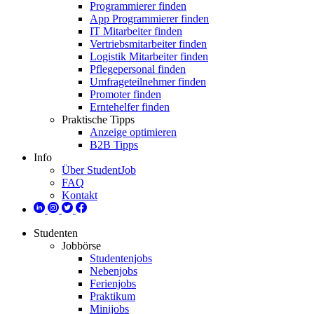
Programmierer finden
App Programmierer finden
IT Mitarbeiter finden
Vertriebsmitarbeiter finden
Logistik Mitarbeiter finden
Pflegepersonal finden
Umfrageteilnehmer finden
Promoter finden
Erntehelfer finden
Praktische Tipps
Anzeige optimieren
B2B Tipps
Info
Über StudentJob
FAQ
Kontakt
Studenten
Jobbörse
Studentenjobs
Nebenjobs
Ferienjobs
Praktikum
Minijobs