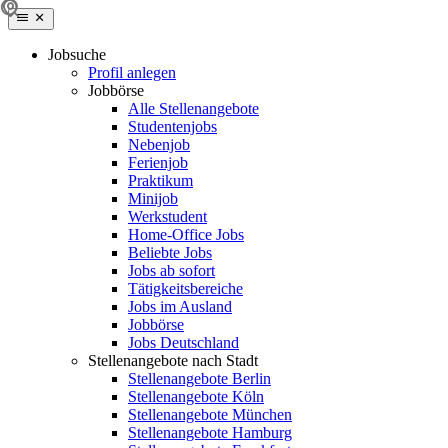
Jobsuche
Profil anlegen
Jobbörse
Alle Stellenangebote
Studentenjobs
Nebenjob
Ferienjob
Praktikum
Minijob
Werkstudent
Home-Office Jobs
Beliebte Jobs
Jobs ab sofort
Tätigkeitsbereiche
Jobs im Ausland
Jobbörse
Jobs Deutschland
Stellenangebote nach Stadt
Stellenangebote Berlin
Stellenangebote Köln
Stellenangebote München
Stellenangebote Hamburg