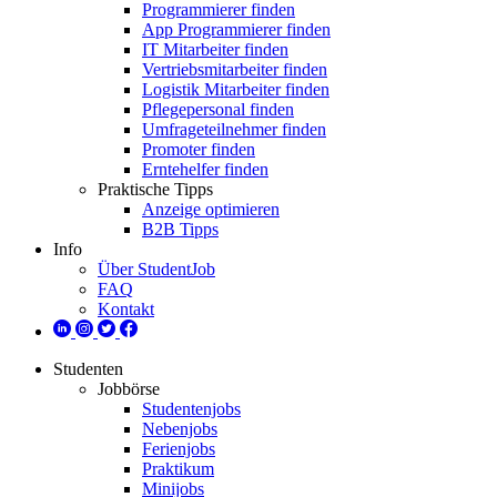
Programmierer finden
App Programmierer finden
IT Mitarbeiter finden
Vertriebsmitarbeiter finden
Logistik Mitarbeiter finden
Pflegepersonal finden
Umfrageteilnehmer finden
Promoter finden
Erntehelfer finden
Praktische Tipps
Anzeige optimieren
B2B Tipps
Info
Über StudentJob
FAQ
Kontakt
Studenten
Jobbörse
Studentenjobs
Nebenjobs
Ferienjobs
Praktikum
Minijobs