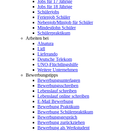
Jobs für 17 Jährige
Jobs für 18 Jährige
Schülerjobs
Ferienjob Schüler
Nebenjob/Minijob für Schüler
Mindestlohn Schüler
Schülerpraktikum
Arbeiten bei
Alnatura
Lidl
Lieferando
Deutsche Telekom
UNO-Flüchtlingshilfe
Weitere Unternehmen
Bewerbungstipps
Bewerbungsunterlagen
Bewerbungsschreiben
Lebenslauf schreiben
Lebenslauf online schreiben
E-Mail Bewerbung
Bewerbung Praktikum
Bewerbung Schülerpraktikum
Bewerbungsgespräch
Bewerbung zurückziehen
Bewerbung als Werkstudent