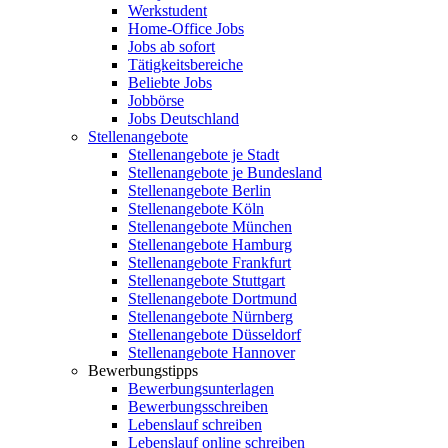
Werkstudent
Home-Office Jobs
Jobs ab sofort
Tätigkeitsbereiche
Beliebte Jobs
Jobbörse
Jobs Deutschland
Stellenangebote
Stellenangebote je Stadt
Stellenangebote je Bundesland
Stellenangebote Berlin
Stellenangebote Köln
Stellenangebote München
Stellenangebote Hamburg
Stellenangebote Frankfurt
Stellenangebote Stuttgart
Stellenangebote Dortmund
Stellenangebote Nürnberg
Stellenangebote Düsseldorf
Stellenangebote Hannover
Bewerbungstipps
Bewerbungsunterlagen
Bewerbungsschreiben
Lebenslauf schreiben
Lebenslauf online schreiben