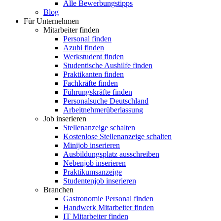
Alle Bewerbungstipps
Blog
Für Unternehmen
Mitarbeiter finden
Personal finden
Azubi finden
Werkstudent finden
Studentische Aushilfe finden
Praktikanten finden
Fachkräfte finden
Führungskräfte finden
Personalsuche Deutschland
Arbeitnehmerüberlassung
Job inserieren
Stellenanzeige schalten
Kostenlose Stellenanzeige schalten
Minijob inserieren
Ausbildungsplatz ausschreiben
Nebenjob inserieren
Praktikumsanzeige
Studentenjob inserieren
Branchen
Gastronomie Personal finden
Handwerk Mitarbeiter finden
IT Mitarbeiter finden