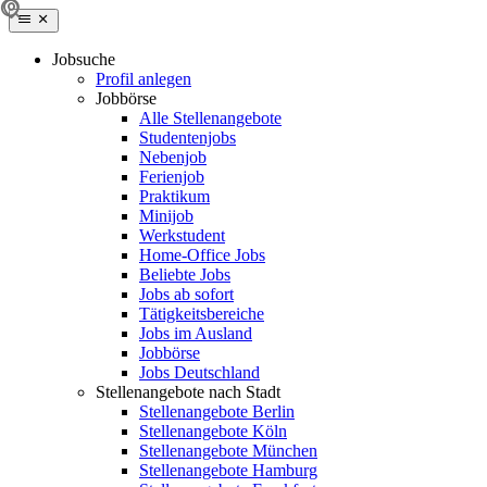
Jobsuche
Profil anlegen
Jobbörse
Alle Stellenangebote
Studentenjobs
Nebenjob
Ferienjob
Praktikum
Minijob
Werkstudent
Home-Office Jobs
Beliebte Jobs
Jobs ab sofort
Tätigkeitsbereiche
Jobs im Ausland
Jobbörse
Jobs Deutschland
Stellenangebote nach Stadt
Stellenangebote Berlin
Stellenangebote Köln
Stellenangebote München
Stellenangebote Hamburg