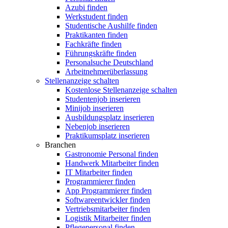
Azubi finden
Werkstudent finden
Studentische Aushilfe finden
Praktikanten finden
Fachkräfte finden
Führungskräfte finden
Personalsuche Deutschland
Arbeitnehmerüberlassung
Stellenanzeige schalten
Kostenlose Stellenanzeige schalten
Studentenjob inserieren
Minijob inserieren
Ausbildungsplatz inserieren
Nebenjob inserieren
Praktikumsplatz inserieren
Branchen
Gastronomie Personal finden
Handwerk Mitarbeiter finden
IT Mitarbeiter finden
Programmierer finden
App Programmierer finden
Softwareentwickler finden
Vertriebsmitarbeiter finden
Logistik Mitarbeiter finden
Pflegepersonal finden