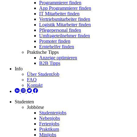
Programmierer finden
App Programmierer finden
IT Mitarbeiter finden
Vertriebsmitarbeiter finden
Logistik Mitarbeiter finden
Pflegepersonal finden
Umfrageteilnehmer finden
Promoter finden
Erntehelfer finden
Praktische Tipps
Anzeige optimieren
B2B Tipps
Info
Über StudentJob
FAQ
Kontakt
Studenten
Jobbörse
Studentenjobs
Nebenjobs
Ferienjobs
Praktikum
Minijobs