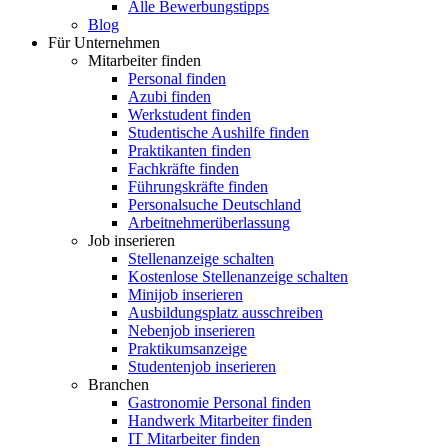
Alle Bewerbungstipps
Blog
Für Unternehmen
Mitarbeiter finden
Personal finden
Azubi finden
Werkstudent finden
Studentische Aushilfe finden
Praktikanten finden
Fachkräfte finden
Führungskräfte finden
Personalsuche Deutschland
Arbeitnehmerüberlassung
Job inserieren
Stellenanzeige schalten
Kostenlose Stellenanzeige schalten
Minijob inserieren
Ausbildungsplatz ausschreiben
Nebenjob inserieren
Praktikumsanzeige
Studentenjob inserieren
Branchen
Gastronomie Personal finden
Handwerk Mitarbeiter finden
IT Mitarbeiter finden