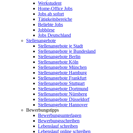
Werkstudent
Home-Office Jobs
Jobs ab sofort
Tätigkeitsbereiche
Beliebte Jobs
Jobbörse
Jobs Deutschland
Stellenangebote
Stellenangebote je Stadt
Stellenangebote je Bundesland
Stellenangebote Berlin
Stellenangebote Köln
Stellenangebote München
Stellenangebote Hamburg
Stellenangebote Frankfurt
Stellenangebote Stuttgart
Stellenangebote Dortmund
Stellenangebote Nürnberg
Stellenangebote Düsseldorf
Stellenangebote Hannover
Bewerbungstipps
Bewerbungsunterlagen
Bewerbungsschreiben
Lebenslauf schreiben
Lebenslauf online schreiben