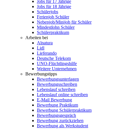
Jobs für 17 Jährige
Jobs für 18 Jährige
Schülerjobs
Ferienjob Schüler
Nebenjob/Minijob für Schüler
Mindestlohn Schüler
Schülerpraktikum
Arbeiten bei
Alnatura
Lidl
Lieferando
Deutsche Telekom
UNO-Flüchtlingshilfe
Weitere Unternehmen
Bewerbungstipps
Bewerbungsunterlagen
Bewerbungsschreiben
Lebenslauf schreiben
Lebenslauf online schreiben
E-Mail Bewerbung
Bewerbung Praktikum
Bewerbung Schülerpraktikum
Bewerbungsgespräch
Bewerbung zurückziehen
Bewerbung als Werkstudent