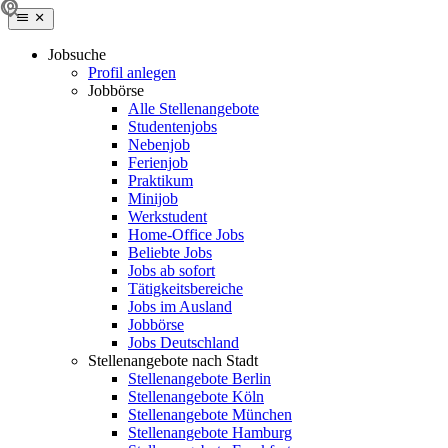
Jobsuche
Profil anlegen
Jobbörse
Alle Stellenangebote
Studentenjobs
Nebenjob
Ferienjob
Praktikum
Minijob
Werkstudent
Home-Office Jobs
Beliebte Jobs
Jobs ab sofort
Tätigkeitsbereiche
Jobs im Ausland
Jobbörse
Jobs Deutschland
Stellenangebote nach Stadt
Stellenangebote Berlin
Stellenangebote Köln
Stellenangebote München
Stellenangebote Hamburg