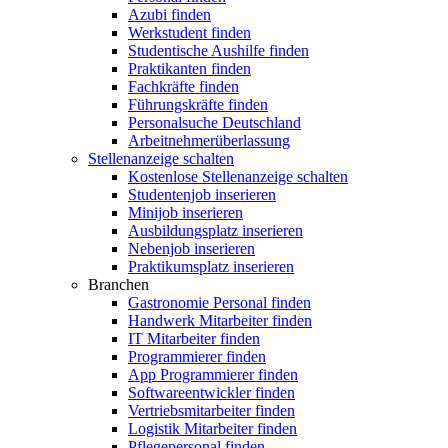
Azubi finden
Werkstudent finden
Studentische Aushilfe finden
Praktikanten finden
Fachkräfte finden
Führungskräfte finden
Personalsuche Deutschland
Arbeitnehmerüberlassung
Stellenanzeige schalten
Kostenlose Stellenanzeige schalten
Studentenjob inserieren
Minijob inserieren
Ausbildungsplatz inserieren
Nebenjob inserieren
Praktikumsplatz inserieren
Branchen
Gastronomie Personal finden
Handwerk Mitarbeiter finden
IT Mitarbeiter finden
Programmierer finden
App Programmierer finden
Softwareentwickler finden
Vertriebsmitarbeiter finden
Logistik Mitarbeiter finden
Pflegepersonal finden