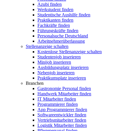
Azubi finden
Werkstudent finden
Studentische Aushilfe finden
Praktikanten finden
Fachkräfte finden
Führungskräfte finden
Personalsuche Deutschland
Arbeitnehmerüberlassung
Stellenanzeige schalten
Kostenlose Stellenanzeige schalten
Studentenjob inserieren
Minijob inserieren
Ausbildungsplatz inserieren
Nebenjob inserieren
Praktikumsplatz inserieren
Branchen
Gastronomie Personal finden
Handwerk Mitarbeiter finden
IT Mitarbeiter finden
Programmierer finden
App Programmierer finden
Softwareentwickler finden
Vertriebsmitarbeiter finden
Logistik Mitarbeiter finden
Pflegepersonal finden