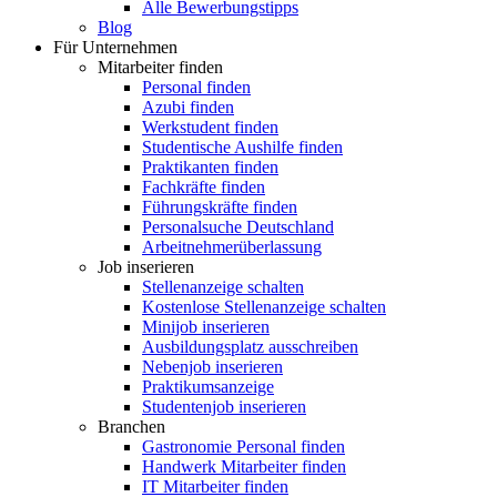
Alle Bewerbungstipps
Blog
Für Unternehmen
Mitarbeiter finden
Personal finden
Azubi finden
Werkstudent finden
Studentische Aushilfe finden
Praktikanten finden
Fachkräfte finden
Führungskräfte finden
Personalsuche Deutschland
Arbeitnehmerüberlassung
Job inserieren
Stellenanzeige schalten
Kostenlose Stellenanzeige schalten
Minijob inserieren
Ausbildungsplatz ausschreiben
Nebenjob inserieren
Praktikumsanzeige
Studentenjob inserieren
Branchen
Gastronomie Personal finden
Handwerk Mitarbeiter finden
IT Mitarbeiter finden