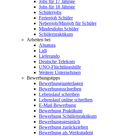
Jobs für 17 Jährige
Jobs für 18 Jährige
Schülerjobs
Ferienjob Schüler
Nebenjob/Minijob für Schüler
Mindestlohn Schüler
Schülerpraktikum
Arbeiten bei
Alnatura
Lidl
Lieferando
Deutsche Telekom
UNO-Flüchtlingshilfe
Weitere Unternehmen
Bewerbungstipps
Bewerbungsunterlagen
Bewerbungsschreiben
Lebenslauf schreiben
Lebenslauf online schreiben
E-Mail Bewerbung
Bewerbung Praktikum
Bewerbung Schülerpraktikum
Bewerbungsgespräch
Bewerbung zurückziehen
Bewerbung als Werkstudent