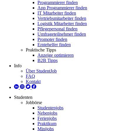
Programmierer finden
App Programmierer finden
IT Mitarbeiter finden
Vertriebsmitarbeiter finden
Logistik Mitarbeiter finden
Pflegepersonal finden
Umfrageteilnehmer finden
Promoter finden
Erntehelfer finden
Praktische Tipps
Anzeige optimieren
B2B Tipps
Info
Über StudentJob
FAQ
Kontakt
Studenten
Jobbörse
Studentenjobs
Nebenjobs
Ferienjobs
Praktikum
Minijobs