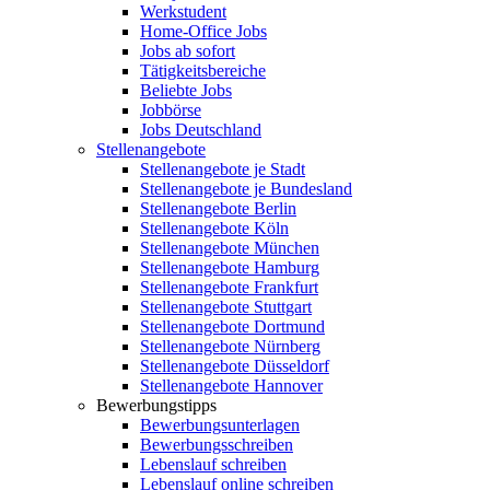
Werkstudent
Home-Office Jobs
Jobs ab sofort
Tätigkeitsbereiche
Beliebte Jobs
Jobbörse
Jobs Deutschland
Stellenangebote
Stellenangebote je Stadt
Stellenangebote je Bundesland
Stellenangebote Berlin
Stellenangebote Köln
Stellenangebote München
Stellenangebote Hamburg
Stellenangebote Frankfurt
Stellenangebote Stuttgart
Stellenangebote Dortmund
Stellenangebote Nürnberg
Stellenangebote Düsseldorf
Stellenangebote Hannover
Bewerbungstipps
Bewerbungsunterlagen
Bewerbungsschreiben
Lebenslauf schreiben
Lebenslauf online schreiben